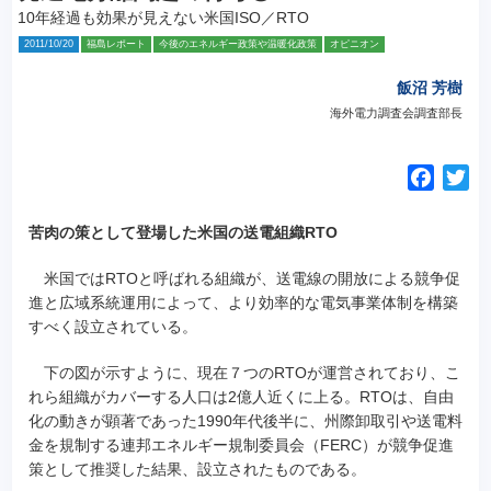
10年経過も効果が見えない米国ISO／RTO
2011/10/20
福島レポート
今後のエネルギー政策や温暖化政策
オピニオン
飯沼 芳樹
海外電力調査会調査部長
F
T
a
w
c
i
苦肉の策として登場した米国の送電組織RTO
e
t
米国ではRTOと呼ばれる組織が、送電線の開放による競争促
b
t
進と広域系統運用によって、より効率的な電気事業体制を構築
o
e
すべく設立されている。
o
r
k
下の図が示すように、現在７つのRTOが運営されており、こ
れら組織がカバーする人口は2億人近くに上る。RTOは、自由
化の動きが顕著であった1990年代後半に、州際卸取引や送電料
金を規制する連邦エネルギー規制委員会（FERC）が競争促進
策として推奨した結果、設立されたものである。