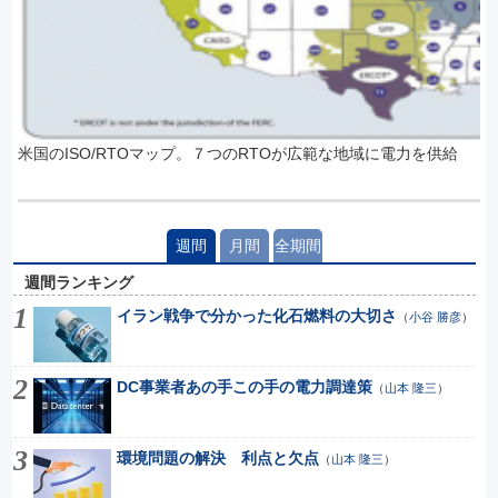
米国のISO/RTOマップ。７つのRTOが広範な地域に電力を供給
週間
月間
全期間
週間ランキング
イラン戦争で分かった化石燃料の大切さ
（
小谷 勝彦
）
DC事業者あの手この手の電力調達策
（
山本 隆三
）
環境問題の解決 利点と欠点
（
山本 隆三
）