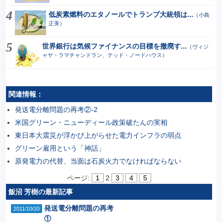
低炭素燃料のエタノールでトランプ大統領は...
（
小島
正美
）
世界銀行は気候ファイナンスの目標を撤廃す...
（
ヴィジ
ャヤ・ラマチャンドラン、テッド・ノードハウス
）
関連情報：
発送電分離問題の再考②-2
米国グリーン・ニューディール政策破たんの実相
東日本大震災が浮かび上がらせた電力インフラの弱点
グリーン雇用という「神話」
原発電力の代替、当面は石炭火力でなければならない
ページ:
1
2
3
4
5
飯沼 芳樹の最新記事
発送電分離問題の再考
2011/10/20
①