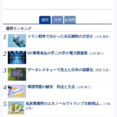
週間
月間
全期間
週間ランキング
イラン戦争で分かった化石燃料の大切さ
（
小谷 勝彦
）
DC事業者あの手この手の電力調達策
（
山本 隆三
）
データレスキューで見えた日本の温暖化
（
堅田 元喜
）
環境問題の解決 利点と欠点
（
山本 隆三
）
低炭素燃料のエタノールでトランプ大統領は...
（
小島
正美
）