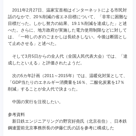
2011年2月27日、温家宝首相はインターネットによる市民対
話のなかで、20％削減の省エネ目標について、「非常に困難な
目標だった。しかし努力の結果、19.1％削減を達成した」と述
べた。さらに、地方政府が実施した電力使用制限などに対して
は、「一時しのぎのごまかしは長続きしない。今後は断固とし
て止めさせる」と述べた。
そして3月5日からの全人代（全国人民代表大会）では、「達
成したといえる」と評価されたようだ。
次の5カ年計画（2011～2015年）では、温暖化対策として、
「GDP当たりのエネルギー消費量を16％、二酸化炭素を17％
削減」することが全人代で決まった。
中国の実行を注視したい。
参考資料
新日鉄エンジニアリングの野宮好堯氏（北京在住）、日本鉄
鋼連盟前北京事務所長の伊藤仁氏の話を参考に構成した