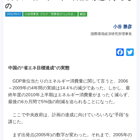
の
2011/05/17
小谷理事長 ブログ「理事長のつぶやき」
解説
小谷 勝彦
国際環境経済研究所理事長
F
T
a
w
c
i
中国の“省エネ目標達成”の実態
e
t
GDP単位当たりのエネルギー消費量に関して言うと、2006
b
t
～2009年の4年間の実績は14.4％の減少であった。しかし、最
o
e
終年度の2010年上半期はエネルギー消費量がまったく減らず、
o
r
最後の6カ月間で5%強の削減を迫られることになった。
k
ここで中央政府は、計画の達成に向けていろいろな“手段”を
講じた。
まず出発点(2005年)の数字が変わった。それまで、2005年の