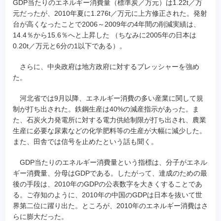
GDP当たりのエネルギー消費量（標準炭／万元）は1.22t／万
元だったが、2010年夏に1.276t／万元に上方修正された。発射
台が高くなったことで2006～2009年の4年間の削減実績は、
14.4％から15.6％へと上昇した （ちなみに2005年の日本は
0.20t／万元と6分の1以下である）。
さらに、中央政府は地方政府に対するプレッシャーを強め
た。
河北省では9月以降、エネルギー消費の多い産業に関して規
制が打ち出された。鉄鋼生産は40%の減産指示があった。ま
た、石炭火力発電所に対する電力供給制限が打ち出され、農業
生産に必要な尿素などの化学肥料等の生産が大幅に減少した。
また、田舎では信号を止めたという話も聞く。
GDP当たりのエネルギー消費量という指標は、分子がエネル
ギー消費量、分母はGDPである。したがって、達成のための最
後の手段は、2010年のGDPの公表数字を大きくすることであ
る。ご存知のように、2010年の中国のGDPは日本を抜いて世
界第二位に躍り出た。ところが、2010年のエネルギー消費はさ
らに膨大だった。