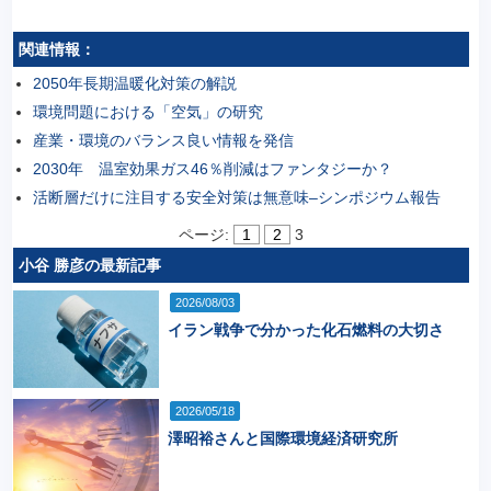
関連情報：
2050年長期温暖化対策の解説
環境問題における「空気」の研究
産業・環境のバランス良い情報を発信
2030年 温室効果ガス46％削減はファンタジーか？
活断層だけに注目する安全対策は無意味–シンポジウム報告
ページ:
1
2
3
小谷 勝彦の最新記事
2026/08/03
イラン戦争で分かった化石燃料の大切さ
2026/05/18
澤昭裕さんと国際環境経済研究所