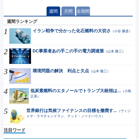
週間
月間
全期間
週間ランキング
イラン戦争で分かった化石燃料の大切さ
（
小谷 勝彦
）
DC事業者あの手この手の電力調達策
（
山本 隆三
）
環境問題の解決 利点と欠点
（
山本 隆三
）
低炭素燃料のエタノールでトランプ大統領は...
（
小島
正美
）
世界銀行は気候ファイナンスの目標を撤廃す...
（
ヴィジ
ャヤ・ラマチャンドラン、テッド・ノードハウス
）
注目ワード