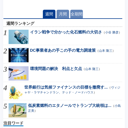
週間
月間
全期間
週間ランキング
イラン戦争で分かった化石燃料の大切さ
（
小谷 勝彦
）
DC事業者あの手この手の電力調達策
（
山本 隆三
）
環境問題の解決 利点と欠点
（
山本 隆三
）
世界銀行は気候ファイナンスの目標を撤廃す...
（
ヴィジ
ャヤ・ラマチャンドラン、テッド・ノードハウス
）
低炭素燃料のエタノールでトランプ大統領は...
（
小島
正美
）
注目ワード