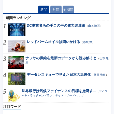
週間
月間
全期間
週間ランキング
DC事業者あの手この手の電力調達策
（
山本 隆三
）
レッドパームオイルは問いかける
（
赤嶺 淳
）
ナフサの供給を最新のデータから読み解くと
（
山本 隆
三
）
データレスキューで見えた日本の温暖化
（
堅田 元喜
）
世界銀行は気候ファイナンスの目標を撤廃す...
（
ヴィジ
ャヤ・ラマチャンドラン、テッド・ノードハウス
）
注目ワード