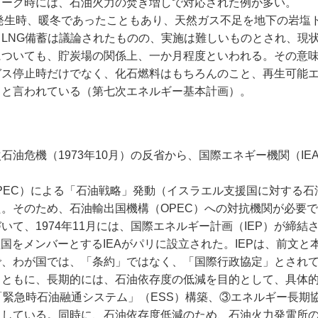
ピーク時には、石油火力の焚き増しで対応された例が多い。
発生時、暖冬であったこともあり、天然ガス不足を地下の岩塩
LNG備蓄は議論されたものの、実施は難しいものとされ、現状
についても、貯炭場の関係上、一か月程度といわれる。その意
ガス停止時だけでなく、化石燃料はもちろんのこと、再生可能
」と言われている（第七次エネルギー基本計画）。
危機（1973年10月）の反省から、国際エネギー機関（IE
EC）による「石油戦略」発動（イスラエル支援国に対する石
。そのため、石油輸出国機構（OPEC）への対抗機関が必要
て、1974年11月には、国際エネルギー計画（IEP）が締結
国をメンバーとするIEAがパリに設立された。IEPは、前文と本
で、わが国では、「条約」ではなく、「国際行政協定」とされ
とともに、長期的には、石油依存度の低減を目的として、具体
「緊急時石油融通システム」（ESS）構築、③エネルギー長期
としている。同時に、石油依存度低減のため、石油火力発電所