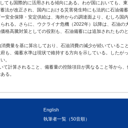
段としても国際的に活用される傾向にある。わが国においても、
油備蓄法が改正され、国内における災害発生時にも法的に石油備
ギー安全保障・安定供給は、海外からの調達面より、むしろ国
られる。さらに、ウクライナ危機（2022年）以降は、石油の
油価格高騰対策としての役割も、石油備蓄には追加されたもの
内消費量を基に算出しており、石油消費の減少が続いているこ
政府も、備蓄水準は現状で維持する方向を示している。したが
良い。
いて計算されること、備蓄量の控除項目が異なること等から、
である。
English
執筆者一覧（50音順）