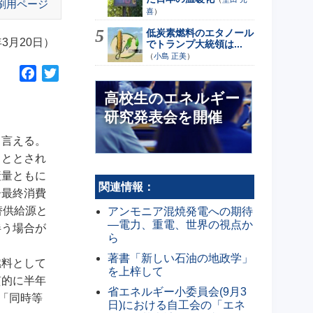
刷用ページ
喜
）
低炭素燃料のエタノール
3月20日）
でトランプ大統領は...
（
小島 正美
）
F
T
a
w
高校生のエネルギー
c
i
研究発表会を開催
e
t
b
t
と言える。
o
e
こととされ
o
r
産量ともに
関連情報：
k
ー最終消費
替供給源と
アンモニア混焼発電への期待
―電力、重電、世界の視点か
伴う場合が
ら
著書「新しい石油の地政学」
燃料として
を上梓して
質的に半年
省エネルギー小委員会(9月3
「同時等
日)における自工会の「エネ