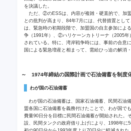
を決議した。
ただ、②のESSは、内容が複雑・硬直的で、加
との批判が高まり、84年7月には、代替措置として
は、緊急時の初期段階で、加盟国の自主参加によ
争（1991年）、②ハリケーンカトリーナ（2005
されている。特に、湾岸戦争時には、事前の合意に
国による緊急増産と相まって、需給ひっ迫の解消
～ 1974年締結の国際計画で石油備蓄を制度
わが国の石油備蓄
わが国の石油備蓄は、国家石油備蓄、民間石油備蓄
盟各国に石油備蓄を義務付けたことで、わが国でも
費量90日分を目標に民間石油備蓄が開始された。そ
設、民間タンクの政府借り上げにより、1998年に
初の90日分から1993年度より70日分に軽減さ