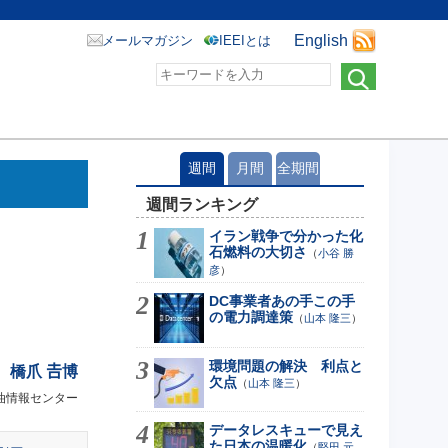
English
メールマガジン
IEEIとは
週間
月間
全期間
週間ランキング
イラン戦争で分かった化
石燃料の大切さ
（
小谷 勝
彦
）
DC事業者あの手この手
の電力調達策
（
山本 隆三
）
環境問題の解決 利点と
橋爪 𠮷博
欠点
（
山本 隆三
）
油情報センター
データレスキューで見え
た日本の温暖化
（
堅田 元