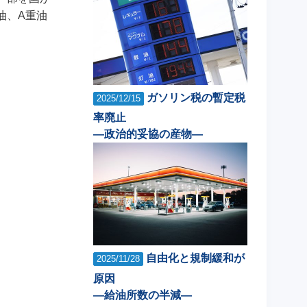
油、A重油
ガソリン税の暫定税
2025/12/15
率廃止
―政治的妥協の産物―
自由化と規制緩和が
2025/11/28
原因
―給油所数の半減―