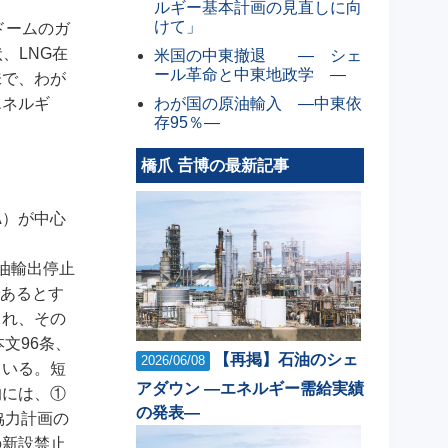
ルギー基本計画の見直しに向
けて」
ドームのガ
、LNG在
米国の中東撤退 ― シェ
ール革命と中東地政学 ―
味で、わが
わが国の原油輸入 ―中東依
エネルギ
存95％―
橋爪 𠮷博の最新記事
A）が中心
油輸出停止
であるとす
され、その
文96条、
【再掲】石油のシェ
2026/06/08
ている。短
アダウン ―エネルギー需給実績
的には、①
の発表―
協力計画の
の新設禁止