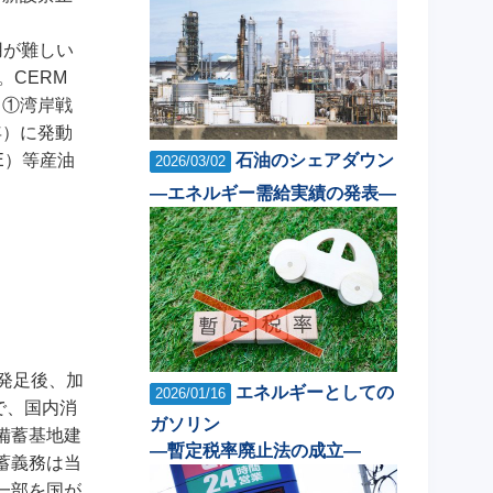
用が難しい
。CERM
、①湾岸戦
年）に発動
E）等産油
石油のシェアダウン
2026/03/02
―エネルギー需給実績の発表―
発足後、加
エネルギーとしての
2026/01/16
で、国内消
ガソリン
備蓄基地建
―暫定税率廃止法の成立―
蓄義務は当
一部を国が