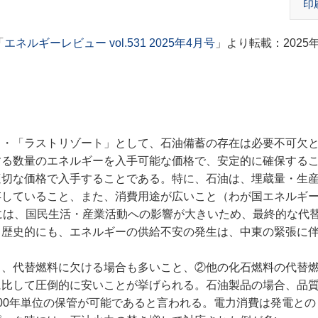
印
「
エネルギーレビュー vol.531 2025年4月号
」より転載：2025年
・「ラストリゾート」として、石油備蓄の存在は必要不可欠
る数量のエネルギーを入手可能な価格で、安定的に確保する
適切な価格で入手することである。特に、石油は、埋蔵量・生
存していること、また、消費用途が広いこと（わが国エネルギ
には、国民生活・産業活動への影響が大きいため、最終的な代
。歴史的にも、エネルギーの供給不安の発生は、中東の緊張に
、代替燃料に欠ける場合も多いこと、②他の化石燃料の代替
に比して圧倒的に安いことが挙げられる。石油製品の場合、品
00年単位の保管が可能であると言われる。電力消費は発電との