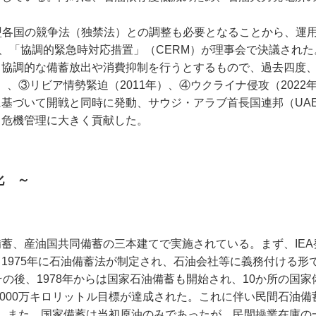
盟各国の競争法（独禁法）との調整も必要となることから、運
、「協調的緊急時対応措置」（CERM）が理事会で決議された
る協調的な備蓄放出や消費抑制を行うとするもので、過去四度
年）、③リビア情勢緊迫（2011年）、④ウクライナ侵攻（2022
基づいて開戦と同時に発動、サウジ・アラブ首長国連邦（UA
・危機管理に大きく貢献した。
化 ～
、産油国共同備蓄の三本建てで実施されている。まず、IEA
1975年に石油備蓄法が制定され、石油会社等に義務付ける形
の後、1978年からは国家石油備蓄も開始され、10か所の国家
5000万キロリットル目標が達成された。これに伴い民間石油備
れた。また、国家備蓄は当初原油のみであったが、民間操業在庫の