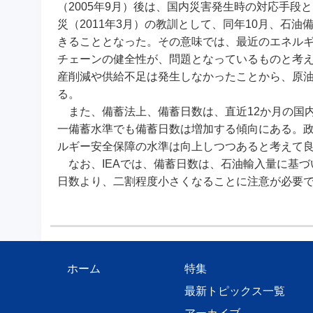
（2005年9月）後は、国内災害発生時の対応手
災（2011年3月）の教訓として、同年10月、石
きることとなった。その意味では、最近のエネル
チェーンの健全性が、問題となっているものと考え
産削減や供給不足は発生しなかったことから、原
る。
また、備蓄法上、備蓄日数は、直近12か月の国
一備蓄水準でも備蓄日数は増加する傾向にある。
ルギー安全保障の水準は向上しつつあると考えて
なお、IEAでは、備蓄日数は、石油輸入量に基づ
日数より、二割程度小さくなることに注意が必要
ホーム
特集
最新トピックス一覧