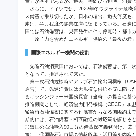
量」が基本であるが、過去、需給ひっ迫時、消費
さらに、ドイツでは、2022年冬ウクライナ危機
ス備蓄で乗り切ったが、日本の場合、過去何度も、
庫は、半月程度の操業在庫に留まっている。石炭
国では石油備蓄は、災害発生に伴う停電時・都市
ー・原子力を含めたエネルギー供給の「最後の砦
国際エネルギー機関の役割
先進石油消費国においては、石油備蓄は、第一次石油
となって、推進されて来た。
第一次石油危機時のアラブ石油輸出国機構（OAP
通告）で、先進消費国は大規模な供給不安に陥った
るキッシンジャー米国務長官（当時）の提言に基づい
推進機関として、経済協力開発機構（OECD）加盟
緊急時石油備蓄に関する付属書からなる国際約束
期的には、石油備蓄・相互融通の対応策を講じる
加盟国の石油輸入90日分の備蓄保有義務付け、②
策定、④国際石油市場の情報収集・活用等を内容