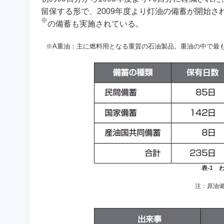
留保する形で、2009年度より灯油の備蓄が開始さ
※
の備蓄も実施されている。
※A重油：
主に燃料用となる重質の石油製品。重油の中で最
表-1 
注：原油