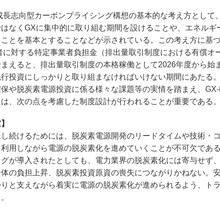
、成長志向型カーボンプライシング構想の基本的な考え方として
はなくGXに集中的に取り組む期間を設けることや、エネルギ
ことを基本とすることなどが示されている。この考え方に基づき
業者に対する特定事業者負担金（排出量取引制度における有償オ
えると、排出量取引制度の本格稼働として2026年度から始ま
た先行投資にしっかりと取り組まなければいけない期間にあたる
や脱炭素電源投資に係る様々な課題等の実情を踏まえ、GX-E
には、次の点を考慮した制度設計が行われることが重要である
慮】
し続けるためには、脱炭素電源開発のリードタイムや技術・
を利用しながら電源の脱炭素化を進めていくことが不可欠であ
ングが導入されたとしても、電力業界の脱炭素化には寄与せず
全体の負担上昇、脱炭素投資原資の喪失につながりかねない。
かりと支えながら着実に電源の脱炭素化が進められるよう、ト
る。