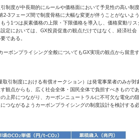
引制度が中長期的にルールや価格面において予見性の高い制
第2-3フェーズ間で制度骨格に大幅な変更が伴うことがないよう
もう1つは炭素価格の上限・下限価格を導入し、価格変動リス
設定においては、GX投資促進の観点だけではなく、経済社会
必要である。
カーボンプライシング全般についてもGX実現の観点から留意
量取引制度における有償オークション）は発電事業者のみが対
促す観点からも、広く社会全体・国民全体で負担すべきもので
金の上昇につながり、カーボンニュートラルに不可欠な電化の
進につながるようカーボンプライシングの制度設計を検討する