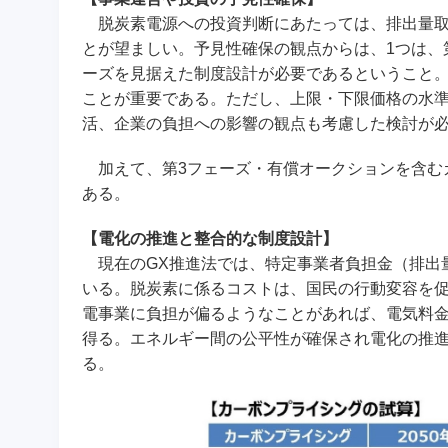
脱炭素電源への投資判断にあたっては、排出量取
とが望ましい。予見性確保の観点からは、1つは、
ーズを見据えた制度設計が必要であるということ。
ことが重要である。ただし、上限・下限価格の水準
活、企業の負担への影響の観点も考慮した検討が
加えて、第3フェーズ・有償オークションを含む
ある。
【電化の推進と整合的な制度設計】
現在のGX推進法では、特定事業者負担金（排出
いる。脱炭素に係るコストは、国民の行動変容を
電事業に負担が偏るようなことがあれば、電気料
得る。エネルギー間の公平性が確保され電化の推
る。