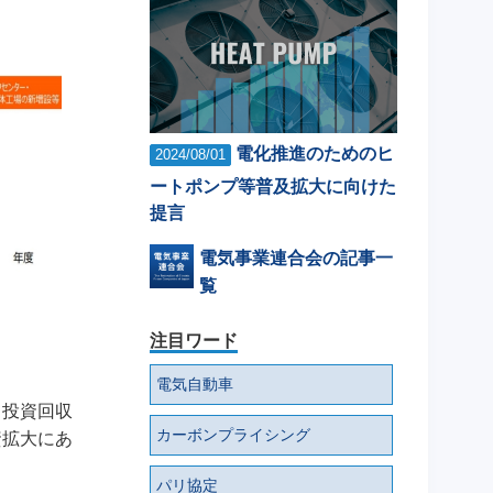
電化推進のためのヒ
2024/08/01
ートポンプ等普及拡大に向けた
提言
電気事業連合会の記事一
覧
注目ワード
電気自動車
て投資回収
カーボンプライシング
資拡大にあ
パリ協定