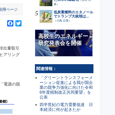
喜
）
刷用ページ
低炭素燃料のエタノール
でトランプ大統領は...
（
小島 正美
）
F
T
a
w
高校生のエネルギー
c
i
e
t
研究発表会を開催
b
t
る排出量取引
o
e
ヒアリング
o
r
k
関連情報：
「グリーントランスフォーメ
ーション促進による我が国企
の「電源の脱
業の競争力強化に向けた令和
6年度税制改正共同要望」を
公表
四半世紀の電力需要低迷 日
本経済に何が起きたか