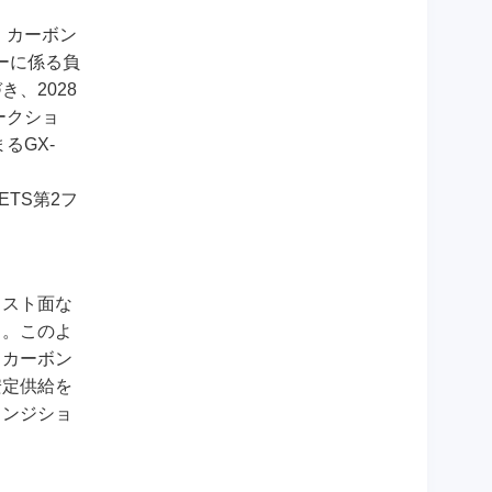
、カーボン
ーに係る負
、2028
ークショ
るGX-
。
TS第2フ
。
コスト面な
る。このよ
、カーボン
安定供給を
ランジショ