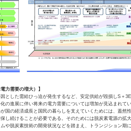
来電力需要の増大）】
因とした需給ひっ迫が発生するなど、安定供給が毀損しS＋3
ル化の進展に伴い将来の電力需要については増加が見込まれて
わが国の経済成長と国民の暮らしを支えていくためには、蓋然
確保し続けることが必要である。そのためには脱炭素電源の拡
イムや脱炭素技術の開発状況などを踏まえ、トランジション期