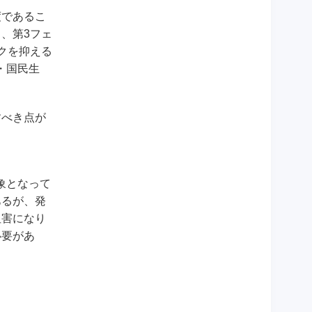
度であるこ
、第3フェ
クを抑える
・国民生
すべき点が
象となって
あるが、発
阻害になり
必要があ