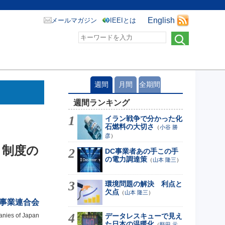
English
メールマガジン
IEEIとは
週間
月間
全期間
週間ランキング
イラン戦争で分かった化
石燃料の大切さ
（
小谷 勝
彦
）
引制度の
DC事業者あの手この手
の電力調達策
（
山本 隆三
）
環境問題の解決 利点と
欠点
（
山本 隆三
）
事業連合会
anies of Japan
データレスキューで見え
た日本の温暖化
（
堅田 元