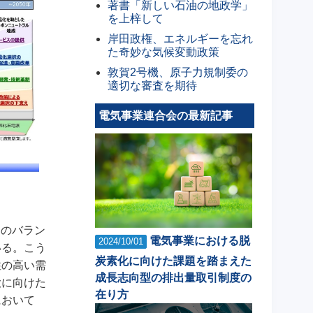
著書「新しい石油の地政学」
を上梓して
岸田政権、エネルギーを忘れ
た奇妙な気候変動政策
敦賀2号機、原子力規制委の
適切な審査を期待
電気事業連合会の最新記事
Eのバラン
電気事業における脱
2024/10/01
いる。こう
炭素化に向けた課題を踏まえた
性の高い需
成長志向型の排出量取引制度の
大に向けた
在り方
において