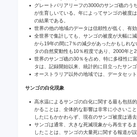
グレートバリアリーフの3000のサンゴ礁の
が生育しいている。年によってサンゴの被度は
の結果である。
世界の他の地域のデータは信頼性が低く、有効
全世界で集計しても、サンゴの被度が大幅に減
から19年の間に7％の減少があったかもしれ
タの自然変動性も10％程度であり、2000年と
世界のサンゴ礁の30％を占め、特に多様性に
タは、記録開始以来、統計的に目立ったサンゴ
オーストラリア以外の地域では、データセット
サンゴの白化現象
高水温によるサンゴの白化に関する最も包括的
かることは、全体的な影響は非常に小さいことで
したにもかかわらず、現在のサンゴ被度は過去
サンゴは通常、大きな死滅現象から再生するまで
したことは、サンゴの大量死に関する報道が誤