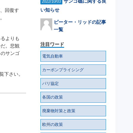
サンゴ礁に関する良
2022/10/03
い知らせ
、回復す
。
ピーター・リッドの記事
一覧
いるよりも
注目ワード
かだ。悲観
界のサンゴ
電気自動車
カーボンプライシング
覧下さい。
パリ協定
各国の政策
廃棄物対策と政策
欧州の政策