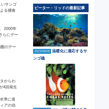
しいサンゴ
ピーター・リッドの最新記事
よる捕食
2000年
さらにデー
物圏のデー
温暖化に適応するサ
2023/09/08
ンゴ礁
タからわ
が4回発生
高水準に達
ィアの信