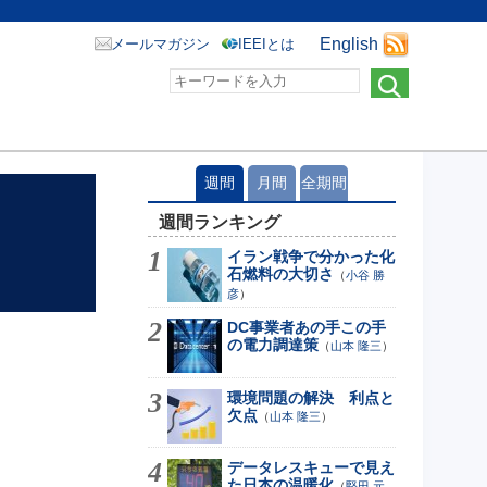
English
メールマガジン
IEEIとは
週間
月間
全期間
週間ランキング
イラン戦争で分かった化
石燃料の大切さ
（
小谷 勝
彦
）
DC事業者あの手この手
の電力調達策
（
山本 隆三
）
環境問題の解決 利点と
欠点
（
山本 隆三
）
データレスキューで見え
た日本の温暖化
（
堅田 元