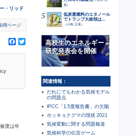
喜
）
ー・リッド
低炭素燃料のエタノール
でトランプ大統領は...
刷用ページ
（
小島 正美
）
F
T
高校生のエネルギー
a
w
研究発表会を開催
c
i
e
t
b
t
icy
o
e
関連情報：
o
r
だれにでもわかる気候モデル
k
の問題点
IPCC「1.5度報告書」の欠陥
ホッキョクグマの現状 2021
気候変動に関する問題報道
被度は年
気候科学の伝言ゲーム