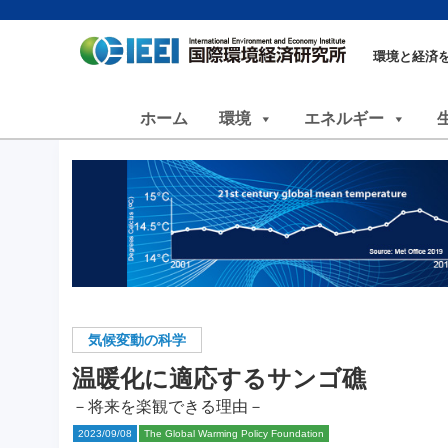
環境と経済
ホーム
環境
エネルギー
気候変動の科学
温暖化に適応するサンゴ礁
－将来を楽観できる理由－
2023/09/08
The Global Warming Policy Foundation