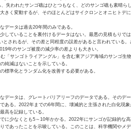
うち、失われたサンゴ礁はひとつもなく、どのサンゴ礁も素晴ら
大きく変動するが、そのほとんどはサイクロンとオニヒトデに
なデータは過去20年間のみである。
少していることを裏付けるデータはない。最悪の見積もりでは、
ないとされるが、その差と同程度の誤差があると言われている。
2019年のサンゴ被度の減少率の差よりも大きい。
富む「サンゴトライアングル」を含む東アジア海域のサンゴ生
の純減はないことを示している。
の標準化とランダム化を改善する必要がある。
なデータは、グレートバリアリーフのデータである。そのデー
ある。2022年までの6年間に、壊滅的と主張された白化現象
最高を記録している。
に少なくとも5～10年かかる。2022年にサンゴが記録的な
りであったことを示唆している。このことは、科学機関やメデ