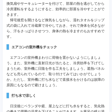
換気扇やサーキュレーターを付けて、部屋の熱を逃がしてから
冷房運転をするようにすると、効率的に部屋を冷やすことがで
きます。
帰宅後窓を開けるなど換気をしながら、濡れタオルをジップ
式の袋に入れて冷蔵庫で冷やしておき、それで身体を拭きなが
ら、汗をさっぱりさせつつ、身体の熱を冷ますのもおすすめで
す。
エアコンの室外機をチェック
エアコンの室外機まわりに荷物を置かないようにしましょ
う。また、室外機に直射日光が当たると、冷房効率を下げてし
まうため、室外機に日陰を作る工夫をしましょう。遮熱パネル
なども売られているので、取り付けてみてはいかがでしょう
か。ただし、室外機に打ち水などで直接水をかけるのは故障の
原因にもなるので避けましょう。
打ち水で涼しく
日没後にベランダや庭、屋上などに打ち水をすると、気化熱
の働きで周囲の温度を下げることができます。お風呂の残り湯