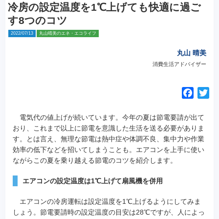
冷房の設定温度を1℃上げても快適に過ご
す8つのコツ
2022/07/13
丸山晴美のエネ・エコライフ
丸山 晴美
消費生活アドバイザー
F
T
a
w
c
i
電気代の値上げが続いています。
今年の夏は節電要請が出て
e
t
おり、これまで以上に節電を意識した生活を送る必要がありま
す。とは言え、無理な節電は熱中症や体調不良、集中力や作業
b
t
効率の低下などを招いてしまうことも。エアコンを上手に使い
o
e
ながらこの夏を乗り越える節電のコツを紹介します。
o
r
k
エアコンの設定温度は1℃上げて扇風機を併用
エアコンの冷房運転は設定温度を1℃上げるようにしてみま
しょう。節電要請時の設定温度の目安は28℃ですが、人によっ