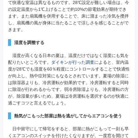
て快適な室温は異なるものです。28℃設定が難しい場合は、今
の設定温度から1℃上げることで約10%の節電効果が期待でき
ます。また扇風機を併用することで、床に溜まった冷気を攪拌
し、扇風機の風が身体に当たることで涼しさを感じることがで
きます。
湿度を調整する
湿度が高くなる日本の夏は、温度だけではなく湿度にも気を
配りたいところです。
ダイキンが行った調査
によると、室内温
度が28℃でも湿度を60％程度にコントロールすることで快適性
が向上し、熱中症対策にもなるとされています。夏場の除湿に
は除湿器よりも、冷房運転が効果的です。冷房運転すると同時
に除湿が行われるからです。弱冷房除湿よりも、冷房運転の方
が、除湿量が多いため、夏場は冷房運転を選択するのが快適に
過ごすコツと言えるでしょう。
熱気がこもった部屋は熱を逃がしてからエアコンを使う
日中留守にして帰宅をすると、部屋に熱がこもって一刻も早
くエアコンのスイッチを付けたくなりますが、一度窓を開けて