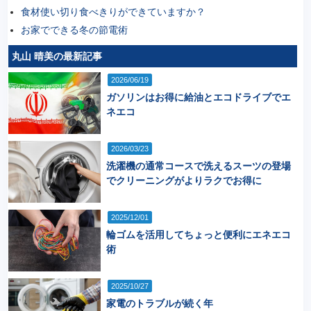
食材使い切り食べきりができていますか？
お家でできる冬の節電術
丸山 晴美の最新記事
2026/06/19
ガソリンはお得に給油とエコドライブでエ
ネエコ
2026/03/23
洗濯機の通常コースで洗えるスーツの登場
でクリーニングがよりラクでお得に
2025/12/01
輪ゴムを活用してちょっと便利にエネエコ
術
2025/10/27
家電のトラブルが続く年