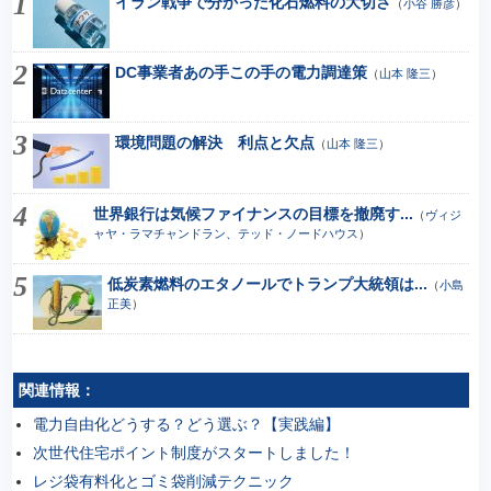
イラン戦争で分かった化石燃料の大切さ
（
小谷 勝彦
）
DC事業者あの手この手の電力調達策
（
山本 隆三
）
環境問題の解決 利点と欠点
（
山本 隆三
）
世界銀行は気候ファイナンスの目標を撤廃す...
（
ヴィジ
ャヤ・ラマチャンドラン、テッド・ノードハウス
）
低炭素燃料のエタノールでトランプ大統領は...
（
小島
正美
）
関連情報：
電力自由化どうする？どう選ぶ？【実践編】
次世代住宅ポイント制度がスタートしました！
レジ袋有料化とゴミ袋削減テクニック