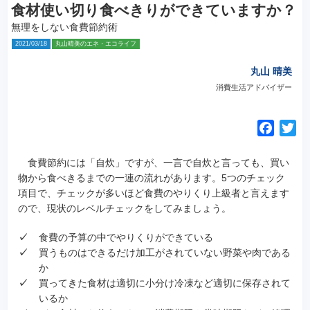
食材使い切り食べきりができていますか？
無理をしない食費節約術
2021/03/18
丸山晴美のエネ・エコライフ
丸山 晴美
消費生活アドバイザー
F
T
a
w
c
i
食費節約には「自炊」ですが、一言で自炊と言っても、買い
e
t
物から食べきるまでの一連の流れがあります。
5つのチェック
項目で、チェックが多いほど食費のやりくり上級者と言えます
b
t
ので、現状のレベルチェックをしてみましょう。
o
e
o
r
✓
食費の予算の中でやりくりができている
k
✓
買うものはできるだけ加工がされていない野菜や肉である
か
✓
買ってきた食材は適切に小分け冷凍など適切に保存されて
いるか