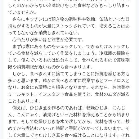
したのかわからない冷凍焼けをした食材などがぎっしり詰まっ
ていませんか。
さらにキッチンには頂き物の調味料や乾麺、缶詰といった日
持ちがするものが大量にストックされていて、増えることはあ
ってもなかなか消費しきれていない。
心当たりが多いほど注意が必要です。
まずは家にあるものをチェックして、できるだけストックし
ている食材を減らしていく作業をしましょう。冷蔵庫の掃除を
して、傷んでいるものは処分をして、食べられるもので賞味期
限や消費期限が近いものから食べきります。
しかし、食べきれずに捨ててしまうことに抵抗を感じる方も
多いと思います。確かに食べきれずに廃棄するとフードロスと
なり、お金にも環境にも損失となります。それなら、お惣菜や
ミールキット、インスタント食品を使うと、食材のムダが減る
こともあります。
例えば、ひじき煮を作るのであれば、乾燥ひじき、にんじ
ん、こんにゃく、油揚げといった材料を揃えることから始まり
ます。そして乾燥ひじきを水で戻してから、食材を切って、炒
めてから煮込むといった時間と手間がかかってしまいます。そ
して大量にできたひじき煮を食べ続けることになります。それ