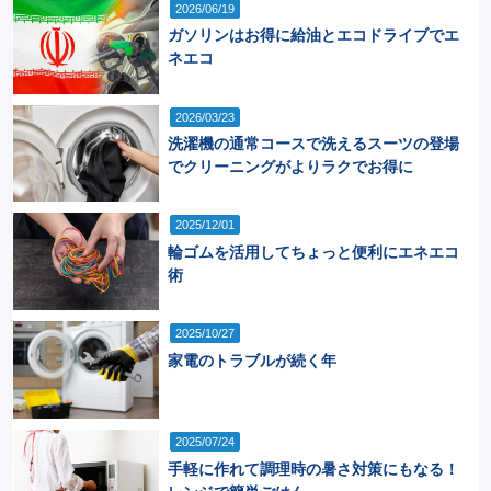
2026/06/19
ガソリンはお得に給油とエコドライブでエ
ネエコ
2026/03/23
洗濯機の通常コースで洗えるスーツの登場
でクリーニングがよりラクでお得に
2025/12/01
輪ゴムを活用してちょっと便利にエネエコ
術
2025/10/27
家電のトラブルが続く年
2025/07/24
手軽に作れて調理時の暑さ対策にもなる！