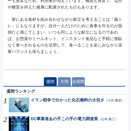
ーも豊富なため、利用者が増えています。種類も豊富で、塩分
や糖質を抑えた健康に配慮されたものもあります。
家にある食材を組み合わせながら献立を考えることは「脳ト
レ」にもなりますが、自分一人だけのために食事を作るのが面
倒だと感じてしまい、いつも同じような献立になるのであれ
ば、お惣菜やミールキット、インスタント食品など手軽に無駄
なく食べきれるものを活用して、食べることを楽しみながら栄
養バランスも保ちましょう。
週間
月間
全期間
週間ランキング
イラン戦争で分かった化石燃料の大切さ
（
小谷 勝彦
）
DC事業者あの手この手の電力調達策
（
山本 隆三
）