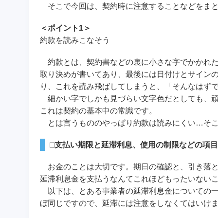
そこで今回は、契約時に注意することなどをまと
＜ポイント1＞
約款を読みこなそう
約款とは、契約書などの裏に小さな字でかかれた
取り決めが書いてあり、最後には日付けとサイン
り、これを読み飛ばしてしまうと、「そんなはず
細かい字でしかも見づらい文字色だとしても、頑
これは契約の基本中の常識です。
とは言うもののやっぱり約款は読みにくい…そこ
□支払い期限と延滞利息、使用の制限などの項目
お金のことは大切です。期日の確認と、引き落と
延滞利息金を支払うなんてこれほどもったいない
以下は、とある事業者の延滞利息金についての一文
ぼ同じですので、延滞には注意をしなくてはいけ