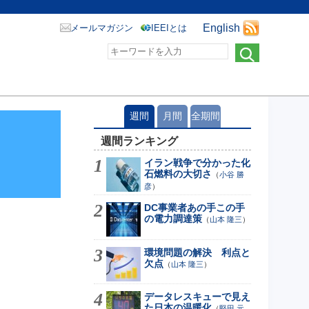
English
メールマガジン
IEEIとは
週間
月間
全期間
週間ランキング
イラン戦争で分かった化
石燃料の大切さ
（
小谷 勝
彦
）
DC事業者あの手この手
の電力調達策
（
山本 隆三
）
環境問題の解決 利点と
欠点
（
山本 隆三
）
データレスキューで見え
た日本の温暖化
（
堅田 元