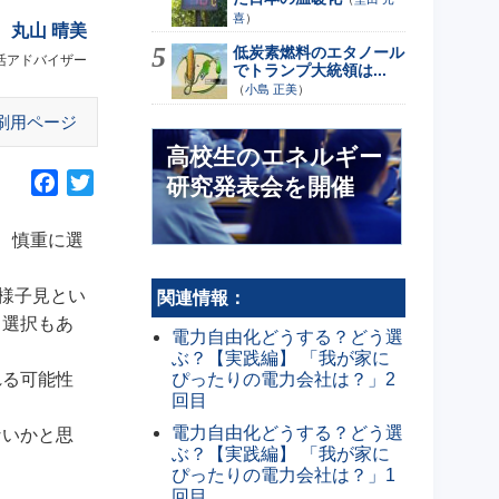
喜
）
丸山 晴美
低炭素燃料のエタノール
活アドバイザー
でトランプ大統領は...
（
小島 正美
）
刷用ページ
高校生のエネルギー
F
T
研究発表会を開催
a
w
c
i
、慎重に選
e
t
b
t
様子見とい
関連情報：
o
e
う選択もあ
電力自由化どうする？どう選
o
r
ぶ？【実践編】 「我が家に
k
ぴったりの電力会社は？」2
れる可能性
回目
電力自由化どうする？どう選
ないかと思
ぶ？【実践編】 「我が家に
ぴったりの電力会社は？」1
回目