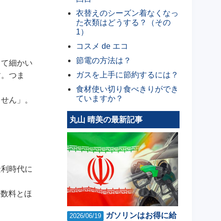
衣替えのシーズン着なくなっ
た衣類はどうする？（その
1）
コスメ de エコ
節電の方法は？
して細かい
ガスを上手に節約するには？
す。つま
食材使い切り食べきりができ
ていますか？
ません」。
丸山 晴美の最新記事
金利時代に
手数料とほ
ガソリンはお得に給
2026/06/19