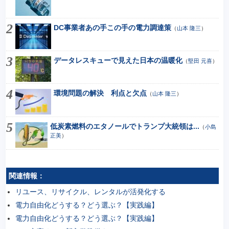
DC事業者あの手この手の電力調達策
（
山本 隆三
）
データレスキューで見えた日本の温暖化
（
堅田 元喜
）
環境問題の解決 利点と欠点
（
山本 隆三
）
低炭素燃料のエタノールでトランプ大統領は...
（
小島
正美
）
関連情報：
リユース、リサイクル、レンタルが活発化する
電力自由化どうする？どう選ぶ？【実践編】
電力自由化どうする？どう選ぶ？【実践編】