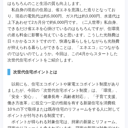
はもちろんのこと生活の質も向上します。
私自身の現在の住居は、省エネを意識した造りとなってお
り、現在の電気代は約5,000円、ガス代は約3,000円、水道代は
上下あわせて2カ月分で約6,000円です。（二人世帯）私自身、
できるだけ省エネを心掛けているのはもちろんですが、住環境
の差も料金に影響を与えていると思います。こうした光熱費は
日々かかるコストですので、快適な暮らしをしながらも光熱費
が抑えられる暮らしができることは、「エネエコ」につながる
のではないのでしょうか。今回は、この4月からスタートした
次世代住宅ポイントをご紹介します。
次世代住宅ポイントとは
以前にも、住宅エコポイントや家電エコポイント制度があり
ましたが、今回の「次世代住宅ポイント制度」は、「環境」、
「安全・安心」、「健康長寿・高齢者対応」、「子育て支援、
働き方改革」に役立つ一定の性能を有する新築住宅を消費税
10％の下で取得または既存住宅のリフォームをする人に対して
ポイントが付与される制度です。
ポイントが得られる対象住宅は、持家の新築とリフォーム、
貸家のリフォームも含まれています。貸家の新築は対象ではな