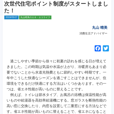
次世代住宅ポイント制度がスタートしまし
た！
2019/05/27
丸山晴美のエネ・エコライフ
丸山 晴美
消費生活アドバイザー
F
T
a
w
c
i
過ごしやすい季節から徐々に初夏の訪れを感じる日が増えて
e
t
きました。
この時期は気温や水温が上がり、冷暖房もあまり必
要でないことから水道光熱費ともに節約しやすい時期です。一
b
t
年中こうした快適なシーズンを過ごすことはできませんが、住
o
e
環境をできるだけ快適にする方法はいくつかあります。その一
o
r
つは、省エネ性能が高いものに替えることです。
k
例えば、トイレは節水タイプ、お風呂の浴槽は保温性能が高
いものや給湯器を高効率給湯機にする。窓ガラスを断熱性能の
高い窓に交換したり、内窓を設置して二重窓にする方法などで
す。省エネ性能が高いものに替えることで、省エネになること