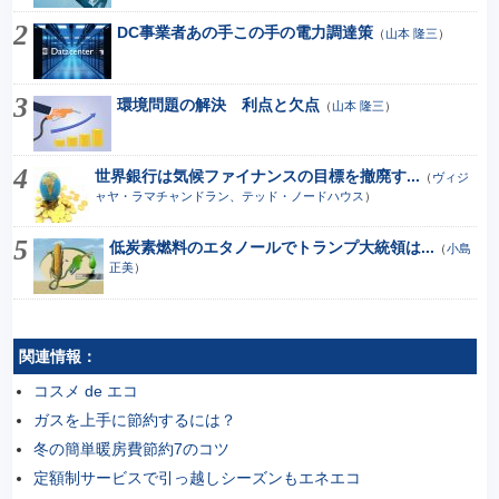
DC事業者あの手この手の電力調達策
（
山本 隆三
）
環境問題の解決 利点と欠点
（
山本 隆三
）
世界銀行は気候ファイナンスの目標を撤廃す...
（
ヴィジ
ャヤ・ラマチャンドラン、テッド・ノードハウス
）
低炭素燃料のエタノールでトランプ大統領は...
（
小島
正美
）
関連情報：
コスメ de エコ
ガスを上手に節約するには？
冬の簡単暖房費節約7のコツ
定額制サービスで引っ越しシーズンもエネエコ