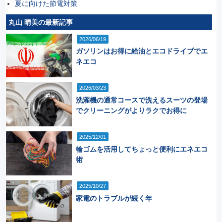
夏に向けた節電対策
丸山 晴美の最新記事
2026/06/19
ガソリンはお得に給油とエコドライブでエ
ネエコ
2026/03/23
洗濯機の通常コースで洗えるスーツの登場
でクリーニングがよりラクでお得に
2025/12/01
輪ゴムを活用してちょっと便利にエネエコ
術
2025/10/27
家電のトラブルが続く年