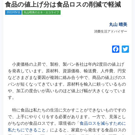
食品の値上げ分は食品ロスの削減で軽減
2022/05/11
丸山晴美のエネ・エコライフ
丸山 晴美
消費生活アドバイザー
F
T
a
w
c
i
小麦価格の上昇で、製粉、製パン各社は年内2度目の値上げ
e
t
を発表しています。
原材料、資源価格、輸送費、人件費、円安
などさまざまな要因が複雑に絡み合う中で、商品の値上げのス
b
t
パンが短くなってきています。原材料を輸入に頼っているもの
o
e
や、加工の度合いが高いものほど値上げ幅が大きくなっていま
o
r
す。
k
特に食品は私たちの生活に欠かすことができないものですの
で、上手にやりくりをする必要があります。一方で、見落とし
がちなのが食品ロスです。環境省の「
食品ロスを減らすために
私たちにできること
」によると、家庭から発生する食品ロスの