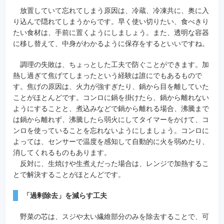
放置していて忘れてしまう原因は、冷蔵、冷凍共に、奥に入
り込んで隠れてしまうからです。早く使い切りたい、食べきり
たい食材は、手前に置くようにしましょう。また、透明な容器
に移し替えて、中身がわかるように保存をするといいですね。
調理の失敗は、ちょっとした工夫で防ぐことができます。加
熱し過ぎて焦げてしまったという経験は誰にでもあるもので
す。焦げの原因は、火力が強すぎたり、鍋から目を離していた
ことがほとんどです。コンロに鍋を掛けたら、鍋から離れない
ようにすることと、煮込みなどで鍋から離れる場合、沸騰まで
は鍋から離れず、沸騰したら弱火にしてタイマーをかけて、コ
ンロを使っていることを忘れないようにしましょう。コンロに
よっては、センサーで温度を感知して自動的に火を弱めたり、
消してくれるものもあります。
反対に、生焼けや生煮えだった場合は、レンジで加熱するこ
とで解決することがほとんどです。
「過剰除去」を減らす工夫
野菜の芯は、スジや太い繊維部分のみを除去することで、可