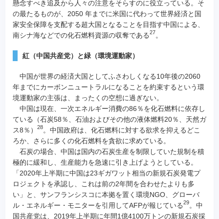
懸念すべき追及から人々の注意をそらすのに役立っている。そ
の最たるものが、2050 年までに米国に代わって世界経済と国
家安全保障を支配する超大国となることを目指す中国による、
27
南シナ海などでの化石燃料資源の収奪である
。
紅（中国共産党）と緑（環境運動家）
中国が世界の経済大国としてふさわしくなる10年後の2060
年までにカーボンニュートラルになることを約束するという環
境運動家の主張は、まったくの空想に過ぎない。
中国は現在、一次エネルギー消費の86％を化石燃料に依存し
ている（石炭58％、石油およびその他の液体燃料20％、天然ガ
28
ス8％）
。中国政府は、化石燃料に対する欲求を抑えるどこ
ろか、さらに多くの化石燃料を貪欲に求めている。
石炭の場合、中国は国内の石炭生産を制限していた規制を積
極的に緩和し、生産能力を急速に引き上げようとしている。
「2020年上半期に中国は23ギガワット相当の新規石炭発電プ
ロジェクトを承認し、これは前の2年間を合わせたよりも多
い」と、サンフランシスコに本拠を置く環境NGO、グローバ
29
ル・エネルギー・モニターを引用してAFPが報じている
。中
国共産党は、2019年上半期に年間1億4100万トンの新規石炭採