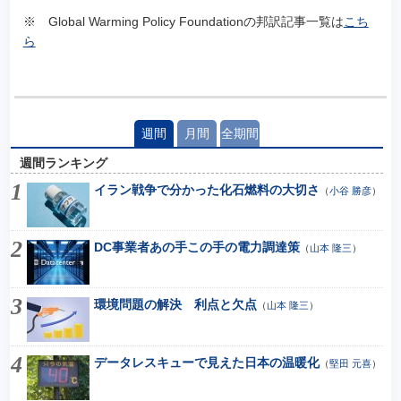
※ Global Warming Policy Foundationの邦訳記事一覧は
こち
ら
週間
月間
全期間
週間ランキング
イラン戦争で分かった化石燃料の大切さ
（
小谷 勝彦
）
DC事業者あの手この手の電力調達策
（
山本 隆三
）
環境問題の解決 利点と欠点
（
山本 隆三
）
データレスキューで見えた日本の温暖化
（
堅田 元喜
）