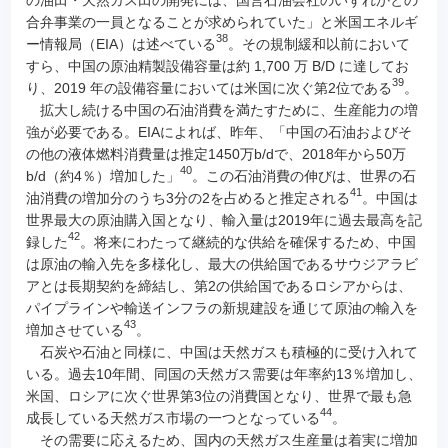
合弁事業の一員となることが求められていた」と米国エネルギ
38
ー情報局（EIA）は述べている
。その規制緩和以前において
すら、中国の原油精製設備容量は約 1,700 万 B/D に達してお
39
り、2019 年の設備容量においては米国に次ぐ第2位である
。
拡大し続ける中国の石油消費を満たすために、生産能力の増
強が必要である。EIAによれば、昨年、「中国の石油およびそ
の他の液体燃料消費量は推定1450万b/dで、2018年から50万
40
b/d（約4％）増加した」
。この石油消費の伸びは、世界の石
41
油消費の増加分のうち3分の2を占めると推定される
。中国は
世界最大の原油購入国となり、輸入量は2019年に過去最高を記
42
録した
。将来にわたって継続的な供給を確保するため、中国
は原油の輸入先を多様化し、最大の供給国であるサウジアラビ
アとは長期契約を締結し、第2の供給国であるロシアからは、
パイプラインや輸送インフラの新規建設を通じて原油の輸入を
43
増加させている
。
石炭や石油と同様に、中国は天然ガスも積極的に受け入れて
いる。過去10年間、同国の天然ガス需要は年率約13％増加し、
米国、ロシアに次ぐ世界第3位の消費国となり、世界で最も急
44
成長している天然ガス市場の一つとなっている
。
その需要に応えるため、国内の天然ガス生産量は着実に増加