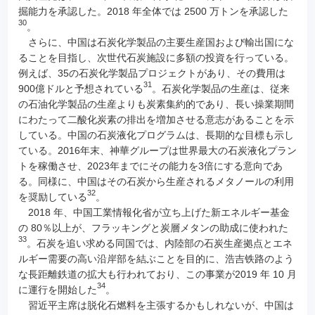
掘能力を承認した。2018 年全体では 2500 万トンを承認した
30
。
さらに、中国は石炭化学製品の主要生産国および輸出国にな
ることを目指し、次世代石炭施設に多額の投資を行っている。
例えば、35の石炭化学製品プロジェクトがあり、その費用は
31
900億ドルと予想されている
。石炭化学製品の生産は、従来
の石油化学製品の生産よりも炭素集約的であり、長い操業期間
にわたって二酸化炭素の排出を増加させる意志があることを示
している。中国の石炭液化プログラムは、長期的な目標も示し
ている。2016年末、神華グループは世界最大の石炭液化プラン
トを稼働させ、2023年までにその能力を3倍にする意向であ
る。同様に、中国はその石炭から生産されるメタノールの利用
32
を奨励している
。
2018 年、中国工業情報化省が立ち上げた新エネルギー基金
の 80％以上が、フラッキングと炭層メタンの助成に使われた
33
。石炭を追い求める同国では、内陸部の石炭生産拠点とエネ
ルギー需要の高い沿岸部を結ぶことを目的に、浩吉铁路のよう
な長距離鉄道の拡大も行われており、この事業が2019 年 10 月
34
に運行を開始した
。
習近平主席は脱化石燃料を主張するかもしれないが、中国は