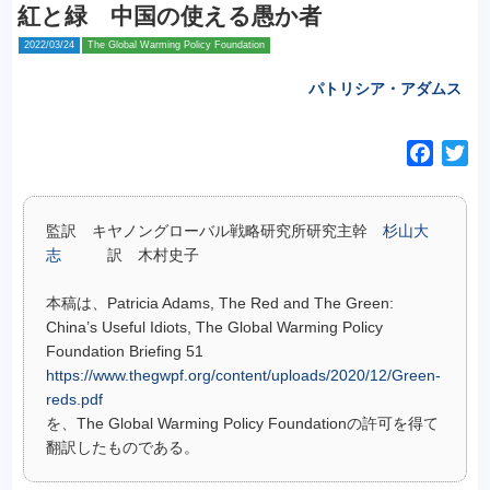
紅と緑 中国の使える愚か者
2022/03/24
The Global Warming Policy Foundation
パトリシア・アダムス
F
T
a
w
c
i
監訳 キヤノングローバル戦略研究所研究主幹
杉山大
e
t
志
訳 木村史子
b
t
o
e
本稿は、Patricia Adams, The Red and The Green:
o
r
China’s Useful Idiots, The Global Warming Policy
k
Foundation Briefing 51
https://www.thegwpf.org/content/uploads/2020/12/Green-
reds.pdf
を、The Global Warming Policy Foundationの許可を得て
翻訳したものである。