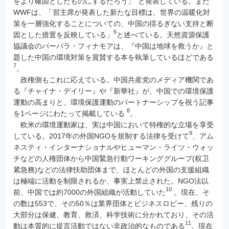
をより確固としたものにするだろう」
と発表している。また
WWFは、「習主席が発表した新たな目標は、世界の温暖化対
策を一層強化することについての、中国の揺るぎない支持と断
6
固とした措置を反映している」
と述べている。天然資源保護
協議会のバーバラ・フィナモアは、『中国は地球を救うか』と
題した中国の環境対策を賞賛する本を執筆しているほどである
7
。
政権側もこれに応えている。中国共産党のメディア機関であ
る『チャイナ・デイリー』や『新華社』が、中国での環境保護
運動の高まりと、環境保護運動のパートナーシップを祝う記事
8
を1ページにわたって掲載している
。
欧米の環境運動家は、実は中国において特権的な立場を享受
9
している。2017年の外国NGOを規制する法律を受けて
、アム
ネスティ・インターナショナルやヒューマン・ライツ・ウォッ
チなどの人権団体から中国緊急行動ワーキンググループ(权卫
紧急務)などの法律扶助団体まで、ほとんどの外国の支援組織
は極端に活動を制限されるか、事実上禁止された。NGO法以
10
前、中国では約7000の外国組織が活動していた
。現在、そ
の数は553で、その50％は業界団体とビジネスロビー、残りの
大部分は保健、教育、救済、科学技術に分かれており、その活
11
動は本質的に提言活動ではない非政治的なものである
。現在