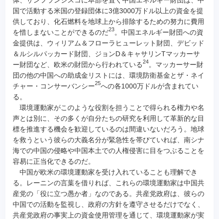
国で活動する米国の登録団体に3億3000万ドル以上の資金を提
供しており、化石燃料を地球上から排除するための努力に費用
23
を惜しまないことができるのだ
。中国エネルギー財団への資
金提供は、ウィリアム＆フローラヒューレット財団、デビッド
＆ルシルパッカード財団、ジョンD＆キャサリンTマッカーサ
24
ー財団など、欧米の財団から行われている
。マッカーサー財
団の他の中国への助成金リストには、環境防衛基金とザ・ネイ
25
チャー・コンサーバンシー
への各1000万ドルが含まれてい
る。
環境運動家がこのような役割を担うことで得られる権力や名
声とは別に、その多くが自分たちの研究を利用して革新的な目
標を推進する機会を歓迎しているのは間違いないだろう。地球
を救うという彼らの大義名分が緊急性を帯びていれば、南シナ
海での中国の侵略や中国本土での人権侵害に目をつぶることを
容易に正当化できるのだ。
中国が欧米の環境運動家を受け入れていることも理解でき
る。レーニンの言葉を借りれば、これらの環境運動家は中国共
産党の「役に立つ愚か者」なのである。共産党政府は、彼らの
中国での活動を監視し、政府の方針を遵守させるだけでなく、
共産党政府の事実上の資金使用管理を通じて、環境運動家が実