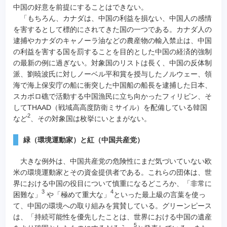
中国の好意を前提にすることはできない。
「もちろん、カナダは、中国の利益を損ない、中国人の感情
を害するとして標的にされてきた国の一つである。カナダ人の
逮捕やカナダのキャノーラ油などの農産物の輸入禁止は、中国
の利益を害する国を罰することを目的とした中国の経済的強制
の最新の例に過ぎない。対象国のリストは長く、中国の反体制
派、劉暁波氏に対しノーベル平和賞を授与したノルウェー、領
海で海上保安庁の船に衝突した中国船の船長を逮捕した日本、
スカボロ礁で活動する中国漁民に立ち向かったフィリピン、そ
してTHAAD（戦域高高度防衛ミサイル）を配備している韓国
2
など
、その対象国は枚挙にいとまがない。
緑（環境運動家）と紅（中国共産党）
大きな例外は、中国共産党の危険性にまだ気づいていない欧
米の環境運動家とその資金提供者である。これらの団体は、世
界における中国の役目について慎重になるどころか、「非常に
3
4
困難な」
や「極めて重大な」
といった最上級の言葉を使っ
て、中国の環境への取り組みを賞賛している。グリーンピース
は、「持続可能性を優先したことは、世界における中国の遺産
5