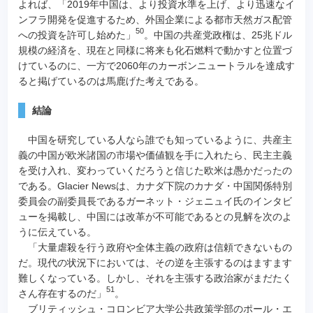
よれば、「2019年中国は、より投資水準を上げ、より迅速なイ
ンフラ開発を促進するため、外国企業による都市天然ガス配管
50
への投資を許可し始めた」
。中国の共産党政権は、25兆ドル
規模の経済を、現在と同様に将来も化石燃料で動かすと位置づ
けているのに、一方で2060年のカーボンニュートラルを達成す
ると掲げているのは馬鹿げた考えである。
結論
中国を研究している人なら誰でも知っているように、共産主
義の中国が欧米諸国の市場や価値観を手に入れたら、民主主義
を受け入れ、変わっていくだろうと信じた欧米は愚かだったの
である。Glacier Newsは、カナダ下院のカナダ・中国関係特別
委員会の副委員長であるガーネット・ジェニュイ氏のインタビ
ューを掲載し、中国には改革が不可能であるとの見解を次のよ
うに伝えている。
「大量虐殺を行う政府や全体主義の政府は信頼できないもの
だ。現代の状況下においては、その逆を主張するのはますます
難しくなっている。しかし、それを主張する政治家がまだたく
51
さん存在するのだ」
。
ブリティッシュ・コロンビア大学公共政策学部のポール・エ