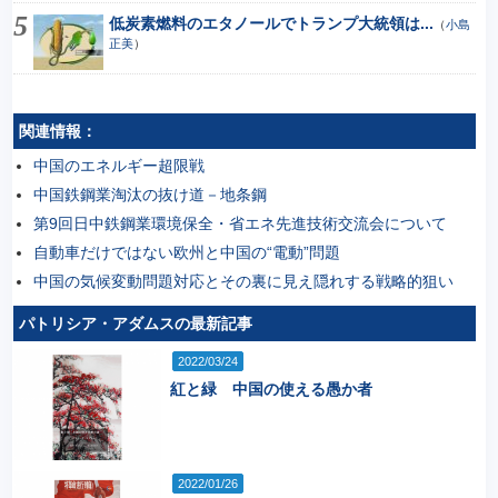
低炭素燃料のエタノールでトランプ大統領は...
（
小島
正美
）
関連情報：
中国のエネルギー超限戦
中国鉄鋼業淘汰の抜け道－地条鋼
第9回日中鉄鋼業環境保全・省エネ先進技術交流会について
自動車だけではない欧州と中国の“電動”問題
中国の気候変動問題対応とその裏に見え隠れする戦略的狙い
パトリシア・アダムスの最新記事
2022/03/24
紅と緑 中国の使える愚か者
2022/01/26