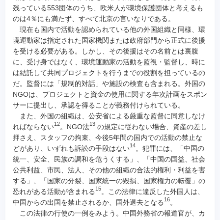
残っている553団体のうち、欧米人が環境保護団体と考えるも
のは4％にも満たず、すべて北京の言いなりである。
現在も国内で活動を認められている他の外国組織と同様、環
境運動家は指定された国家機関または政府部門から正式に後援
を受ける必要がある。しかし、その後援はその名前とは裏腹
に、受け身ではなく、環境運動家の活動を監視・監督し、時に
は結託して共同プロジェクトを行うまでの役割を担っているの
だ。監督には「規制的対話」や施設の検査も含まれる。外国の
NGOは、プロジェクトと資金の使用に関する年次計画をスポン
サーに提出し、承認を得ることが義務付けられている。
また、外国の組織は、公安省による厳重な監督に同意しなけ
12
13
ればならない
。NGO法
の規定に従わない場合、資産の差し
押さえ、スタッフの拘束、今後5年間の国内での活動の禁止な
14
どがあり、いずれも訴訟の手段はない
。犯罪には、「中国の
統一、安全、民族の調和を危うくする」、「中国の国益、社会
公共利益、市民、法人、その他の組織の合法的権利・利益を害
する」、「国家の分裂、国家統一の毀損、国家権力の転覆」の
15
恐れがある活動が含まれる
。この法律に違反した外国人は、
16
中国からの出国を禁止されるか、国外退去となる
。
この法律の行使の一例をみよう。中国外務省の報道官が、カ