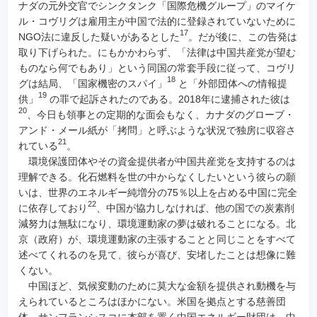
ナダの元外交官でシンクタンク「国際危機グループ」のマイケ
ル・コヴリグは雇用主が中国で法的に登録されていないために
17
NGO法に違反した疑いがあるとした
。だが後に、この告発は
取り下げられた。にもかかわらず、「法律は中国共産党が望む
ものなら何でもあり」という同国の常套手段に従って、コヴリ
18
グは結局、「国家機密のスパイ」
と「外部団体への情報提
19
供」
の罪で起訴されたのである。2018年に逮捕された彼は
20
、今日も領事との定期的な面会もなく、カナダのグローブ・
アンド・メール紙が「拷問」と呼ぶような状況で独房に収容さ
21
れている
。
環境保護団体やその資金提供者が中国共産党を支持するのは
理解できる。化石燃料を世の中からなくしたいという彼らの願
いは、世界のエネルギー純増分の75％以上を占める中国に完全
22
に依存しており
、中国が協力しなければ、他の国での炭素削
減努力は無駄になり、環境運動家の夢は破れることになる。北
京（政府）が、環境運動家の主張することと同じことをすべて
述べてくれるのを見て、彼らが喜び、安堵したことは想像に難
くない。
中国ほど、気候変動のために莫大な金額を提供され動機を与
えられているところはほかにない。米国を拠点とする慈善団
体、サンフランシスコに本部を置く中国エネルギー財団は、中