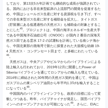
しており、第13次5カ年計画でも継続的な成長が強調されてい
る。国内における非在来型鉱床の上流部門の開発を促進するた
め、中国はシェールガス生産に対する資源税を引き下げ、すべ
ての非在来型ガス生産に対する補助金を拡大し、タイトガス
（貯留層にある低透過性の天然ガス）も補助金の対象とするこ
45
とにした
。プロジェクトは、中国の海洋エネルギー生産大手
である中国海洋石油総公司（CNOOC）が国内 2 番目の深海天
然ガス田である霊水 17-2 の試運転を計画している南シナ海か
ら、中国北東部の渤海湾で新たに探査された大規模な紡錘 19-
4 天然ガス・ コンデンセート田まで、と多岐にわたっている
46
。
天然ガスは、中央アジアやビルマからのパイプラインによる
陸上輸入も行われており、2019年12月に開通したPower of
Siberiaパイプラインを通じてロシアからの輸入も増えている。
2014年に締結された30年間の天然ガス契約を通じて、中国は
ガスプロムの東シベリア油田から年平均1.3Tcfを輸入すること
48
になっている
。
中国国内のパイプラインインフラも、政府の目標に沿って変
貌しつつある。昨年、パイプチャイナが発足し、国営パイプラ
49
インへのオープンアクセスが可能になった
。さらに、EIAに