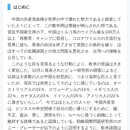
はじめに
中国の共産党政権が世界の中で優れた勢力であると錯覚して
いた人々にとって、この数年間は警鐘が鳴らされた時である。
習近平国家主席の下、中国はトルコ系のウイグル族を100万人
以上「再教育」キャンプに収容し、コロナウイルスの大流行を
世界に放ち、香港の自治を終了させて英国との条約を破り、ほ
ぼすべての近隣諸国との領土問題を悪化させ、台湾への侵略を
公言している。
このような目を見張るような行動により、欧米の世論は大き
く変化した。10月に発表されたピュー研究所の調査によると、
以前は大多数の人が中国を好意的に、つまり温和な巨人と見て
いたが、現在では依然としてそのように感じているのは、オー
ストラリア人の15％、スウェーデン人の14％、イギリス人の
22％、カナダ人の23％、ドイツ人の25％、アメリカ人の22％
1
に過ぎないらしい
。今ではほとんどの人々が、中国共産党
は、ビジネスや外交関係で自分の思い通りにするために、嘘、
不正、盗み、脅し、誘拐を行い、ルールに基づく組織にとって
敵対する政権であると認識している。戦略国際問題研究所のボ
ニー・グレーザーが以下のように説明するように、欧米諸国は