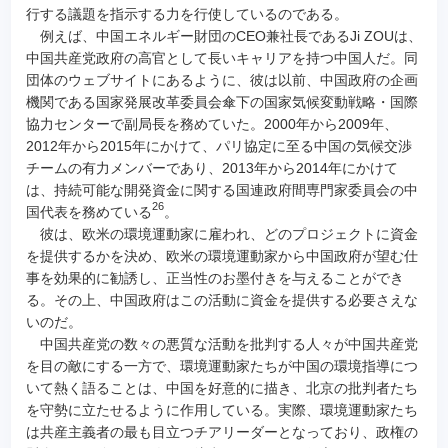
行する議題を指示する力を行使しているのである。
例えば、中国エネルギー財団のCEO兼社長であるJi ZOUは、
中国共産党政府の高官として長いキャリアを持つ中国人だ。同
団体のウェブサイトにあるように、彼は以前、中国政府の企画
機関である国家発展改革委員会傘下の国家気候変動戦略・国際
協力センターで副局長を務めていた。2000年から2009年、
2012年から2015年にかけて、パリ協定に至る中国の気候交渉
チームの有力メンバーであり、2013年から2014年にかけて
は、持続可能な開発資金に関する国連政府間専門家委員会の中
26
国代表を務めている
。
彼は、欧米の環境運動家に雇われ、どのプロジェクトに資金
を提供するかを決め、欧米の環境運動家から中国政府が望む仕
事を効果的に勧誘し、正当性のお墨付きを与えることができ
る。その上、中国政府はこの活動に資金を提供する必要さえな
いのだ。
中国共産党の数々の悪質な活動を批判する人々が中国共産党
を目の敵にする一方で、環境運動家たちが中国の環境指導につ
いて熱く語ることは、中国を好意的に描き、北京の批判者たち
を守勢に立たせるように作用している。実際、環境運動家たち
は共産主義者の最も目立つチアリーダーとなっており、政権の