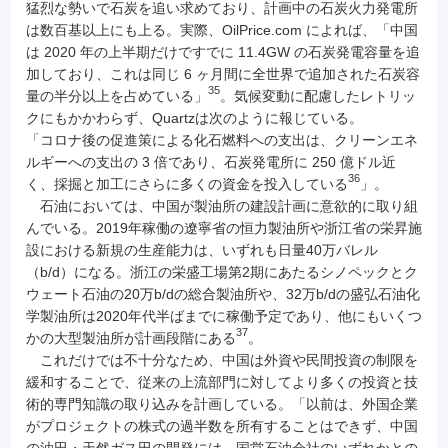
猛烈な勢いで石炭を追い求めており、計画中の石炭火力発電所
は数百基以上にも上る。実際、OilPrice.com によれば、「中国
は 2020 年の上半期だけですでに 11.4GW の石炭発電容量を追
加しており、これは同じ 6 ヶ月間に全世界で追加された石炭容
35
量の半分以上を占めている」
。気候変動に配慮したレトリッ
クにもかかわらず、Quartzは次のように報じている。
「コロナ後の促進策による化石燃料への支出は、クリーンエネ
ルギーへの支出の 3 倍であり、石炭発電所に 250 億ドル近
36
く、採掘と加工にさらに多くの資金を投入している
」。
石油においては、中国が製油所の建設計画に意欲的に取り組
んでいる。2019年稼働の遼寧省の恒力製油所や浙江省の栄昇施
設における新規の生産能力は、いずれも日量40万バレル
（b/d）になる。浙江の栄盛工場第2期にあたるシノペックとク
ウェート石油の20万b/dの総合製油所や、32万b/dの盛弘石油化
学製油所は2020年代半ばまでに稼働予定であり、他にもいくつ
37
かの大型製油所が計画段階にある
。
これだけでは不十分なため、中国は外資や民間投資の制限を
緩和することで、従来の上流部門に対してより多くの投資と技
術的専門知識の取り込みを計画している。「以前は、外国企業
がプロジェクトの株式の過半数を所有することはできず、中国
の油田・天然ガス田の開発には、国営石油会社のいずれかとの