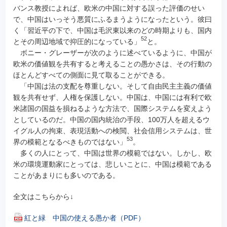
バンス教授によれば、欧米の中国に対する誤った評価のせい
で、中国はいっそう悪質にふるまうようになったという。彼曰
く「習近平の下で、中国は毛沢東以来のどの時期よりも、国内
52
とその周辺地域で抑圧的になっている」
と。
ボニー・グレーザーが次のように述べているように、中国が
欧米の価値観を共有すると考えることの愚かさは、その行動の
ほとんどすべての側面に見て取ることができる。
「中国は法の支配を尊重しない。そして自由民主主義の価値
観を共有せず、人権を保護しない。中国は、中国には有利で欧
米諸国の国益を損ねるような方法で、国際システムを変えよう
としているのだ。中国の国内統治の手段、100万人を超えるウ
イグル人の拘束、表現活動への検閲、社会信用システムは、世
53
界の模範となるべきものではない」
。
多くの人にとって、中国は世界の模範ではない。しかし、欧
米の環境運動家にとっては、悲しいことに、中国は模範である
ことがあまりにも多いのである。
全文はこちらから↓
紅と緑 中国の使える愚か者（PDF）