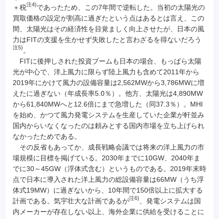
注4)
＋税
であったため、この7年間で逆転した。当初の太陽光の
買取価格の設定が割高に過ぎたという点はあるとは言え、この
間、太陽光はその経済性を目覚ましく向上させたが、日本の風
力はFITの支援を生かせず失敗したと言わざるを得ないだろう
注5)
。
FITに後押しされた投資ブームも日本の場合、もっぱら太陽
光が中心で、洋上風力に限らず陸上風力も含めて2011年から
2019年にかけて風力の設備容量は2,562MWから3,786MWに増
えたに過ぎない（年成長率5.0％）。他方、太陽光は4,890MW
から61,840MWへと12.6倍にまで急増した（同37.3％）。MHI
を始め、かつて風力発電システムを生産していた企業が軒並み
国内からいなくなったのは頼みとする国内市場を立ち上げられ
なかったためである。
その反省もあってか、成長戦略会議では将来の洋上風力の市
場規模に目標を掲げている。2030年までに10GW、2040年ま
でに30～45GW（浮体式含む）というものである。2019年末時
点で日本に導入された洋上風力の総設備容量は66MW（うち浮
体式19MW）に過ぎないから、10年間で150倍以上に拡大する
注6)
計画である。気宇壮大な計画であるが
、発電システムは国
内メーカーが存在しない以上、海外企業に供給を受けることに