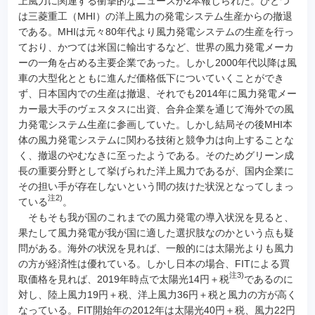
上風力に関連する衝撃的なニュースが2本報じられた。ひとつ
は三菱重工（MHI）の洋上風力の発電システム生産からの撤退
である。MHIは元々80年代より風力発電システムの生産を行っ
ており、かつては米国に輸出するなど、世界の風力発電メーカ
ーの一角を占める主要企業であった。しかし2000年代以降は風
車の大型化とともに進んだ価格低下についていくことができ
ず、日本国内での生産は撤退、それでも2014年に風力発電メー
カー最大手のヴェスタスに出資、合弁企業を通じて海外での風
力発電システム生産に参画していた。しかし結局その後MHI本
体の風力発電システムに関わる技術と競争力は向上することな
く、撤退のやむなきに至ったようである。そのためグリーン成
長の重要分野として挙げられた洋上風力であるが、国内企業に
その担い手が存在しないという間の抜けた状況となってしまっ
注2)
ている
。
そもそも我が国のこれまでの風力発電の導入状況を見ると、
果たして風力発電が我が国に適した選択肢なのかという点も疑
問がある。海外の状況を見れば、一般的には太陽光よりも風力
の方が経済性は優れている。しかし日本の場合、FITによる買
注3)
取価格を見れば、2019年時点で太陽光14円＋税
であるのに
対し、陸上風力19円＋税、洋上風力36円＋税と風力の方が高く
なっている。FIT開始年の2012年は太陽光40円＋税、風力22円