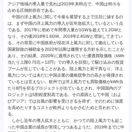
アジア地域の導入量で見れば2019年末時点で、中国は95％を
占める圧倒的存在である。
中国の洋上風力に関して今後を展望する上で注目に値するの
は、まず中国の洋上風力の導入が近年急拡大しているという点
である。2017年に初めて年間導入量が1GWを超えて1.2GWと
なり、その後2018年1.6GW、2019年2.4GWと増加してきてい
る。その背景に中国政府が現在洋上風力に対して拠出している
国家財政の補助金を2022年以降は撤廃する方針を示したことが
あり、その結果、2020年に適用されていた優遇買取価格（kWh
当たり上限0.75元＝12円）での導入を目指して駆け込みの投資
ブームが生じていることがある。陸上風力と若干異なり、洋上
風力については未だに中国企業の価格競争力の高さが発揮され
ているとは言えない。欧州では洋上風力でも買取価格がkWh当
たり8円を切るプロジェクトが出ているとされ、中国国内のプ
ロジェクトは5割程度割高である。その原因として中国（およ
びアジア）では台風の影響を受けざるを得ず、そのために強度
を高めたりするコストが欧州よりもかさむためと言われてい
る。
しかし近年の導入拡大とともに、かつての陸上風力でも起こ
った中国企業の成長が実現しつつあるようだ。2019年までに中