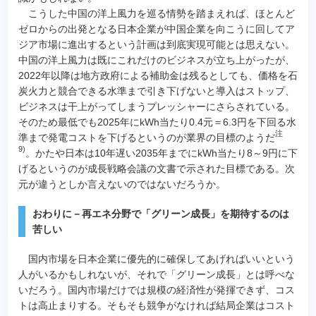
こうした中国の洋上風力を巡る情勢を踏まえれば、ほとんど
ゼロからの出発となる日本企業が中国企業を向こうに回してア
ジア市場に進出するという計画は到底実現可能とは思えない。
中国の洋上風力は既にこれだけのビジネスが立ち上がったが、
2022年以降は地方政府による補助金は残るとしても、価格を石
炭火力と競合できる水準まで引き下げないと導入はストップ、
ビジネスは干上がってしまうプレッシャーにさらされている。
そのため最低でも2025年にkWh当たり0.4元＝6.3円を下回る水
注
準まで発電コストを下げるというのが業界の目標のようだ
9)
。かたや日本は10年遅い2035年までにkWh当たり8～9円に下
げるというのが成長戦略会議の文書で示された目標である。次
元が違うとしか言えないのではないだろうか。
おわりに－再エネ分野で「グリーン成長」を期待するのは
苦しい
国内市場を日本企業に優先的に確保してあげればいいという
人がいるかもしれないが、それで「グリーン成長」とは呼べな
いだろう。国内市場だけでは規模の経済性が発揮できず、コス
トは高止まりする。そもそも競争がなければ結局企業はコスト