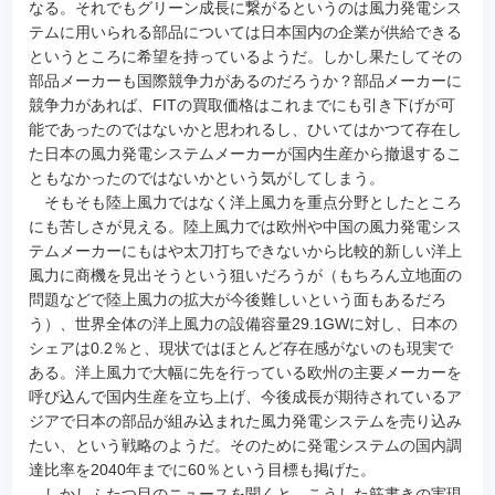
なる。それでもグリーン成長に繋がるというのは風力発電シス
テムに用いられる部品については日本国内の企業が供給できる
というところに希望を持っているようだ。しかし果たしてその
部品メーカーも国際競争力があるのだろうか？部品メーカーに
競争力があれば、FITの買取価格はこれまでにも引き下げが可
能であったのではないかと思われるし、ひいてはかつて存在し
た日本の風力発電システムメーカーが国内生産から撤退するこ
ともなかったのではないかという気がしてしまう。
そもそも陸上風力ではなく洋上風力を重点分野としたところ
にも苦しさが見える。陸上風力では欧州や中国の風力発電シス
テムメーカーにもはや太刀打ちできないから比較的新しい洋上
風力に商機を見出そうという狙いだろうが（もちろん立地面の
問題などで陸上風力の拡大が今後難しいという面もあるだろ
う）、世界全体の洋上風力の設備容量29.1GWに対し、日本の
シェアは0.2％と、現状ではほとんど存在感がないのも現実で
ある。洋上風力で大幅に先を行っている欧州の主要メーカーを
呼び込んで国内生産を立ち上げ、今後成長が期待されているア
ジアで日本の部品が組み込まれた風力発電システムを売り込み
たい、という戦略のようだ。そのために発電システムの国内調
達比率を2040年までに60％という目標も掲げた。
しかしふたつ目のニュースを聞くと、こうした筋書きの実現