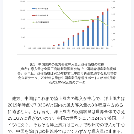
図1 中国国内の風力発電導入量と設備価格の推移
（出所）導入量は全国工商聯新能源商会編『中国新能源産業年度報
告』各年版。設備価格は2015年以前は中国可再生能源学会風能専委
会公表データ、2016年以降は中国産業信息網リポートの各年9月時
点の2.0MW設備のデータ
他方、中国はこれまで陸上風力の導入が中心で、洋上風力は
2019年時点で7.03GWと国内の風力導入量の3％程度を占める
に過ぎない。とは言え、洋上風力の設備容量は世界全体でさえ
29.1GWに過ぎないので、中国の世界シェアは24％で英国、ド
イツに次ぐ。そもそも洋上風力はこれまで欧州での導入が中心
で、中国を除けば欧州以外ではごくわずかな導入量に止まる。