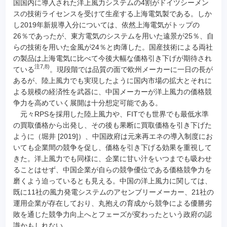
国国内に導入された洋上風力システムの4割がドイツシーメン
スの技術ライセンスを受けて生産する上海電気製である。しか
し2019年新規導入分については、依然上海電気がトップの
26％であったが、東方電気のシステムを用いた遠景が25％、自
らの技術を用いた金風が24％と肉薄した。国産技術による両社
の製品は上海電気に比べて今後大幅な価格引き下げが期待され
注7,8)
ている
。現段階では品質の面で欧州メーカーに一日の長が
あるが、陸上風力でも実現したように国内市場の拡大とそれに
よる規模の経済性を武器に、中国メーカーが洋上風力の価格競
争力を高めていく展開は十分想定可能である。
元々RPSを採用した陸上風力や、FITでも世界でも最低水準
の買取価格から出発し、その後も果断に買取価格を引き下げた
ように（堀井 [2019]）、中国政府は元来再エネの導入制度にお
いても企業間の競争を促し、価格を引き下げる効果を重視して
きた。洋上風力でも同様に、企業に甘い汁をいつまでも吸わせ
ることはせず、中国企業が自らの競争優位である価格競争力を
磨くよう迫っているとも見える。中国の洋上風力に関しては、
既に11社の風力発電システムのアセンブリーメーカー、21社の
運用企業が存在しており、丸抱えの育成から競争による優勝劣
敗を通じた競争力向上へとフェーズが変わったという政府の認
識かもしれない。