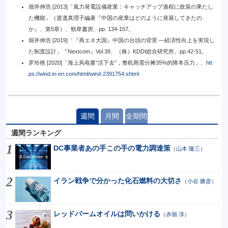
堀井伸浩 [2013]「風力発電設備産業：キャッチアップ過程に政策の果たし
た機能」（渡邉真理子編著『中国の産業はどのように発展してきたの
か』、第5章）、勁草書房、pp. 134-157。
堀井伸浩 [2019]「『再エネ大国』中国の台頭の背景 ―経済性向上を実現し
た制度設計」『Nextcom』Vol.38、（株）KDDI総合研究所、pp.42-51。
罗玲艳 [2020]「海上风电要“活下去”，整机商需分摊35%的降本压力」、
htt
ps://wind.in-en.com/html/wind-2391754.shtml
週間
月間
全期間
週間ランキング
DC事業者あの手この手の電力調達策
（
山本 隆三
）
イラン戦争で分かった化石燃料の大切さ
（
小谷 勝彦
）
レッドパームオイルは問いかける
（
赤嶺 淳
）