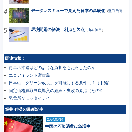
データレスキューで見えた日本の温暖化
（
堅田 元喜
）
環境問題の解決 利点と欠点
（
山本 隆三
）
関連情報：
再エネ推進はどのような負担をもたらしたのか
エコアイランド宮古島
日本の「グリーン成長」を可能にする条件は？（中編）
固定価格買取制度導入の経緯・失敗の原点（その2）
発電所がモッタイナイ
堀井 伸浩の最新記事
2024/06/10
中国の石炭消費は急増中