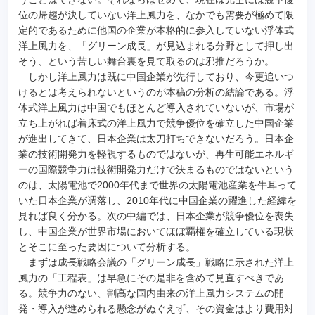
位の帰趨が決していない洋上風力を、なかでも需要が極めて限
定的であるために他国の企業が本格的に参入していない浮体式
洋上風力を、「グリーン成長」が見込まれる分野として押し出
そう、という苦しい舞台裏を見て取るのは邪推だろうか。
しかし洋上風力は既に中国企業が先行しており、今更追いつ
けるとは考えられないというのが本稿の分析の結論である。浮
体式洋上風力は中国でもほとんど導入されていないが、市場が
立ち上がれば着床式の洋上風力で競争優位を確立した中国企業
が進出してきて、日本企業は太刀打ちできないだろう。日本企
業の技術開発力を軽視するものではないが、再生可能エネルギ
ーの国際競争力は技術開発力だけで決まるものではないという
のは、太陽電池で2000年代まで世界の太陽電池産業を牛耳って
いた日本企業が凋落し、2010年代に中国企業の躍進した経緯を
見れば良く分かる。次の中編では、日本企業が競争優位を喪失
し、中国企業が世界市場においてほぼ覇権を確立している現状
とそこに至った要因について分析する。
まずは成長戦略会議の「グリーン成長」戦略に示された洋上
風力の「工程表」は早急にその是非を含めて見直すべきであ
る。競争力のない、割高な国内由来の洋上風力システムの開
発・導入が進められる懸念がぬぐえず、その資金はより費用対