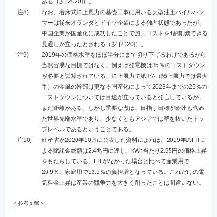
ある（罗 [2020]）。
注8)
なお、着床式洋上風力の基礎工事に用いる大型油圧パイルハン
マーは従来オランダとドイツ企業による独占状態であったが、
中国企業が国産化に成功したことで施工コストを4割削減できる
見通しが立ったとされる（罗 [2020]）。
注9)
2019年の価格水準をほぼ半分にまで切り下げるわけであるから
当然容易な目標ではなく、例えば発電機は35％のコストダウン
が必要と試算されている。洋上風力で第3位（陸上風力では最大
手）の金風の幹部は更なる国産化によって2023年までの25％の
コストダウンについては目途が立っていると発言しているが、
まだ距離がある。しかし重要な点は、目指す目標が欧州も含め
た世界先端水準であり、少なくともアジアでは群を抜いたトッ
プレベルであるということである。
注10)
経産省が2020年10月に公表した資料によれば、2019年のFITに
よる賦課金総額は2.4兆円に達し、kWh当たり2.95円の価格上昇
をもたらしている。FITがなかった場合と比べて産業用で
20.9％、家庭用で13.5％の負担増となっている。これだけの電
気料金上昇は産業の競争力を大きく削ったことは間違いない。
＜参考文献＞