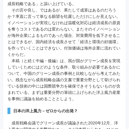
成長戦略である」と謳い上げている。
その言や良し、ではあるが、果たして成算はあるのだろう
か？率直に言って単なる願望を吐露しただけにしか見えない。
イノベーションが実現しなければ温暖化対応は経済成長の原資
を奪うコストであるのは変わらない。またそのイノベーション
が海外企業によるものであった場合、対策費用を低下させるこ
とはできるが、国内経済を成長させて「経済と環境の好循環」
を作っていくことはできない。付加価値は海外企業に流れてい
くからだ。
本稿（と続く中編・後編）は、我が国がグリーン成長を実現
していくためにはどのような条件、取り組みが必要であるかに
ついて、中国のグリーン成長の事例と比較しながら考えてみた
い。残念ながら成長戦略会議の文書で重要分野として挙げられ
ている技術の中には国際競争力を確保できそうもないものが含
まれている。まずは重要分野の筆頭に上げられた洋上風力産業
を事例に議論を始めることとしよう。
日本の洋上風力－ゼロからの出発？
成長戦略会議でグリーン成長が議論された2020年12月、洋