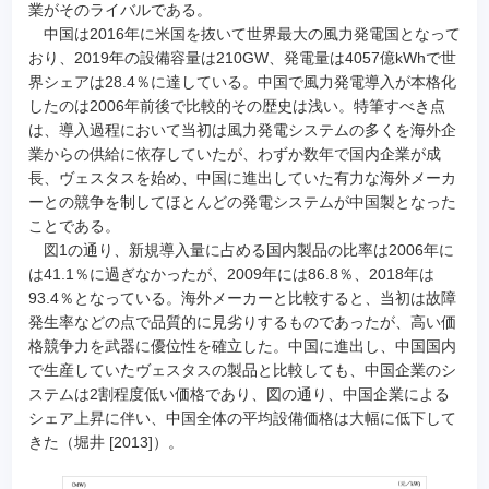
業がそのライバルである。
中国は2016年に米国を抜いて世界最大の風力発電国となって
おり、2019年の設備容量は210GW、発電量は4057億kWhで世
界シェアは28.4％に達している。中国で風力発電導入が本格化
したのは2006年前後で比較的その歴史は浅い。特筆すべき点
は、導入過程において当初は風力発電システムの多くを海外企
業からの供給に依存していたが、わずか数年で国内企業が成
長、ヴェスタスを始め、中国に進出していた有力な海外メーカ
ーとの競争を制してほとんどの発電システムが中国製となった
ことである。
図1の通り、新規導入量に占める国内製品の比率は2006年に
は41.1％に過ぎなかったが、2009年には86.8％、2018年は
93.4％となっている。海外メーカーと比較すると、当初は故障
発生率などの点で品質的に見劣りするものであったが、高い価
格競争力を武器に優位性を確立した。中国に進出し、中国国内
で生産していたヴェスタスの製品と比較しても、中国企業のシ
ステムは2割程度低い価格であり、図の通り、中国企業による
シェア上昇に伴い、中国全体の平均設備価格は大幅に低下して
きた（堀井 [2013]）。