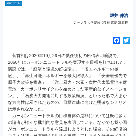
2021/01/14
堀井 伸浩
九州大学大学院経済学研究院 准教授
F
T
a
w
c
i
菅首相は2020年10月26日の就任後初の所信表明演説で、
e
t
2050年にカーボンニュートラルを実現する目標を打ち出した。
演説では、「経済と環境の好循環」、「省エネルギーの徹
b
t
底」、「再生可能エネルギーを最大限導入」、「安全最優先で
o
e
原子力政策を推進」、「洋上風力・水素・次世代太陽電池＋蓄
o
r
電池・カーボンリサイクルを始めとした革新的なイノベーショ
k
ン」、「石炭火力発電に対する政策転換」といった形で大まか
な方向性は示されたものの、目標達成に向けた明確なシナリオ
は示されなかった。
カーボンニュートラルの目標自体の是非については既に多く
の論者が様々な批判的な意見を表明している。なかでも我が国
がカーボンニュートラルを達成しようとした場合、その経済的
コストは我々日本国民の生活を破壊してしまうと懸念せざるを