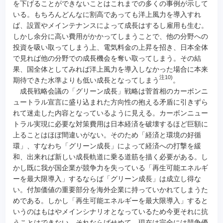
を下げることができないことはこれまでの多くの事例が示して
いる。もちろんどんなに割高であっても洋上風力を導入すれ
ば、設置やメインテナンスによって成長はするし雇用も生む。
しかし余分に高い費用がかかってしまうことで、他の分野への
投資を吸い取ってしまう上、電気料金の上昇を招き、日本全体
で見れば他の分野での成長機会を奪い取ってしまう。その結
果、国全体としてみれば洋上風力を導入しなかった場合に本来
注10)
期待できた水準よりも低い成長となってしまう
。
成長戦略会議の「グリーン成長」戦略は菅首相のカーボンニ
ュートラル宣言に盛り込まれた方向性の抱える矛盾に引きずら
れて迷走した内容となっているように見える。カーボンニュー
トラル実現に必要な対策費用は日本経済を破壊するほど巨額に
上ることはほぼ間違いがない。そのため「経済と環境の好循
環」、すなわち「グリーン成長」によって経済への打撃を緩
和、出来れば新しい成長軌道に乗る道筋を描く必要がある。し
かし既に我が国企業が競争力を失っている「再生可能エネルギ
ーを最大限導入」するならば「グリーン成長」は成立し得な
い。付加価値の重要部分を海外企業に持っていかれてしまうた
めである。しかし「再生可能エネルギーを最大限導入」すると
いうのはもはやメインシナリオとなっているため今更それに抗
うことはできない。それならばせめて、現在は完全には競争優