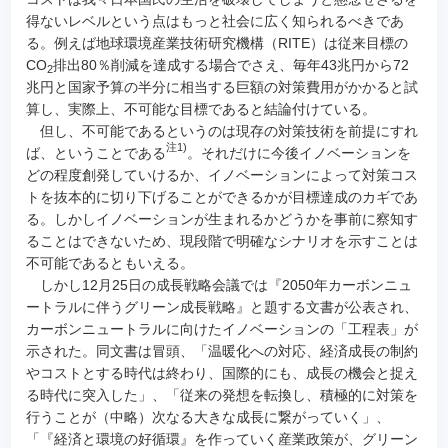
得ないレベルという点はもっと社会に広く知られるべきであ
る。例えば地球環境産業技術研究機構（RITE）は従来目標の
CO
排出80％削減を達成する場合でさえ、毎年43兆円から72
2
兆円と国家予算の半分に相当する巨額の対策費用がかかると試
算し、実際上、不可能な目標であると結論付けている。
但し、不可能であるというのは現存の対策技術を前提にすれ
注1)
ば、ということである
。それだけに今後イノベーションを
どの程度創発していけるか、イノベーションによって対策コス
トを抜本的に切り下げることができるかが目標達成のカギであ
る。しかしイノベーションが生まれるかどうかを事前に察知す
ることはできないため、現段階で明確なシナリオを示すことは
不可能であるともいえる。
しかし12月25日の成長戦略会議では『2050年カーボンニュ
ートラルに伴うグリーン成長戦略』と題する文書が公表され、
カーボンニュートラルに向けたイノベーションの「工程表」が
示された。同文書は冒頭、「温暖化への対応、経済成長の制約
やコストとする時代は終わり、国際的にも、成長の機会と捉え
る時代に突入した」、「従来の発想を転換し、積極的に対策を
行うことが（中略）次なる大きな成長に繋がっていく」、
「『経済と環境の好循環』を作っていく産業政策が、グリーン