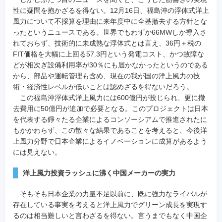
性に疑問を抱かざるを得ない。12月16日、福島沖の浮体式洋上
風力について不採算を理由に来年度中に全基撤去する方針とな
ったというニュースである。世界でもわずか66MWしか導入さ
れておらず、技術的に未成熟な浮体式とは言え、36円＋税の
FIT価格を大幅に上回る57.3円という発電コスト、かつ故障な
どが相次ぎ設備利用率が30％にも届かなかったというのである
から、部品や運転管理も含め、現在の我が国の洋上風力の技
術・経済性レベルが低いことは認めざるを得ないだろう。
この福島沖浮体式洋上風力には600億円が投じられ、更に撤
去費用に50億円が追加で必要となる。このプロジェクトは日本
を代表する錚々たる企業によるコンソーシアムで推進されたに
もかかわらず、この散々な結果であることを考えると、今後洋
上風力分野で日本企業によるイノベーションに成算があるよう
には見えない。
洋上風力投資ラッシュに沸く中国メーカーの実力
そもそも日本企業の力量不足以前に、既に強力なライバルが
存在している事実を考えると洋上風力でグリーン成長を実現す
るのは相当難しいと言わざるを得ない。言うまでもなく中国企