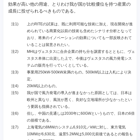
効果が高い他の用途、とりわけ我が国が比較優位を持つ産業の
成長に投ぜられるべきものである。
注1)
上のRITEの試算は、既に利用可能な技術に加え、現在開発が進
められている商業化以前の技術も含めたシナリオ分析となって
おり、将来のイノベーションの効果についても一部反映されて
いることは留意されたい。
注2)
MHIはヴェスタスに合弁企業の持ち分を譲渡するとともに、ヴェ
スタス本体に出資した上で、今後はヴェスタスの風力発電シス
テムの販売を行っていくとしている。
注3)
事業用250kW-500kW未満のもの。500kW以上は入札により決
定。
注4)
20kW以上のもの。
注5)
我が国で風力発電の導入が進まなかった原因としては、日本は
欧州と異なり、風況が悪く、良好な立地場所が少なかったとい
う要因も指摘されている。
注6)
但し、中国の見通しは2030年に60GWというもので、日本の6倍
の規模である。
注7)
上海電気の8MWのシステム6,910元／kWに対し、東方電気
10MWが6,630元、遠景5.2MWは5,000元前後であるとの報告も