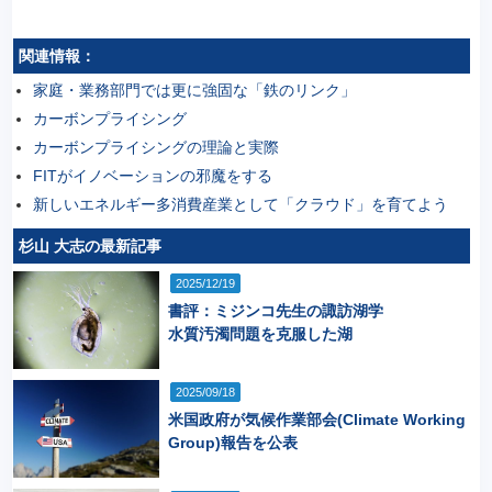
関連情報：
家庭・業務部門では更に強固な「鉄のリンク」
カーボンプライシング
カーボンプライシングの理論と実際
FITがイノベーションの邪魔をする
新しいエネルギー多消費産業として「クラウド」を育てよう
杉山 大志の最新記事
2025/12/19
書評：ミジンコ先生の諏訪湖学
水質汚濁問題を克服した湖
2025/09/18
米国政府が気候作業部会(Climate Working
Group)報告を公表