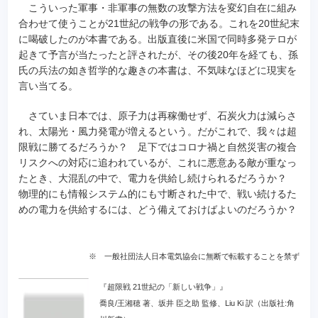
こういった軍事・非軍事の無数の攻撃方法を変幻自在に組み
合わせて使うことが21世紀の戦争の形である。これを20世紀末
に喝破したのが本書である。出版直後に米国で同時多発テロが
起きて予言が当たったと評されたが、その後20年を経ても、孫
氏の兵法の如き哲学的な趣きの本書は、不気味なほどに現実を
言い当てる。
さていま日本では、原子力は再稼働せず、石炭火力は減らさ
れ、太陽光・風力発電が増えるという。だがこれで、我々は超
限戦に勝てるだろうか？ 足下ではコロナ禍と自然災害の複合
リスクへの対応に追われているが、これに悪意ある敵が重なっ
たとき、大混乱の中で、電力を供給し続けられるだろうか？
物理的にも情報システム的にも寸断された中で、戦い続けるた
めの電力を供給するには、どう備えておけばよいのだろうか？
※ 一般社団法人日本電気協会に無断で転載することを禁ず
『超限戦 21世紀の「新しい戦争」』
喬良/王湘穂 著、坂井 臣之助 監修、Liu Ki 訳（出版社:角