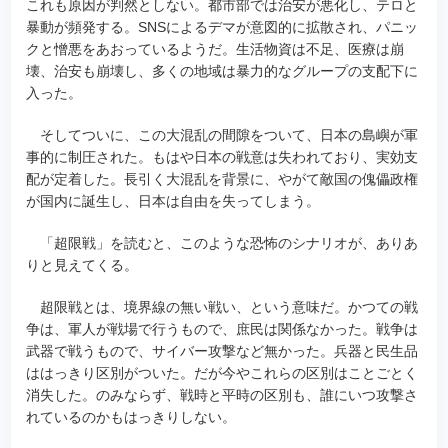
これも原因が判然としない。都市部では治安が悪化し、テロと
暴動が頻発する。SNSによるデマが意図的に拡散され、パニッ
クと憎悪をあおっているようだ。生活物資は不足、医療は崩
壊、治安も崩壊し、多くの地域は暴力的なグループの支配下に
入った。
そしてついに、この大混乱の間隙をついて、日本の島嶼が軍
事的に制圧された。もはや日本の戦意は失われており、実効支
配が定着した。長引く大混乱を背景に、やがて敵国の傀儡政権
が国内に誕生し、日本は自由を失ってしまう。
「超限戦」を読むと、このような恐怖のシナリオが、ありあ
りと見えてくる。
超限戦とは、境界線の無い戦い、という意味だ。かつての戦
争は、軍人が戦場で行うもので、庶民は関係なかった。戦争は
武器で戦うもので、サイバー攻撃など無かった。兵器と民生品
ははっきり区別がついた。だが今やこれらの区別はことごとく
消失した。のみならず、戦時と平時の区別も、誰にいつ攻撃さ
れているのかもはっきりしない。