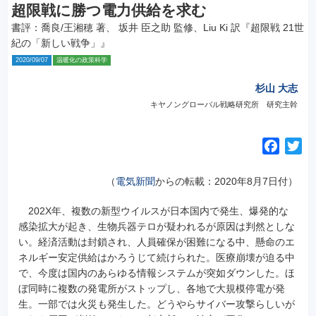
超限戦に勝つ電力供給を求む
書評：喬良/王湘穂 著、 坂井 臣之助 監修、Liu Ki 訳『超限戦 21世
紀の「新しい戦争」』
2020/09/07
温暖化の政策科学
杉山 大志
キヤノングローバル戦略研究所 研究主幹
F
T
a
w
c
i
（
電気新聞
からの転載：2020年8月7日付）
e
t
202X年、複数の新型ウイルスが日本国内で発生、爆発的な
b
t
感染拡大が起き、生物兵器テロが疑われるが原因は判然としな
o
e
い。
経済活動は封鎖され、人員確保が困難になる中、懸命のエ
o
r
ネルギー安定供給はかろうじて続けられた。医療崩壊が迫る中
k
で、今度は国内のあらゆる情報システムが突如ダウンした。ほ
ぼ同時に複数の発電所がストップし、各地で大規模停電が発
生。一部では火災も発生した。どうやらサイバー攻撃らしいが