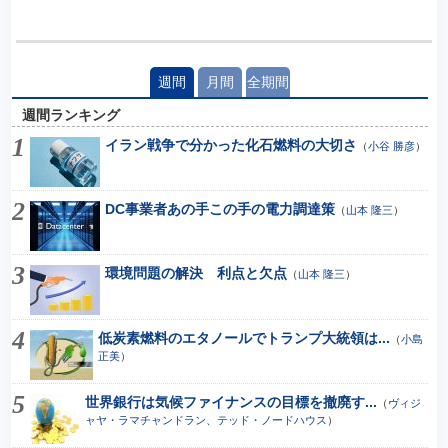
週間
月間
全期間
週間ランキング
イラン戦争で分かった化石燃料の大切さ
（
小谷 勝彦
）
DC事業者あの手この手の電力調達策
（
山本 隆三
）
環境問題の解決 利点と欠点
（
山本 隆三
）
低炭素燃料のエタノールでトランプ大統領は...
（
小島
正美
）
世界銀行は気候ファイナンスの目標を撤廃す...
（
ヴィジ
ャヤ・ラマチャンドラン、テッド・ノードハウス
）