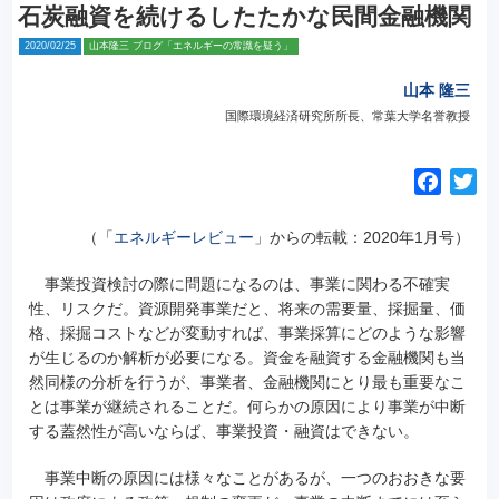
石炭融資を続けるしたたかな民間金融機関
2020/02/25
山本隆三 ブログ「エネルギーの常識を疑う」
山本 隆三
国際環境経済研究所所長、常葉大学名誉教授
F
T
a
w
c
i
（「
エネルギーレビュー
」からの転載：2020年1月号）
e
t
事業投資検討の際に問題になるのは、事業に関わる不確実
b
t
性、リスクだ。
資源開発事業だと、将来の需要量、採掘量、価
o
e
格、採掘コストなどが変動すれば、事業採算にどのような影響
o
r
が生じるのか解析が必要になる。資金を融資する金融機関も当
k
然同様の分析を行うが、事業者、金融機関にとり最も重要なこ
とは事業が継続されることだ。何らかの原因により事業が中断
する蓋然性が高いならば、事業投資・融資はできない。
事業中断の原因には様々なことがあるが、一つのおおきな要