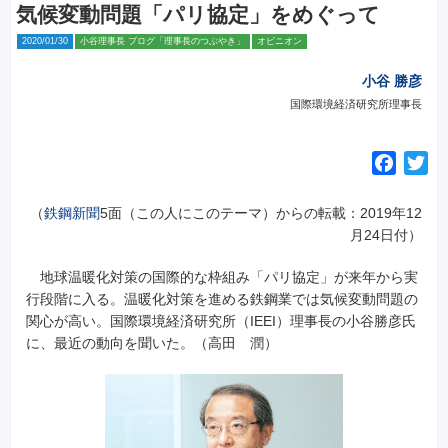
気候変動問題「パリ協定」をめぐって
2020/01/30
小谷理事長 ブログ「理事長のつぶやき」
オピニオン
小谷 勝彦
国際環境経済研究所理事長
F
T
a
w
c
i
（
鉄鋼新聞
5面（この人にこのテーマ）からの転載：2019年12
e
t
月24日付）
b
t
地球温暖化対策の国際的な枠組み「パリ協定」が来年から実
o
e
行段階に入る。
温暖化対策を進める鉄鋼業では気候変動問題の
o
r
関心が高い。国際環境経済研究所（IEEI）理事長の小谷勝彦氏
k
に、最近の動向を聞いた。（高田 潤）