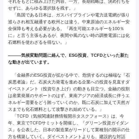
それをもとに積み上げた内容。一方、長期戦略は、決め打ちを
せずに、あらゆる選択肢を残す。」
「島国である日本は、ガスパイプラインや電力送電網が張り
巡らされ相互融通する欧州とは違う。中東原油のエネルギー安
全保障も考える必要がある。『再生可能エネルギーを100％
に』と言う主張もあるが、夜間や風のない時の調整電源には化
石燃料を使わざるを得ない。」
―――気候変動問題に絡んで、ESG投資、TCFDといった新た
な動きが出ています。
「金融界のESG投資が拡がる中で、危惧するのは極端な『石
炭悪者論』だ。石炭火力発電を進める企業への投資を見直すダ
イベストメント（投資引き上げ）の動きも目立つ。金融の役割
は産業発展のサポートのはず。東南アジアの経済成長に伴うエ
ネルギー需要をどう賄っていくのか。既に石炭に加えて天然ガ
スまでも化石燃料として攻撃され始めている。」
「TCFD（気候関連財務情報開示タスクフォース）は、今
年、東京でTCFDサミットを開催し、『グリーン投資ガイダン
ス』を公表した。日本の製造業がリードして業種別の開示の仕
方を構築していく。ダイベストメントよりも、建設的な対話