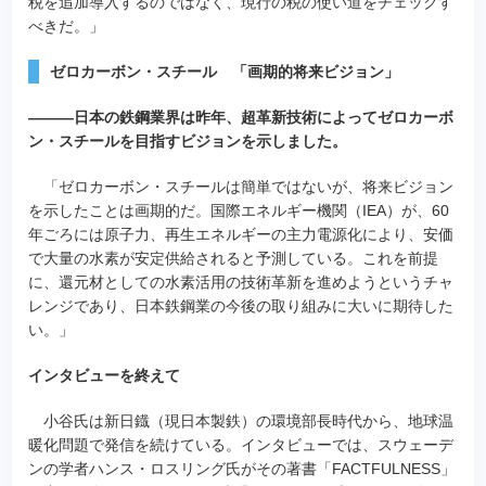
税を追加導入するのではなく、現行の税の使い道をチェックす
べきだ。」
ゼロカーボン・スチール 「画期的将来ビジョン」
―――日本の鉄鋼業界は昨年、超革新技術によってゼロカーボ
ン・スチールを目指すビジョンを示しました。
「ゼロカーボン・スチールは簡単ではないが、将来ビジョン
を示したことは画期的だ。国際エネルギー機関（IEA）が、60
年ごろには原子力、再生エネルギーの主力電源化により、安価
で大量の水素が安定供給されると予測している。これを前提
に、還元材としての水素活用の技術革新を進めようというチャ
レンジであり、日本鉄鋼業の今後の取り組みに大いに期待した
い。」
インタビューを終えて
小谷氏は新日鐡（現日本製鉄）の環境部長時代から、地球温
暖化問題で発信を続けている。インタビューでは、スウェーデ
ンの学者ハンス・ロスリング氏がその著書「FACTFULNESS」