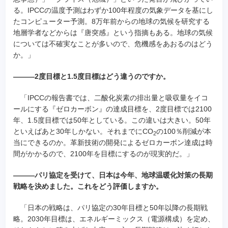
る。IPCCの温度予測はわずか100年程度の気象データを基にし
たコンピューター予測。8万年前からの地球の気候を研究する
地層学者などからは『唐突感』という指摘もある。地球の気候
については不確実なことが多いので、危機感をあおるのはどう
か。」
―――2度目標と1.5度目標はどう違うのですか。
「IPCCの報告書では、二酸化炭素の排出量と吸収量をイコ
ールにする『ゼロカーボン』の達成目標を、2度目標では2100
年、1.5度目標では50年としている。この違いは大きい。50年
といえばあと30年しかない。それまでにCO
の100％削減が本
2
当にできるのか。革新技術の開発によるゼロカーボン達成は時
間がかかるので、2100年を目標にするのが現実的だ。」
―――パリ協定を受けて、日本は今年、地球温暖化対策の長期
戦略を決めました。これをどう評価しますか。
「日本の戦略は、パリ協定の30年目標と50年以降の長期戦
略。2030年目標は、エネルギーミックス（電源構成）を定め、