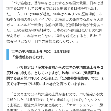
「パリ協定は、基準年をどこにするか各国の裁量。日本は基
準年を13年として30年までに26％削減する目標を打ち出し
た。一方、EUは90年が起点。90年はベルリンの壁崩壊前。非
効率な設備の多い東ドイツや、北海油田の発見で石炭から天然
ガスにエネルギー転換する前の英国などは削減余地が十分あっ
た。EUの目標が40％削減で、日本の26％削減は低いとの批判
があるが、これは当たらない。13年を起点とすると、EUの目
標も24％となり、日本の目標と変わらない。」
世界の平均気温上昇IPCC「1.5度目標」
「危機感あおるだけ」
―――パリ協定は『産業革命前からの世界の平均気温上昇を２
度以内に抑える』としていますが、昨年、IPCC（気候変動に
関する政府間パネル）が公表した『1.5度特別報告書』では、2
度では不十分で1.5度にすべきだと言っていますね。
「このままでは平均気温の上昇が進むので、パリ協定が努力
目標とした『1.5度目標』を早く達成しなければならないとい
う主張だ。最近の異常気象と絡めて、「エマージェンシー（緊
急事態）」「クライス（危機）」といった発言が飛びかってい