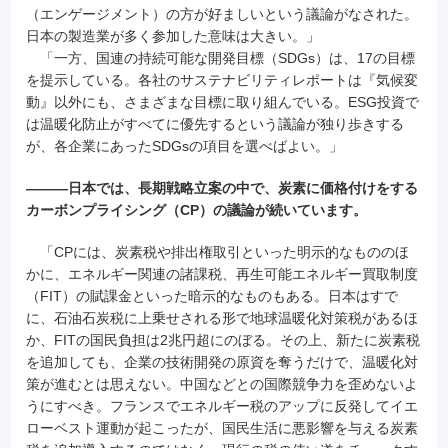
（エンゲージメント）の方が好ましいという議論がなされた。
日本の製造業が多く参加した意味は大きい。」
「一方、国連の持続可能な開発目標（SDGs）は、17の目標
を提示している。各社のサステナビリティレポートは『気候変
動』以外にも、さまざまな目標に取り組んでいる。ESG投資で
は温暖化防止がすべてに優先するという議論が独り歩きする
が、各企業にあったSDGsの項目を選べばよい。」
―――日本では、長期戦略立案の中で、炭素に価格付けをする
カーボンプライシング（CP）の議論が続いています。
「CPには、炭素税や排出権取引といった明示的なもののほ
かに、エネルギー関連の諸課税、再生可能エネルギー買取制度
（FIT）の賦課金といった暗示的なものもある。日本はすで
に、石油石炭税に上乗せされる形で地球温暖化対策税があるほ
か、FITの国民負担は2兆円超にのぼる。その上、新たに炭素税
を追加しても、企業の技術開発の原資を奪うだけで、温暖化対
策が進むとは思えない。中国などとの国際競争力を歪めないよ
うにすべき。フランスでエネルギー税のアップに反発してイエ
ローベスト運動が起こったが、国民生活に悪影響を与える炭素