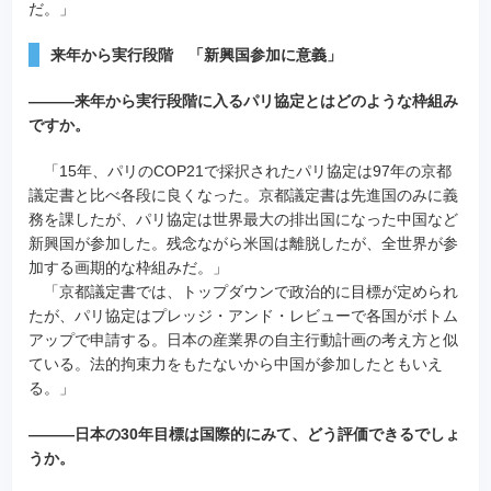
だ。」
来年から実行段階 「新興国参加に意義」
―――来年から実行段階に入るパリ協定とはどのような枠組み
ですか。
「15年、パリのCOP21で採択されたパリ協定は97年の京都
議定書と比べ各段に良くなった。京都議定書は先進国のみに義
務を課したが、パリ協定は世界最大の排出国になった中国など
新興国が参加した。残念ながら米国は離脱したが、全世界が参
加する画期的な枠組みだ。」
「京都議定書では、トップダウンで政治的に目標が定められ
たが、パリ協定はプレッジ・アンド・レビューで各国がボトム
アップで申請する。日本の産業界の自主行動計画の考え方と似
ている。法的拘束力をもたないから中国が参加したともいえ
る。」
―――日本の30年目標は国際的にみて、どう評価できるでしょ
うか。