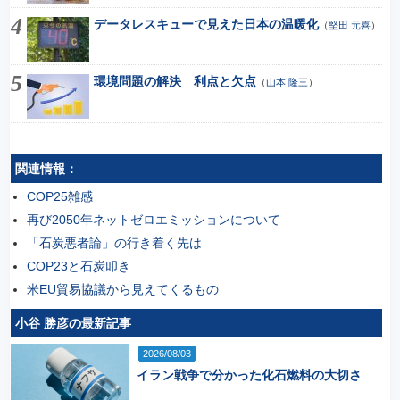
データレスキューで見えた日本の温暖化
（
堅田 元喜
）
環境問題の解決 利点と欠点
（
山本 隆三
）
関連情報：
COP25雑感
再び2050年ネットゼロエミッションについて
「石炭悪者論」の行き着く先は
COP23と石炭叩き
米EU貿易協議から見えてくるもの
小谷 勝彦の最新記事
2026/08/03
イラン戦争で分かった化石燃料の大切さ