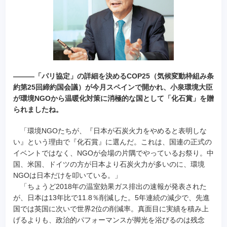
―――「パリ協定」の詳細を決めるCOP25（気候変動枠組み条
約第25回締約国会議）が今月スペインで開かれ、小泉環境大臣
が環境NGOから温暖化対策に消極的な国として「化石賞」を贈
られましたね。
「環境NGOたちが、『日本が石炭火力をやめると表明しな
い』という理由で『化石賞』に選んだ。これは、国連の正式の
イベントではなく、NGOが会場の片隅でやっているお祭り。中
国、米国、ドイツの方が日本より石炭火力が多いのに、環境
NGOは日本だけを叩いている。」
「ちょうど2018年の温室効果ガス排出の速報が発表された
が、日本は13年比で11.8％削減した。5年連続の減少で、先進
国では英国に次いで世界2位の削減率。真面目に実績を積み上
げるよりも、政治的パフォーマンスが脚光を浴びるのは残念