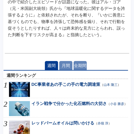
の中で紹介したエピソードが話題になった。彼はアル・ゴア
（元・米国副大統領）氏から『地球温暖化に関するデータを誇
張するように』と依頼されたが、それを断り、『いかに善意に
基づくものでも、物事を誇張して恐怖感を煽り、それで行動を
促そうとしたりすれば、人々は終末的な見方にとらわれ、誤っ
た判断を下すリスクが高まる』と指摘したという。
週間
月間
全期間
週間ランキング
DC事業者あの手この手の電力調達策
（
山本 隆三
）
イラン戦争で分かった化石燃料の大切さ
（
小谷 勝彦
）
レッドパームオイルは問いかける
（
赤嶺 淳
）