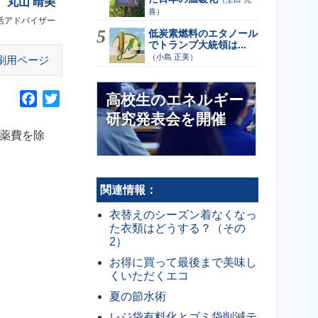
丸山 晴美
喜
）
活アドバイザー
低炭素燃料のエタノール
でトランプ大統領は...
（
小島 正美
）
刷用ページ
高校生のエネルギー
F
T
a
w
研究発表会を開催
c
i
薬費を除
e
t
b
t
o
e
関連情報：
o
r
衣替えのシーズン着なくなっ
k
た衣類はどうする？（その
2）
お得に買って最後まで美味し
くいただくエコ
夏の節水術
レジ袋有料化とゴミ袋削減テ