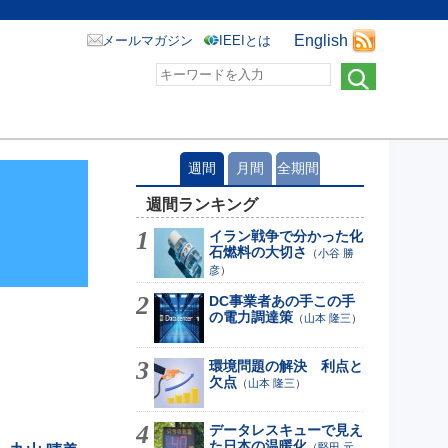
English
メールマガジン
IEEIとは
週間
月間
全期間
週間ランキング
イラン戦争で分かった化
石燃料の大切さ
（
小谷 勝
彦
）
DC事業者あの手この手
の電力調達策
（
山本 隆三
）
環境問題の解決 利点と
欠点
（
山本 隆三
）
データレスキューで見え
た日本の温暖化
（
堅田 元