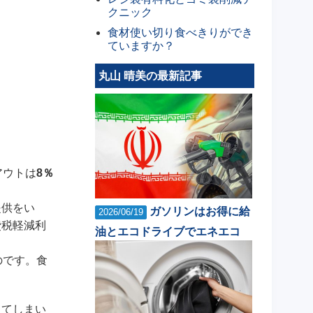
クニック
食材使い切り食べきりができ
ていますか？
丸山 晴美の最新記事
アウトは
8％
提供をい
ガソリンはお得に給
2026/06/19
費税軽減利
油とエコドライブでエネエコ
のです。食
えてしまい