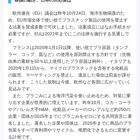
各国の動き、日本の対応策は
欧州連合（EU）議会は昨年10月24日、海洋生物保護のた
め、EU市場全体で使い捨てプラスチック製品の使用を禁止す
る法案を賛成多数で可決しました。法案成立にはなお手続きが
必要ですが、EUは2021年までにこの法律を施行する見通しで
す。
フランスは2020年1月1日以降、使い捨てプラ容器（タンブ
ラー、コップ、皿など）の使用を原則禁止する方針です（生物
由来の素材を50％以上使用したプラ容器は例外）。イタリアも
2020年1月1日から、マイクロプラスチックを含有する化粧品
の販売、マーケティングを禁止し、違反した場合は罰金が課せ
られます。こうした規制は今後、欧州など各国に広がっていく
見込みです。
また、プラごみによる海洋汚染を食い止めるため、対策に乗
り出す企業が世界的に増えています。昨年10月、コカ・コーラ
やアパレル大手H&M、化粧品メーカーのロレアルなど約250の
企業・団体が2025年までにプラごみをゼロにする共同宣言に署
名しました。署名した企業や団体は、2025年までに商品のプラ
包装をすべて再利用やリサイクル、堆肥化できるものに変更す
る計画です。