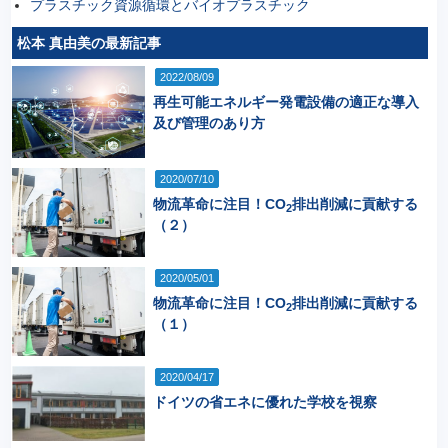
プラスチック資源循環とバイオプラスチック
松本 真由美の最新記事
2022/08/09
再生可能エネルギー発電設備の適正な導入
及び管理のあり方
2020/07/10
物流革命に注目！CO
排出削減に貢献する
2
（２）
2020/05/01
物流革命に注目！CO
排出削減に貢献する
2
（１）
2020/04/17
ドイツの省エネに優れた学校を視察