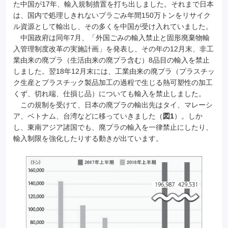
た中国が17年、輸入規制措置を打ち出しました。それまで日本
は、国内で処理しきれないプラごみ年間150万トンをリサイク
ル資源として輸出し、その多くを中国が受け入れていました。
中国政府は同年7月、「外国ごみの輸入禁止と固形廃棄物輸
入管理制度改革の実施計画」を発表し、その年の12月末、非工
業由来の廃プラ（生活由来の廃プラ含む）8品目の輸入を禁止
しました。翌18年12月末には、工業由来の廃プラ（プラスチッ
ク生産とプラスチック製品加工の過程で生じる熱可塑性の加工
くず、切れ端、仕損じ品）についても輸入を禁止しました。
この規制を受けて、日本の廃プラの輸出先はタイ、マレーシ
ア、ベトナム、台湾などに移っていきました（
図1
）。しか
し、東南アジア諸国でも、廃プラの輸入を一律禁止にしたり、
輸入制限を強化したりする動きが出ています。