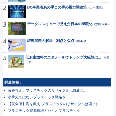
DC事業者あの手この手の電力調達策
（
山本 隆三
）
データレスキューで見えた日本の温暖化
（
堅田 元喜
）
環境問題の解決 利点と欠点
（
山本 隆三
）
低炭素燃料のエタノールでトランプ大統領は...
（
小島
正美
）
関連情報：
海を救え。プラスチックのリサイクルは廃止に。
小手先ではないプラスチック戦略を
【完全版】海を救え プラスチックのリサイクルは廃止に
プラスチック資源循環とバイオプラスチック