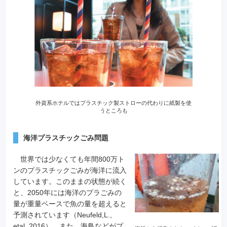
外資系ホテルではプラスチック製ストローの代わりに紙製を使
うところも
海洋プラスチックごみ問題
世界では少なくても年間800万ト
ンのプラスチックごみが海洋に流入
しています。このままの状態が続く
と、2050年には海洋のプラごみの
量が重量ベースで魚の量を超えると
予測されています（Neufeld,L.,
etal. 2016）。また、海鳥などがプ