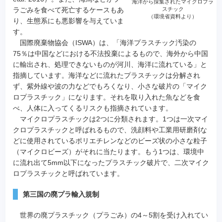
海洋から採集されたマイクロプラ
スチック
ラごみを食べて死亡するケースもあ
（環境省資料より）
り、生態系にも悪影響を与えていま
す。
国際廃棄物協会（ISWA）は、「海洋プラスチック汚染の
75％は中国などにおける不法投棄によるもので、海外から中国
に輸出され、処理できないものが河川、海洋に流れている」と
指摘しています。海洋などに流れたプラスチックは分解され
ず、紫外線や波の力などでもろくなり、小さな破片の「マイク
ロプラスチック」になります。それを取り入れた魚などを食
べ、人体に入ってくるリスクも指摘されています。
マイクロプラスチックは2つに分類されます。1つは一次マイ
クロプラスチックと呼ばれるもので、洗顔料や工業用研磨剤な
どに使用されているポリエチレンなどのビーズ状の小さな粒子
（マイクロビーズ）がそれに当たります。もう1つは、環境中
に流れ出て5mm以下になったプラスチック破片で、二次マイク
ロプラスチックと呼ばれています。
第三国の廃プラ輸入規制
世界の廃プラスチック（プラごみ）の4～5割を受け入れてい