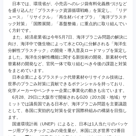
日本では、環境省が、小売店へのレジ袋有料化義務づけなど
を盛り込んだ「プラスチック資源循環戦略」を策定し、「リデ
ュース」「リサイクル」「再生材バイオプラ」「海洋プラスチ
ック対策」「国際展開」「基盤整備」に重点的に取り組んでい
く方針です。
また、経済産業省は今年5月7日、海洋プラごみ問題の解決に
向け、海洋中で微生物によって水とCO
に分解される「海洋生
2
分解性プラスチック」の開発・導入普及ロードマップを策定し
ました。海洋生分解性機能に関する新技術の開発、新素材や代
替素材の開発など、官民一体で取り組むべき今後の課題と対策
をまとめています。
日本企業によるプラスチック代替素材やリサイクル技術は、
世界のプラごみ対策に貢献できるポテンシャルを持っており、
化学メーカーやベンチャー企業に事業化の動きも出ています。
6月28、29日に大阪市で開催されるG20（20カ国・地域）サ
ミットでは議長国である日本が、海洋プラごみ問題を主要議題
として、各国に実効的な対策を促す国際枠組みの構築を目指し
ます。
国連環境計画（UNEP）によると、日本は1人当たりのパッケ
ージ用プラスチックごみの発生量が、米国に次ぎ世界で2番目