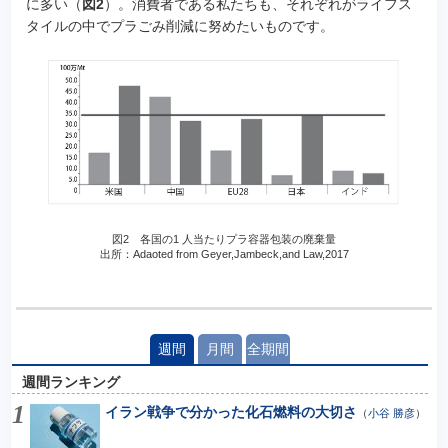
に多い（
図2
）。消費者である私たちも、それぞれがライフス
タイルの中でプラごみ削減に努めたいものです。
図2 各国の1 人当たりプラ容器包装の廃棄量
出所：Adaoted from Geyer,Jambeck,and Law,2017
週間
月間
全期間
週間ランキング
イラン戦争で分かった化石燃料の大切さ
（
小谷 勝彦
）