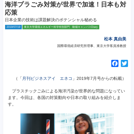
海洋プラごみ対策が世界で加速！日本も対
応策
日本企業の技術は課題解決のポテンシャル秘める
2019/07/19
東京大学環境エネルギー科学特別部門 駒場キャンパスDiary
松本 真由美
国際環境経済研究所理事、東京大学客員准教授
F
T
a
w
c
i
（「
月刊ビジネスアイ エネコ
」2019年7月号からの転載）
e
t
プラスチックごみによる海洋汚染が世界的な問題になってい
b
t
ます。今回は、各国の対策動向や日本の取り組みを紹介しま
o
e
す。
o
r
k