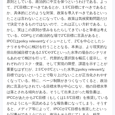
原則としている。政治的に中立を保つというわけである。よっ
て、2℃目標にすべきであるとか、1.5℃目標にすべきであると
か、具体的にどのような対策、政策を導入すべきであるといっ
たことは言わないことになっている。政策は気候変動問題だけ
で決定できるものではないので、これは正しい方針である。し
かし、実はこの原則が歪みをもたらしてきていると筆者は考え
ている。COPなどの政治的な場で2℃目標に言及があると、
IPCCはpolicy relevantなイシューとして、2℃を中心としたシ
ナリオを中心に検討を行うこととなる。本来は、より現実的な
排出削減目標である2.5℃や3℃といった水準の場合のシナリオ
もあわせて検討を行って、代替的な選択肢を幅広く提示し、そ
れぞれのリスク・便益、そして実現の障壁、課題を示すことが
重要なはずだが、2.5℃や3℃といった水準はpolicy relevantな
目標ではないということで取り上げないことが正当化されやす
くなっている。特に、ページ制限がきつくなってくると、政治
的に言及がなされている目標水準が中心になり、他の目標水準
は落とされる傾向がある。そうして出来上がった報告書は、
IPCCがあたかも2℃目標（もしくは1.5℃目標）を推奨している
かのようにも一見読めるような報告書になってしまう。そうす
ると、メディア等によって、IPCCが2℃目標を推奨したといっ
た記事がでるようになり、政治もそう信じてしまう。科学