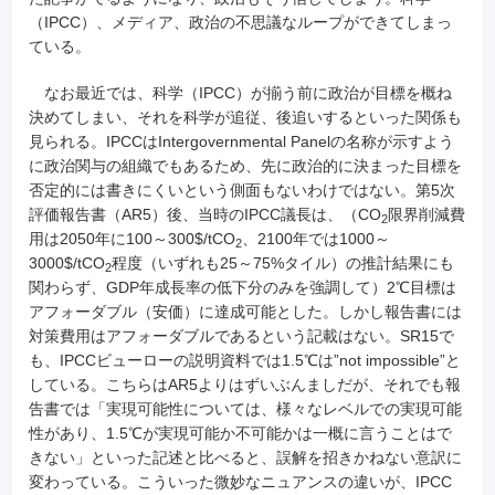
（IPCC）、メディア、政治の不思議なループができてしまっ
ている。
なお最近では、科学（IPCC）が揃う前に政治が目標を概ね
決めてしまい、それを科学が追従、後追いするといった関係も
見られる。IPCCはIntergovernmental Panelの名称が示すよう
に政治関与の組織でもあるため、先に政治的に決まった目標を
否定的には書きにくいという側面もないわけではない。第5次
評価報告書（AR5）後、当時のIPCC議長は、（CO
限界削減費
2
用は2050年に100～300$/tCO
、2100年では1000～
2
3000$/tCO
程度（いずれも25～75%タイル）の推計結果にも
2
関わらず、GDP年成長率の低下分のみを強調して）2℃目標は
アフォーダブル（安価）に達成可能とした。しかし報告書には
対策費用はアフォーダブルであるという記載はない。SR15で
も、IPCCビューローの説明資料では1.5℃は”not impossible”と
している。こちらはAR5よりはずいぶんましだが、それでも報
告書では「実現可能性については、様々なレベルでの実現可能
性があり、1.5℃が実現可能か不可能かは一概に言うことはで
きない」といった記述と比べると、誤解を招きかねない意訳に
変わっている。こういった微妙なニュアンスの違いが、IPCC