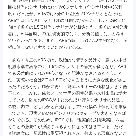
第4次評価報告書（AR4）ではシナリオとして評価された2℃
目標相当のシナリオはわずか6シナリオ（全シナリオ中3%程
度）だったが、AR5では3分の1程度が2℃シナリオとなった。
AR5では1.5℃相当シナリオの引用はなかった。しかしSR15に
向けて多くの1.5℃相当シナリオが分析された。多くのIAM分析
者は、AR4当時、2℃は現実的でなく、分析に値しないと考え
ていたからである。また、AR5当時、1.5℃は現実的でなく、分
析に値しないと考えていたからである。
恐らく今度のAR6では、政治的な情勢を受けて、厳しい排出
削減水準である2℃、1.5℃のシナリオの論文が多くなり、AR6
でも必然的にそれが中心となった記述がなされるだろう。た
だ、実際の社会は2℃や1.5℃ができるように大きな変化が起こ
ったのだろうか。確かに再生可能エネルギーの価格は大きく低
下した。しかし、依然として世界の温室効果ガス排出量は増大
している。以前のIPCCがまとめた成り行きシナリオの見通し
の範囲内で、どちらかと言えば示していた幅の上位付近を推移
している。現実とIAM分析シナリオのギャップが大きくなるば
かりである。そのため、IPCCでも「現実的な対応戦略」を描
くことの必要性が強調されるようになってはきている。ただ、
査読論文は、新規性は重要視されるが、何よりも瑕疵がないこ