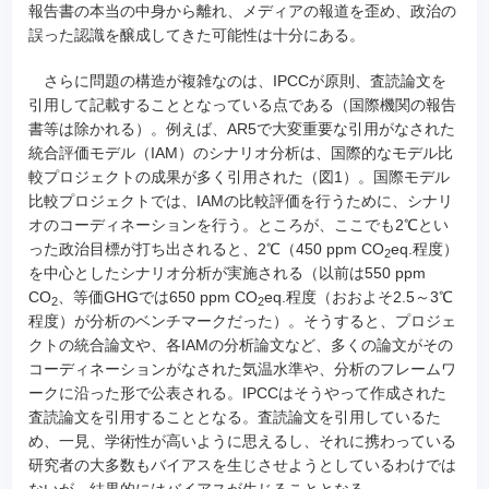
報告書の本当の中身から離れ、メディアの報道を歪め、政治の
誤った認識を醸成してきた可能性は十分にある。
さらに問題の構造が複雑なのは、IPCCが原則、査読論文を
引用して記載することとなっている点である（国際機関の報告
書等は除かれる）。例えば、AR5で大変重要な引用がなされた
統合評価モデル（IAM）のシナリオ分析は、国際的なモデル比
較プロジェクトの成果が多く引用された（図1）。国際モデル
比較プロジェクトでは、IAMの比較評価を行うために、シナリ
オのコーディネーションを行う。ところが、ここでも2℃とい
った政治目標が打ち出されると、2℃（450 ppm CO
eq.程度）
2
を中心としたシナリオ分析が実施される（以前は550 ppm
CO
、等価GHGでは650 ppm CO
eq.程度（おおよそ2.5～3℃
2
2
程度）が分析のベンチマークだった）。そうすると、プロジェ
クトの統合論文や、各IAMの分析論文など、多くの論文がその
コーディネーションがなされた気温水準や、分析のフレームワ
ークに沿った形で公表される。IPCCはそうやって作成された
査読論文を引用することとなる。査読論文を引用しているた
め、一見、学術性が高いように思えるし、それに携わっている
研究者の大多数もバイアスを生じさせようとしているわけでは
ないが、結果的にはバイアスが生じることとなる。