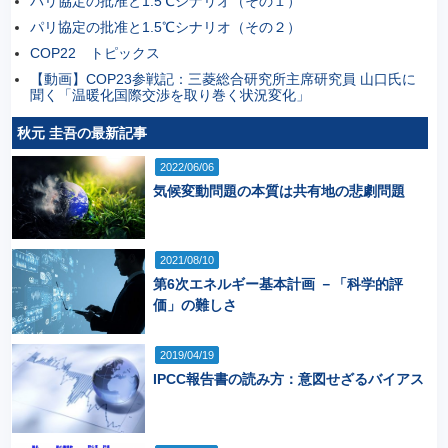
パリ協定の批准と1.5℃シナリオ（その１）
パリ協定の批准と1.5℃シナリオ（その２）
COP22 トピックス
【動画】COP23参戦記：三菱総合研究所主席研究員 山口氏に
聞く「温暖化国際交渉を取り巻く状況変化」
秋元 圭吾の最新記事
2022/06/06
気候変動問題の本質は共有地の悲劇問題
2021/08/10
第6次エネルギー基本計画 －「科学的評
価」の難しさ
2019/04/19
IPCC報告書の読み方：意図せざるバイアス