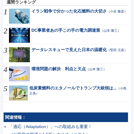
週間ランキング
イラン戦争で分かった化石燃料の大切さ
（
小谷 勝彦
）
DC事業者あの手この手の電力調達策
（
山本 隆三
）
データレスキューで見えた日本の温暖化
（
堅田 元喜
）
環境問題の解決 利点と欠点
（
山本 隆三
）
低炭素燃料のエタノールでトランプ大統領は...
（
小島
正美
）
関連情報：
「適応（Adaptation）」への取組みも重要！