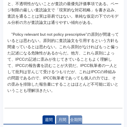
と、不透明性がないことが査読の最優先評価事項である。ペー
ジ制限の厳しい査読論文で「現実的な対応戦略」を書き込み、
査読を通ることは実は容易ではない。単純な仮定の下でのモデ
ル分析の方が査読論文は通りやすい傾向がある。
”Policy relevant but not policy prescriptive”の原則が間違って
いるとは思わない。原則的に査読論文を引用するという方針も
間違っているとは思わない。これら原則がなければもっと偏っ
た記述になる危険性があるからだ。他方、これら原則によっ
て、IPCCの記述に歪みが生じてきていることもよく理解し
て、IPCCの報告書を読むことが大切だ。IPCC執筆者の一人と
して批判は甘んじて受けるつもりだが、これはIPCCの枠組み
の問題であるので、IPCC執筆者であっても個人の力では、そ
の歪みを排除した報告書にすることはほとんど不可能に近いと
いうことも理解頂きたい。
週間
月間
全期間