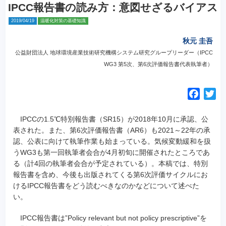
IPCC報告書の読み方：意図せざるバイアス
2019/04/19
温暖化対策の基礎知識
秋元 圭吾
公益財団法人 地球環境産業技術研究機構システム研究グループリーダー（IPCC
WG3 第5次、第6次評価報告書代表執筆者）
F
T
a
w
c
i
IPCCの1.5℃特別報告書（SR15）が2018年10月に承認、公
e
t
表された。
また、第6次評価報告書（AR6）も2021～22年の承
認、公表に向けて執筆作業も始まっている。気候変動緩和を扱
b
t
うWG3も第一回執筆者会合が4月初旬に開催されたところであ
o
e
る（計4回の執筆者会合が予定されている）。本稿では、特別
o
r
報告書を含め、今後も出版されてくる第6次評価サイクルにお
k
けるIPCC報告書をどう読むべきなのかなどについて述べた
い。
IPCC報告書は”Policy relevant but not policy prescriptive”を