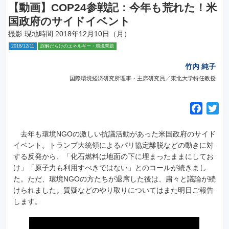
【動画】COP24参戦記：今年も荒れた！米
国政府のサイドイベント
撮影:現地時間 2018年12月10日（月）
2018/12/11
誤解だらけのエネルギー・環境問題
竹内 純子
国際環境経済研究所理事・主席研究員／東北大学特任教授
F
T
a
w
c
i
去年も環境NGOの激しい抗議活動があった米国政府のサイド
e
t
イベント。
トランプ大統領によるパリ協定離脱などの動きに対
する反発から、「化石燃料は地面の下に埋まったままにしてお
b
t
け」「原子力も利用すべきではない」とのコールが続きまし
o
e
た。ただ、環境NGOの方たちが退席した後は、粛々と議論が続
o
r
けられました。質疑などのやり取りについてはまた明日ご報告
k
します。