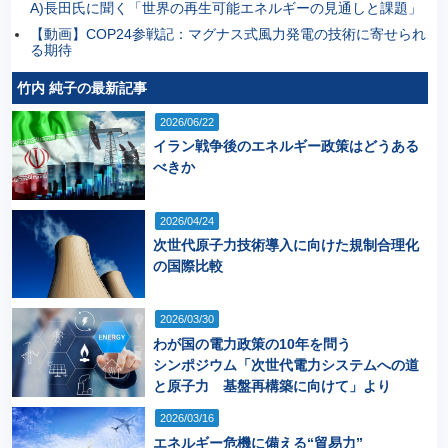
A)長田氏に聞く「世界の再生可能エネルギーの見通しと課題」
【動画】COP24参戦記：マグナス式風力発電の技術に寄せられ
る期待
竹内 純子の最新記事
2026/06/22
イラン戦争後のエネルギー政策はどうある
べきか
2026/04/24
次世代原子力技術導入に向けた規制合理化
の国際比較
2026/03/30
わが国の電力政策の10年を問う
シンポジウム「次世代電力システムへの道
と原子力 基盤再構築に向けて」より
2026/03/16
エネルギー危機に備える“貿易力”