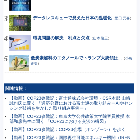
データレスキューで見えた日本の温暖化
（
堅田 元喜
）
環境問題の解決 利点と欠点
（
山本 隆三
）
低炭素燃料のエタノールでトランプ大統領は...
（
小島
正美
）
関連情報：
【動画】COP23参戦記：富士通株式会社環境・CSR本部 山崎
誠也氏に聞く 「適応分野における富士通の取り組みーAIやセン
シング技術を生かした取り組み事例ー」
【動画】COP23参戦記：東京大学公共政策大学院客員教授 本
部和彦先生に聞く 「COP23における交渉の構図」
【動画】COP23参戦記：COP23会場（ボンゾーン）を歩く
【動画】COP23参戦記：国際再生可能エネルギー機関（IREN