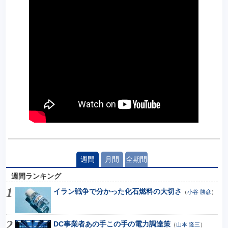
週間
月間
全期間
週間ランキング
イラン戦争で分かった化石燃料の大切さ
（
小谷 勝彦
）
DC事業者あの手この手の電力調達策
（
山本 隆三
）