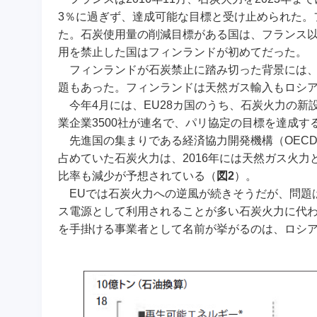
3％に過ぎず、達成可能な目標と受け止められた。
た。石炭使用量の削減目標がある国は、フランス
用を禁止した国はフィンランドが初めてだった。
フィンランドが石炭禁止に踏み切った背景には、
題もあった。フィンランドは天然ガス輸入もロシア
今年4月には、EU28カ国のうち、石炭火力の新
業企業3500社が連名で、パリ協定の目標を達成す
先進国の集まりである経済協力開発機構（OECD
占めていた石炭火力は、2016年には天然ガス火
比率も減少が予想されている（
図2
）。
EUでは石炭火力への逆風が続きそうだが、問題
ス電源として利用されることが多い石炭火力に代わ
を手掛ける事業者として名前が挙がるのは、ロシ