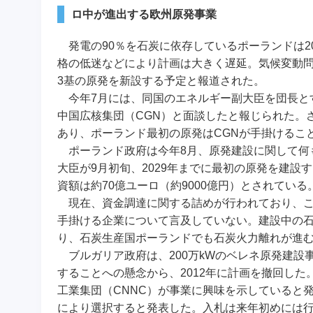
ロ中が進出する欧州原発事業
発電の90％を石炭に依存しているポーランドは2
格の低迷などにより計画は大きく遅延。気候変動問
3基の原発を新設する予定と報道された。
今年7月には、同国のエネルギー副大臣を団長と
中国広核集団（CGN）と面談したと報じられた。
あり、ポーランド最初の原発はCGNが手掛けるこ
ポーランド政府は今年8月、原発建設に関して何
大臣が9月初旬、2029年までに最初の原発を建設
資額は約70億ユーロ（約9000億円）とされている
現在、資金調達に関する詰めが行われており、こ
手掛ける企業について言及していない。建設中の
り、石炭生産国ポーランドでも石炭火力離れが進
ブルガリア政府は、200万kWのベレネ原発建設
することへの懸念から、2012年に計画を撤回した
工業集団（CNNC）が事業に興味を示していると
により選択すると発表した。入札は来年初めには