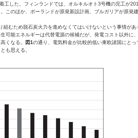
着工した。フィンランドでは、オルキルオト3号機の完工が201
る。このほか、ポーランドが原発新設計画、ブルガリアが原発
り組むため脱石炭火力を進めなくてはいけないという事情があ
再生可能エネルギーは代替電源の候補だが、発電コスト以外に
は高くなる。
図1
の通り、電気料金が比較的低い東欧諸国にとっ
ととも思える。