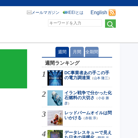
English
メールマガジン
IEEIとは
週間
月間
全期間
週間ランキング
DC事業者あの手この手
の電力調達策
（
山本 隆三
）
イラン戦争で分かった化
石燃料の大切さ
（
小谷 勝
彦
）
レッドパームオイルは問
いかける
（
赤嶺 淳
）
データレスキューで見え
た日本の温暖化
（
堅田 元