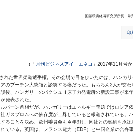
国際環境経済研究所所長、常
印
（「
月刊ビジネスアイ エネコ
」2017年11月号
された世界柔道選手権。その会場で目をひいたのは、ハンガリ
シアのプーチン大統領と談笑する姿だった。
もちろん2人が交わ
談後、ハンガリーのパクシュⅡ原子力発電所の新設工事が来年
とが発表された。
ルバーン首相だが、ハンガリーはエネルギー問題ではロシア
会社ガスプロムへの依存度が上昇していると報道されている。
することを決め、欧州委員会も今年3月、同社との契約を承認
れている。英国は、フランス電力（EDF）と中国企業の合弁