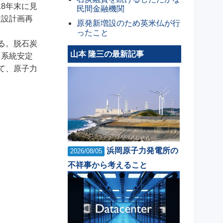
8年末に見
民間金融機関
建設計画再
原発新増設のため英米仏が行
ったこと
る。脱石炭
山本 隆三の最新記事
、系統安定
て、原子力
浜岡原子力発電所の
2026/08/05
不祥事から考えること