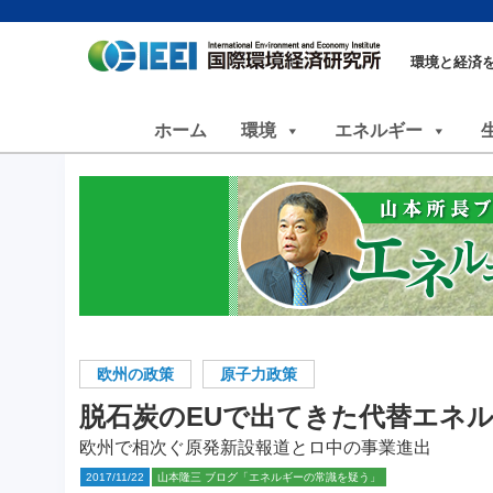
環境と経済
ホーム
環境
エネルギー
欧州の政策
原子力政策
脱石炭のEUで出てきた代替エネ
欧州で相次ぐ原発新設報道とロ中の事業進出
2017/11/22
山本隆三 ブログ「エネルギーの常識を疑う」