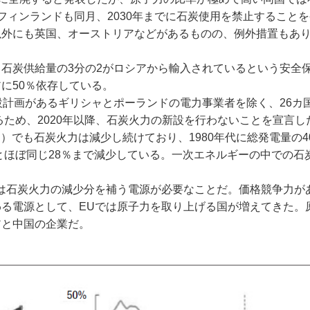
フィンランドも同月、2030年までに石炭使用を禁止すること
以外にも英国、オーストリアなどがあるものの、例外措置もあ
石炭供給量の3分の2がロシアから輸入されているという安全
に50％依存している。
設計画があるギリシャとポーランドの電力事業者を除く、26カ
るため、2020年以降、石炭火力の新設を行わないことを宣言し
）でも石炭火力は減少し続けており、1980年代に総発電量の4
力とほぼ同じ28％まで減少している。一次エネルギーの中での石
は石炭火力の減少分を補う電源が必要なことだ。価格競争力が
る電源として、EUでは原子力を取り上げる国が増えてきた。
アと中国の企業だ。