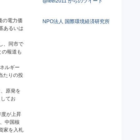
@ieei2011 からのツイート
後の電力価
NPO法人 国際環境経済研究所
基あるいは
し、同市で
との報道も
ネルギー
当たりの投
は、原発を
としてお
存度が上昇
に、中国核
資家を入札