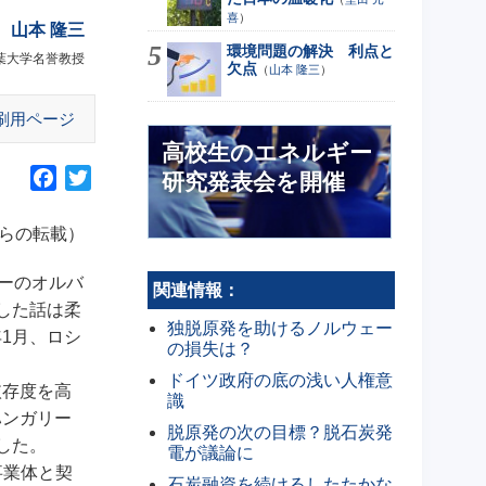
喜
）
山本 隆三
環境問題の解決 利点と
葉大学名誉教授
欠点
（
山本 隆三
）
刷用ページ
高校生のエネルギー
F
T
研究発表会を開催
a
w
c
i
からの転載）
e
t
b
t
ーのオルバ
関連情報：
o
e
した話は柔
独脱原発を助けるノルウェー
o
r
1月、ロシ
の損失は？
k
ドイツ政府の底の浅い人権意
依存度を高
識
ハンガリー
脱原発の次の目標？脱石炭発
した。
電が議論に
事業体と契
石炭融資を続けるしたたかな