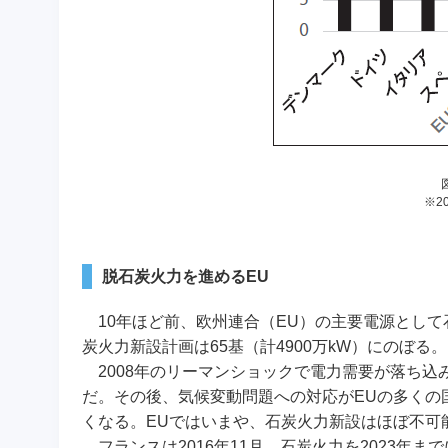
※2
脱石炭火力を進めるEU
10年ほど前、欧州連合（EU）の主要電源として石
炭火力新設計画は65基（計4900万kW）にのぼる
2008年のリーマンショックで電力需要が落ち込
だ。その後、気候変動問題への対応がEUの多くの
くなる。EUではいまや、石炭火力新設はほぼ不可
フランスは2016年11月、石炭火力を2023年