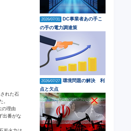
DC事業者あの手こ
2026/07/31
の手の電力調達策
環境問題の解決 利
2026/07/27
点と欠点
表された石
た。
大の理由
ず出番がな
は石炭火力は