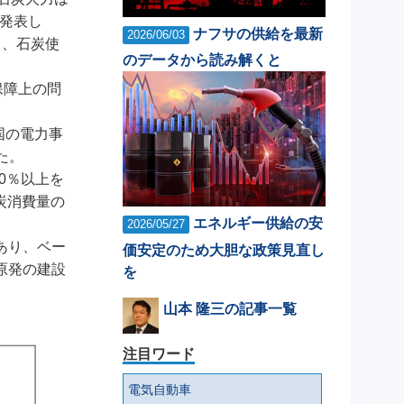
を発表し
ナフサの供給を最新
2026/06/03
り、石炭使
のデータから読み解くと
保障上の問
国の電力事
た。
0％以上を
炭消費量の
エネルギー供給の安
2026/05/27
あり、ベー
価安定のため大胆な政策見直し
原発の建設
を
山本 隆三の記事一覧
注目ワード
電気自動車