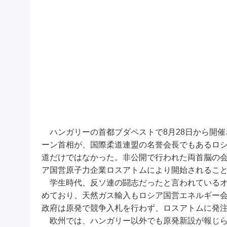
ハンガリーの首都ブダペストで8月28日から開催
ーン首相が、国際柔道連盟の名誉会長でもあるロ
道だけではなかった。非公開で行われた両首脳の会
ア国営原子力企業ロスアトムにより開始されるこ
学生時代、反ソ連の闘志だったと言われているオ
めており、天然ガス輸入もロシア国営エネルギー
政府は原発で競争入札を行わず、ロスアトムに発注
欧州では、ハンガリー以外でも原発新設が報じら