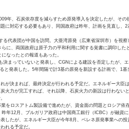
009年、石炭依存度を減らすため原発導入を決定したが、その
題に対応する必要もあり、同国政府は昨年、計画を見直し、2
する代表団が中国を訪問。大亜湾原発（広東省深圳市）を視察
さらに、両国政府は原子力の平和利用に関する覚書に調印した
とになったとの報道もあった。
も決まっていないと発表し、CGNによる建設を否定したが、エ
すると発表した。5年間隔で計3基の原発を新設する計画で、1基
。
れが決まれば、最終決定が行われる予定だ。エネルギー大臣
石炭火力が完工すれば、それ以降、石炭火力の新設は行わない
む。
事業をロスアトム製設備で進めたが、資金面の問題とロシア依
。昨年12月、ブルガリア政府は中国商工銀行（ICBC）が融資
発表したが、エネルギー大臣が今年8月、ベレネ原発事業への投
行われる予定だ。