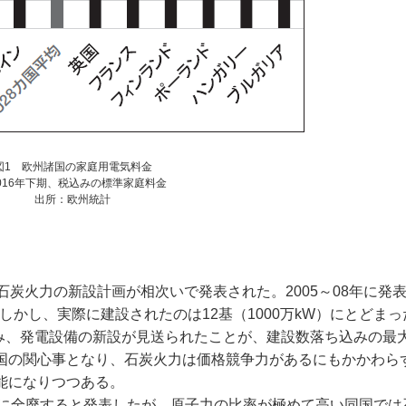
図1 欧州諸国の家庭用電気料金
016年下期、税込みの標準家庭料金
出所：欧州統計
炭火力の新設計画が相次いで発表された。2005～08年に発
。しかし、実際に建設されたのは12基（1000万kW）にとどまっ
み、発電設備の新設が見送られたことが、建設数落ち込みの最
国の関心事となり、石炭火力は価格競争力があるにもかかわら
能になりつつある。
までに全廃すると発表したが、原子力の比率が極めて高い同国で