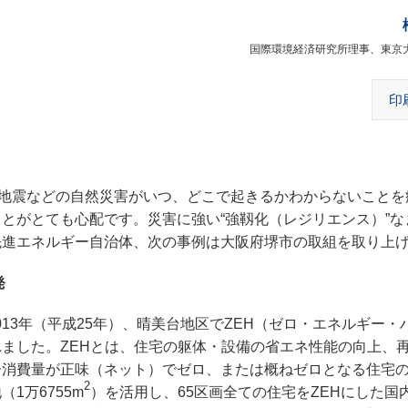
国際環境経済研究所理事、東京
印
地震などの自然災害がいつ、どこで起きるかわからないことを
ことがとても心配です。
災害に強い“強靱化（レジリエンス）”
先進エネルギー自治体、次の事例は大阪府堺市の取組を取り上
発
013年（平成25年）、晴美台地区でZEH（ゼロ・エネルギー・
ました。ZEHとは、住宅の躯体・設備の省エネ性能の向上、
ー消費量が正味（ネット）でゼロ、または概ねゼロとなる住宅
2
1万6755m
）を活用し、65区画全ての住宅をZEHにした国