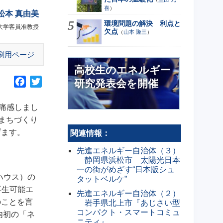
喜
）
松本 真由美
環境問題の解決 利点と
大学客員准教授
欠点
（
山本 隆三
）
刷用ページ
高校生のエネルギー
F
T
研究発表会を開催
a
w
c
i
痛感しまし
e
t
なまちづくり
b
t
げます。
関連情報：
o
e
先進エネルギー自治体（３）
o
r
静岡県浜松市 太陽光日本
k
一の街がめざす“日本版シュ
ハウス）の
タットベルケ”
再生可能エ
先進エネルギー自治体（２）
のことを言
岩手県北上市『あじさい型
コンパクト・スマートコミュ
内初の「ネ
ニティ』