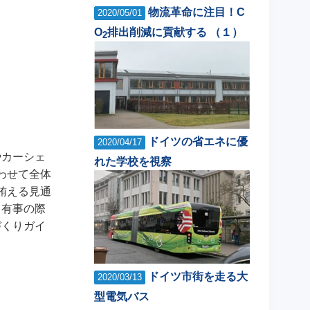
物流革命に注目！C
2020/05/01
O
排出削減に貢献する （１）
2
ドイツの省エネに優
2020/04/17
やカーシェ
れた学校を視察
わせて全体
賄える見通
。有事の際
づくりガイ
ドイツ市街を走る大
2020/03/13
型電気バス