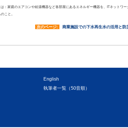
とは：家庭のエアコンや給湯機器など各部屋にあるエネルギー機器を、ITネットワー
ムのこと。
次のページ:
商業施設での下水再生水の活用と防
English
執筆者一覧（50音順）