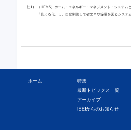
注1）
（HEMS）ホーム・エネルギー・マネジメント・システム
「見える化」し、自動制御して省エネや節電を図るシステ
ホーム
特集
最新トピックス一覧
アーカイブ
IEEIからのお知らせ