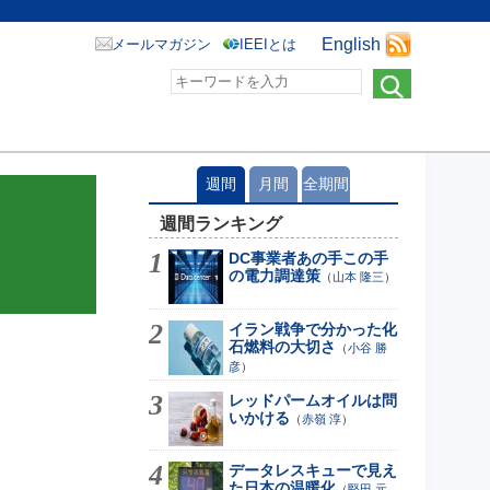
English
メールマガジン
IEEIとは
週間
月間
全期間
週間ランキング
DC事業者あの手この手
の電力調達策
（
山本 隆三
）
イラン戦争で分かった化
石燃料の大切さ
（
小谷 勝
彦
）
レッドパームオイルは問
いかける
（
赤嶺 淳
）
データレスキューで見え
た日本の温暖化
（
堅田 元