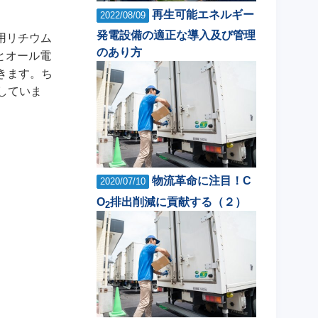
再生可能エネルギー
2022/08/09
発電設備の適正な導入及び管理
用リチウム
のあり方
とオール電
できます。ち
していま
物流革命に注目！C
2020/07/10
O
排出削減に貢献する（２）
2