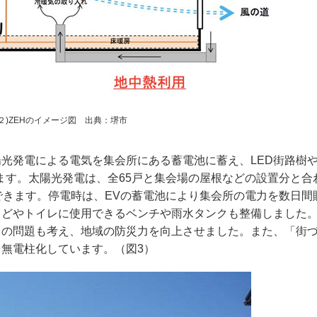
図２)ZEHのイメージ図 出典：堺市
光発電による電気を集会所にある蓄電池に蓄え、LED街路樹
ます。太陽光発電は、全65戸と集会場の屋根などの設置分と合
もできます。停電時は、EVの蓄電池により集会所の電力を数日間
まどやトイレに使用できるベンチや雨水タンクも整備しました
レの問題も考え、地域の防災力を向上させました。また、「街
無電柱化しています。（図3）