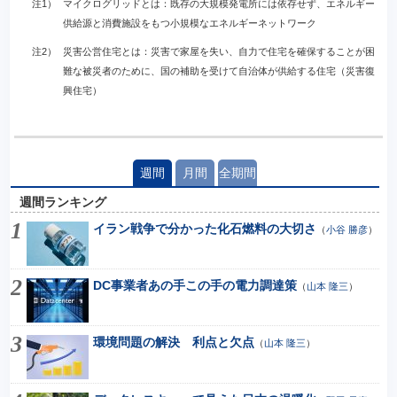
注1）
マイクログリッドとは：既存の大規模発電所には依存せず、エネルギー
供給源と消費施設をもつ小規模なエネルギーネットワーク
注2）
災害公営住宅とは：災害で家屋を失い、自力で住宅を確保することが困
難な被災者のために、国の補助を受けて自治体が供給する住宅（災害復
興住宅）
週間
月間
全期間
週間ランキング
イラン戦争で分かった化石燃料の大切さ
（
小谷 勝彦
）
DC事業者あの手この手の電力調達策
（
山本 隆三
）
環境問題の解決 利点と欠点
（
山本 隆三
）