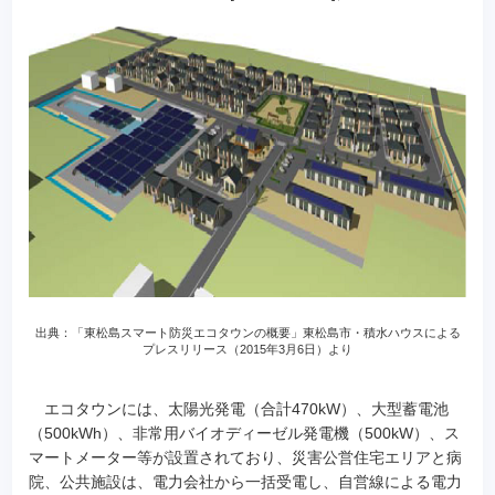
出典：「東松島スマート防災エコタウンの概要」東松島市・積水ハウスによる
プレスリリース（2015年3月6日）より
エコタウンには、太陽光発電（合計470kW）、大型蓄電池
（500kWh）、非常用バイオディーゼル発電機（500kW）、ス
マートメーター等が設置されており、災害公営住宅エリアと病
院、公共施設は、電力会社から一括受電し、自営線による電力