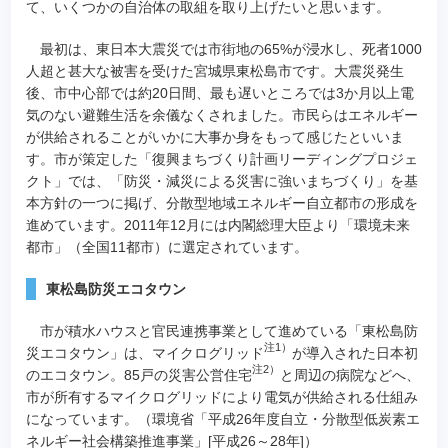
て、いくつかの自治体の取組を取り上げたいと思います。
最初は、東日本大震災では市街地の65%が浸水し、死者1000
人超と甚大な被害を受けた宮城県東松島市です。大震災発生
後、市中心部では約20日間、最も遅いところでは3か月以上電
気のない避難生活を余儀なくされました。市民らはエネルギー
が供給されることがいかに大事か身をもって感じたといいま
す。市が策定した「復興まちづくり計画リーディングプロジェ
クト」では、「防災・減災による災害に強いまちづくり」を基
本方針の一つに掲げ、分散型地域エネルギー自立都市の形成を
進めています。2011年12月には内閣総理大臣より「環境未来
都市」（全国11都市）に選定されています。
東松島防災エコタウン
市が積水ハウスと官民連携事業として進めている「東松島防
注1）
災エコタウン」は、マイクログリッド
が導入された日本初
注2）
のエコタウン。85戸の災害公営住宅
と周辺の病院などへ、
市が所有するマイクログリッドにより電気が供給される仕組み
になっています。（環境省「平成26年度自立・分散型低炭素エ
ネルギー社会構築推進事業」[平成26～28年]）