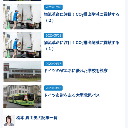
2020/07/10
物流革命に注目！CO
排出削減に貢献する
2
（２）
2020/05/01
物流革命に注目！CO
排出削減に貢献する
2
（１）
2020/04/17
ドイツの省エネに優れた学校を視察
2020/03/13
ドイツ市街を走る大型電気バス
松本 真由美の記事一覧