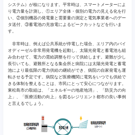
システム）が核になります。平常時は、スマートメーターによ
り電力量を計測し、①エリア全体・個別の電力の見える化を行
い、②個別機器の発電量と需要量の測定と電気事業者へのデー
タ送付、③蓄電池の充放電によるピークカットなどを行いま
す。
非常時は、例えば公共系統が停電した場合、エリア内のバイ
オディーゼル非常用発電機を起動し、太陽光発電と蓄電池も組
み合わせて、電力の需給調整を行って供給します。避難が少し
長引いても、避難所となる集会所と病院には太陽光発電と蓄電
池により最低限の電力供給の継続ができ、病院の自家発電も運
転させる予定です。病院など医療機関に電気をいつでも供給で
きる体制を整えることは、市民にとって安心につながります。
東松島市の取組は、「エネルギーの地産地消」、「防災力の向
上」、「医療活動の向上」を図るレジリエント都市の良い事例
と言えるでしょう。