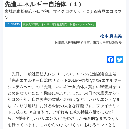
先進エネルギー自治体（１）
宮城県東松島市〜日本初、マイクログリッドによる防災エコタウ
ン
2016/04/13
東京大学環境エネルギー科学特別部門 駒場キャンパスDiary
松本 真由美
国際環境経済研究所理事、東京大学客員准教授
F
T
a
w
c
i
先日、一般社団法人レジリエンスジャパン推進協議会主催
e
t
『先進エネルギー自治体サミット2016〜強靱な地域エネルギー
システムへ〜』の『先進エネルギー自治体大賞』の審査員をつ
b
t
とめさせていただく機会に恵まれました。
東日本大震災から5
o
e
年目の今年、自然災害の脅威への備えなど、レジリエントなま
o
r
ちづくりは地域における今後の大きな課題です。ファイナリス
k
トに残った18自治体は、いずれも地域の特性を活かしなが
ら、“強靱化（レジリエンス）”をめざした先進的なまちづくり
を行っています。これからのまちづくりにおけるヒントとし