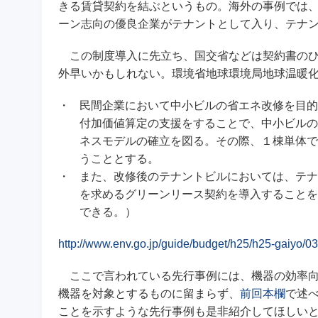
きる賃貸契約を結ぶというもの。海外の事例では
ーン志向の優良企業がテナントとして入り、テナ
この制度導入に先立ち、国交省などは契約書のひ
外早いかもしれない。環境省地球環境局地球温暖
・
民間企業において中小ビルの省エネ改修を目的
付加価値算定の支援をすることで、中小ビルの
ネスモデルの確立を図る。その際、１棟単体で
うこととする。
・
また、改修後のテナントビルにおいては、テナ
を求めるグリーンリース契約を導入することを
できる。）
http://www.env.go.jp/guide/budget/h25/h25-gaiyo/03
ここで言われている先行事例には、機器の効率向
機器を対象とするものに留まらず、
前回本欄
で述
ことを示すような先行事例も是非紹介してほしい