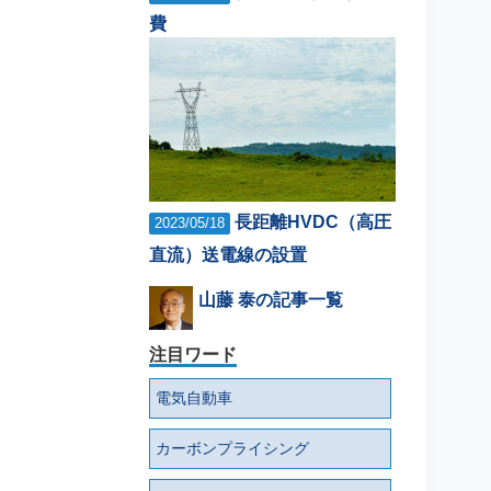
費
長距離HVDC（高圧
2023/05/18
直流）送電線の設置
山藤 泰の記事一覧
注目ワード
電気自動車
カーボンプライシング