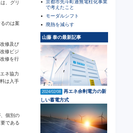
京都市先斗町通無電柱化事業
には、グリ
で考えたこと
モーダルシフト
するのは案
廃熱を減らす
山藤 泰の最新記事
改修及び
改修ビジ
改修を行
エネ協力
料は入手
再エネ余剰電力の新
2024/02/08
しい蓄電方式
が、個別の
重要である