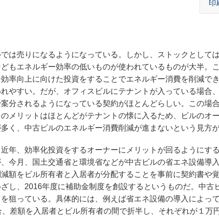
印
では売りになるようになっている。しかし、ストックとして
などもエネルギー効率の低いものが使われているものが大半。
ー効率向上に向けた投資をすることでエネルギー消費を削減で
われやすい。だが、オフィスビルにテナントが入っている場合
で案分されるようになっている契約がほとんどらしい。この場
そのメリットはほとんどがテナントの懐に入るため、ビルのオ
が多く、中古ビルのエネルギー消費削減が進まないという見方
近年、効率化投資をするオーナーにメリットが回るようにす
が、今月、国土交通省と環境省などが中古ビルの省エネ設備導
削減額をビル所有者と入居者が分配することを事前に契約書や
ざし、2016年度に補助金制度を創設するというものだ。中古
とを狙っている。具体的には、例えば省エネ設備の導入によっ
合、差額を入居者とビル所有者の間で折半し、それぞれが１万