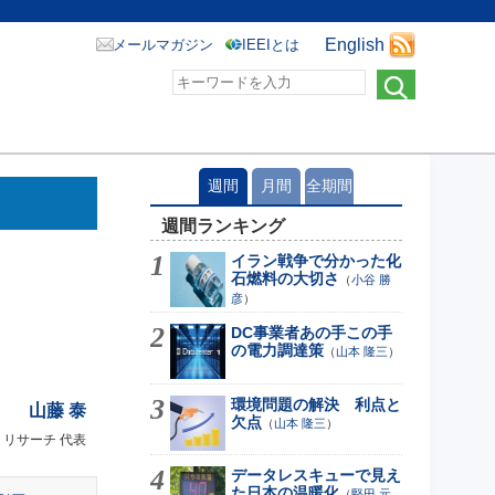
English
メールマガジン
IEEIとは
週間
月間
全期間
週間ランキング
イラン戦争で分かった化
石燃料の大切さ
（
小谷 勝
彦
）
DC事業者あの手この手
の電力調達策
（
山本 隆三
）
環境問題の解決 利点と
山藤 泰
欠点
（
山本 隆三
）
リサーチ 代表
データレスキューで見え
た日本の温暖化
（
堅田 元