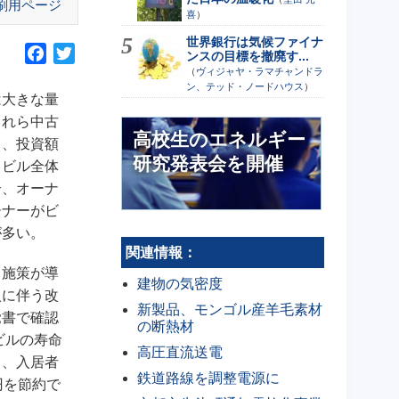
刷用ページ
喜
）
世界銀行は気候ファイナ
F
T
ンスの目標を撤廃す...
（
ヴィジャヤ・ラマチャンドラ
a
w
ン、テッド・ノードハウス
）
c
i
は大きな量
e
t
これら中古
高校生のエネルギー
b
t
き、投資額
o
e
研究発表会を開催
、ビル全体
o
r
合、オーナ
k
ーナーがビ
が多い。
関連情報：
る施策が導
建物の気密度
入に伴う改
新製品、モンゴル産羊毛素材
覚書で確認
の断熱材
ビルの寿命
高圧直流送電
て、入居者
鉄道路線を調整電源に
円を節約で