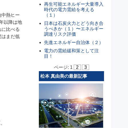
再生可能エネルギー大量導入
時代の電力需給を考える
（１）
地中熱ヒー
0年以降は地
日本は石炭火力とどう向き合
うべきか（１）〜エネルギー
れに比べる
調達リスク評価
度はまだ低
先進エネルギー自治体（２）
電力の需給緩和策として注
目！
ページ:
1
2
3
松本 真由美の最新記事
区、