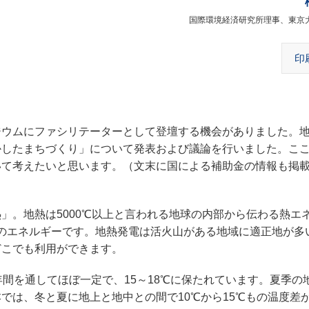
国際環境経済研究所理事、東京
印
ウムにファシリテーターとして登壇する機会がありました。
かしたまちづくり」について発表および議論を行いました。
こ
いて考えたいと思います。（文末に国による補助金の情報も掲
。地熱は5000℃以上と言われる地球の内部から伝わる熱エ
来のエネルギーです。地熱発電は活火山がある地域に適正地が多
どこでも利用ができます。
間を通してほぼ一定で、15～18℃に保たれています。夏季の
では、冬と夏に地上と地中との間で10℃から15℃もの温度差