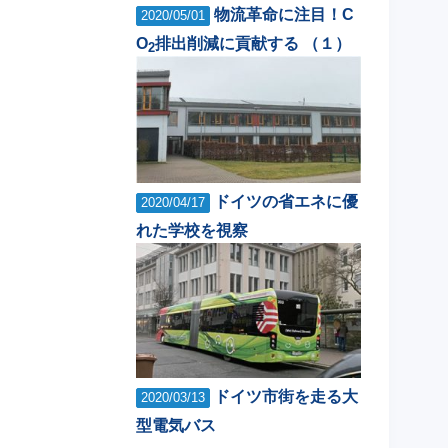
物流革命に注目！C
2020/05/01
O
排出削減に貢献する （１）
2
ドイツの省エネに優
2020/04/17
れた学校を視察
ドイツ市街を走る大
2020/03/13
型電気バス