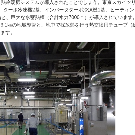
地中熱冷暖房システムが導入されたことでしょう。東京スカイツ
、ターボ冷凍機2基、インバータターボ冷凍機1基、ヒーティン
備と、巨大な水蓄熱槽（合計水力7000ｔ）が導入されています
.1㎞の地域導管と、地中で採放熱を行う熱交換用チューブ（総
います。