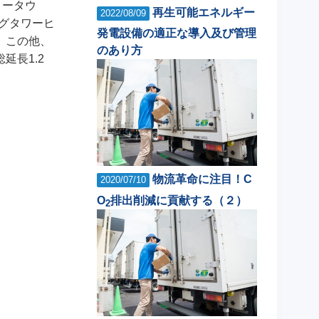
リータウ
再生可能エネルギー
2022/08/09
グタワーヒ
発電設備の適正な導入及び管理
。この他、
のあり方
延長1.2
物流革命に注目！C
2020/07/10
O
排出削減に貢献する（２）
2