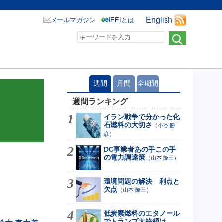
English
メールマガジン
IEEIとは
週間
月間
全期間
週間ランキング
イラン戦争で分かった化
石燃料の大切さ
（
小谷 勝
彦
）
DC事業者あの手この手
の電力調達策
（
山本 隆三
）
環境問題の解決 利点と
欠点
（
山本 隆三
）
低炭素燃料のエタノール
でトランプ大統領は...