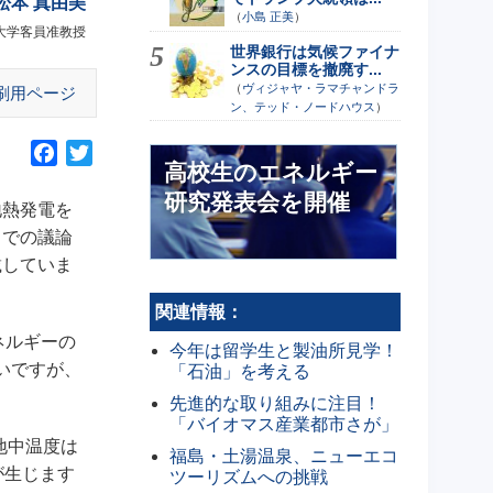
松本 真由美
（
小島 正美
）
大学客員准教授
世界銀行は気候ファイナ
ンスの目標を撤廃す...
（
ヴィジャヤ・ラマチャンドラ
刷用ページ
ン、テッド・ノードハウス
）
F
T
高校生のエネルギー
a
w
研究発表会を開催
c
i
地熱発電を
e
t
こでの議論
b
t
載していま
o
e
o
r
関連情報：
k
ネルギーの
今年は留学生と製油所見学！
いですが、
「石油」を考える
先進的な取り組みに注目！
「バイオマス産業都市さが」
地中温度は
福島・土湯温泉、ニューエコ
が生じます
ツーリズムへの挑戦