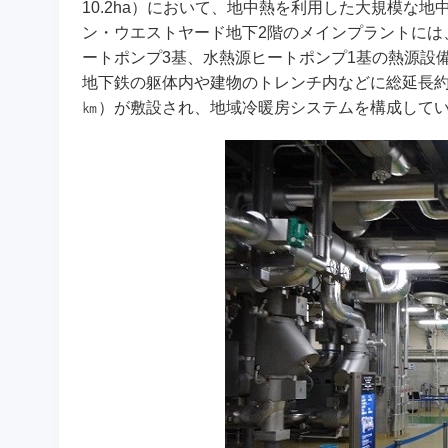
10.2ha）において、地中熱を利用した大規模な
ン・ウエストヤード地下2階のメインプラントには
ートポンプ3基、水熱源ヒートポンプ1基の熱源設
地下鉄の躯体内や建物のトレンチ内などに総延長約3
㎞）が敷設され、地域冷暖房システムを構成して