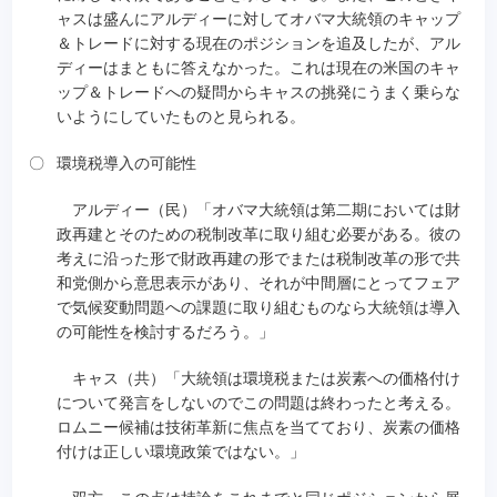
ャスは盛んにアルディーに対してオバマ大統領のキャップ
＆トレードに対する現在のポジションを追及したが、アル
ディーはまともに答えなかった。これは現在の米国のキャ
ップ＆トレードへの疑問からキャスの挑発にうまく乗らな
いようにしていたものと見られる。
〇
環境税導入の可能性
アルディー（民）「オバマ大統領は第二期においては財
政再建とそのための税制改革に取り組む必要がある。彼の
考えに沿った形で財政再建の形でまたは税制改革の形で共
和党側から意思表示があり、それが中間層にとってフェア
で気候変動問題への課題に取り組むものなら大統領は導入
の可能性を検討するだろう。」
キャス（共）「大統領は環境税または炭素への価格付け
について発言をしないのでこの問題は終わったと考える。
ロムニー候補は技術革新に焦点を当てており、炭素の価格
付けは正しい環境政策ではない。」