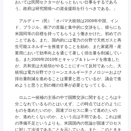
おいては民間セクターがもっともいい仕事をするであろ
う。政府は研究開発への資金援助を行うべきである。」
アルディー（民）「オバマ大統領は2009年中国、イン
ド、ブラジル、南アの首脳と集中的に交渉をし、彼らにも
米国同等の目標を持ってもらうよう働きかけた。初めての
ことである。また、国内的には電力の分野で天然ガスと再
生可能エネルギーを推進することを始め、また家庭用・産
業用において効率向上を通じて著しく排出量を削減してい
る。また2009年2010年とキャップ＆トレードを推進した
が、共和党は大統領がやることにすべて反対であった。大
統領は電力分野でクリーンエネルギーテクノロジーおよび
排出量削減を進めることは重要と思っているが、議会で進
めようと思うと別の種の仕事が必要となってくる。」
ロムニー候補の主張の中で国際交渉に関するところは十
分こなれているものとはいえず、この時点ではどのように
ものを進めたいのか、国連プロセスに乗って進めたいの
か、進めたくないのか、という点は不明である。これは彼
の準備不足というよりも、米国国内の世論が国連プロセス
に対して冷淡であることを示している。また、このときキ