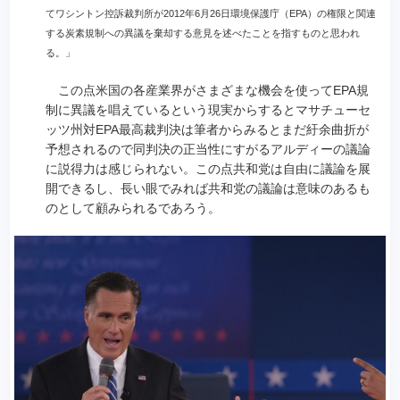
てワシントン控訴裁判所が2012年6月26日環境保護庁（EPA）の権限と関連
する炭素規制への異議を棄却する意見を述べたことを指すものと思われ
る。」
この点米国の各産業界がさまざまな機会を使ってEPA規
制に異議を唱えているという現実からするとマサチューセ
ッツ州対EPA最高裁判決は筆者からみるとまだ紆余曲折が
予想されるので同判決の正当性にすがるアルディーの議論
に説得力は感じられない。この点共和党は自由に議論を展
開できるし、長い眼でみれば共和党の議論は意味のあるも
のとして顧みられるであろう。