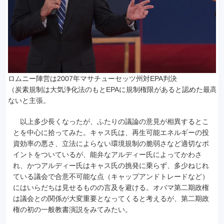
ロムニー陣営は2007年マサチューセッツ州対EPA判決
（炭素規制は大気浄化法のもとEPAに規制権限があると認めた最高
ないと主張。
以上多少長くなったが、ふたりの議論の意見が相異するとこ
とを中心に拾ってみた。キャス氏は、再生可能エネルギーの投
資効率の悪さ、立法によらない環境規制の脆弱さなど適切なポ
イントをついているが、能弁なアルディー氏によってかわさ
れ、かつアルディー氏はキャス氏の挑発に乗らず、多少ねじれ
ている議会で合意不可能な点（キャップアンドトレードなど）
にはいらだちは見せるものの言及を避ける。オバマ第二期政権
は議会との関係が大変重要となってくると考えるが、第二期政
権の初の一般教書演説をみてみたい。