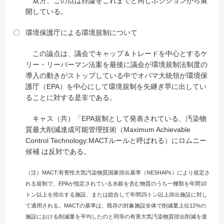
双方、この点は持論をこれまでと同じポジションから展
開している。
〇
環境保護庁による環境規制について
この論点は、議会でキャップ＆トレードを中心とするケ
リー・リーバーマン法案を最後に議会が環境規制法制度の
導入の動きがストップしている中でオバマ大統領が環境保
護庁（EPA）を中心にして環境規制を矢継ぎ早に出してい
ることに対する是非である。
キャス（共）「EPA規制として発表されている、汚染物
質最大削減達成可能管理技術（Maximum Achievable
Control Technology:MACTルールと呼ばれる）にロムニー
候補 は反対である。
（注）MACT:有害性大気汚染物質国家排出基準（NESHAPs）により規定さ
れる規制で、EPAが指定されている水銀を含む物質のうち一種類を年間10
トン以上を排出する施設、または総合して年間25トン以上排出施設に対し
て適用される。MACTの基準は、既存の対象施設全体で削減量上位12%の
施設における削減量を平均したのと同等の有害大気汚染物質排出削減を達