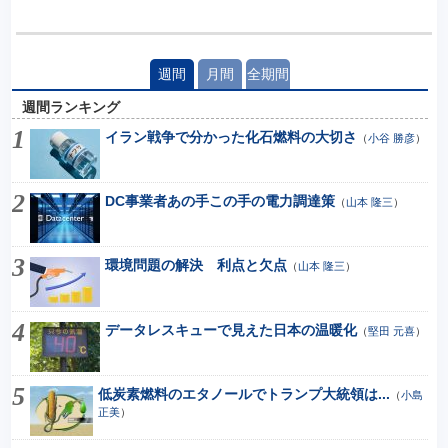
週間
月間
全期間
週間ランキング
イラン戦争で分かった化石燃料の大切さ
（
小谷 勝彦
）
DC事業者あの手この手の電力調達策
（
山本 隆三
）
環境問題の解決 利点と欠点
（
山本 隆三
）
データレスキューで見えた日本の温暖化
（
堅田 元喜
）
低炭素燃料のエタノールでトランプ大統領は...
（
小島
正美
）