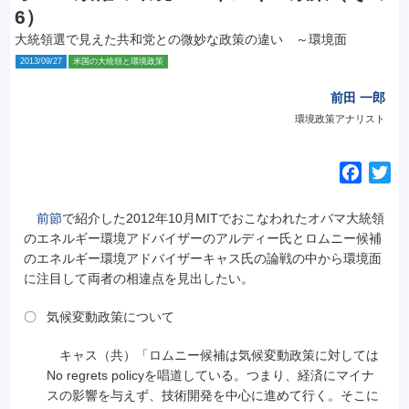
6）
大統領選で見えた共和党との微妙な政策の違い ～環境面
2013/09/27
米国の大統領と環境政策
前田 一郎
環境政策アナリスト
F
T
a
w
c
i
前節
で紹介した2012年10月MITでおこなわれたオバマ大統領
e
t
のエネルギー環境アドバイザーのアルディー氏とロムニー候補
のエネルギー環境アドバイザーキャス氏の論戦の中から環境面
b
t
に注目して両者の相違点を見出したい。
o
e
o
r
〇
気候変動政策について
k
キャス（共）「ロムニー候補は気候変動政策に対しては
No regrets policyを唱道している。つまり、経済にマイナ
スの影響を与えず、技術開発を中心に進めて行く。そこに