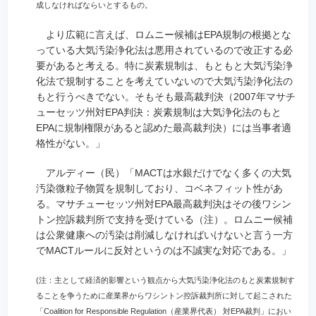
成しなければならいとするもの。
より広範に言えば、ロムニー候補はEPA規制の根拠とな
っている大気汚染浄化法は悪用されているので改正する必
要があると考える。特に炭素規制は、もともと大気汚染浄
化法で規制することを考えていないので大気汚染浄化法の
もと行うべきでない。そもそも最高裁判決（2007年マサチ
ューセッツ州対EPA判決：炭素規制は大気浄化法のもと
EPAに規制権限があると認めた最高裁判決）には当事者適
格性がない。」
アルディー（民）「MACTは水銀だけでなく多くの大気
汚染微粒子物質を規制しており、コベネフィット性があ
る。マサチューセッツ州対EPA最高裁判決はその後ワシン
トン控訴裁判所で支持を受けている（注）。ロムニー候補
は公衆健康への汚染は削減しなければいけないと言う一方
でMACTルールに反対というのは不誠実な対応である。」
(注：主として経済的影響という観点から大気汚染浄化法のもと炭素規制す
ることを争うために産業界からワシントン控訴裁判所に対して起こされた
「Coalition for Responsible Regulation（産業界代表） 対EPA裁判」におい