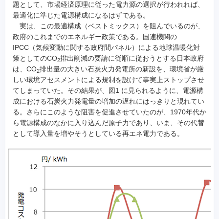
題として、市場経済原理に従った電力源の選択が行われれば、
最適化に準じた電源構成になるはずである。
実は、この最適構成（ベストミックス）を阻んでいるのが、
政府のこれまでのエネルギー政策である。国連機関の
IPCC（気候変動に関する政府間パネル）による地球温暖化対
策としてのCO
排出削減の要請に従順に従おうとする日本政府
2
は、CO
排出量の大きい石炭火力発電所の新設を、環境省が厳
2
しい環境アセスメントによる規制を設けて事実上ストップさせ
てしまっていた。その結果が、図1 に見られるように、電源構
成における石炭火力発電量の増加の遅れにはっきりと現れてい
る。さらにこのような阻害を促進させていたのが、1970年代か
ら電源構成のなかに入り込んだ原子力であり、いま、その代替
として導入量を増やそうとしている再エネ電力である。