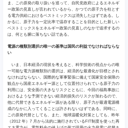
ま、この原発の取り扱いを巡って、自民党政府によるエネルギ
ー政策の見直しが言われているから、かつての原子力を柱とす
る電力供給におけるベストミックスは消失したはずである。し
かるに、原子力を一定比率で温存することを目的とした新しい
ベストミックスをエネルギー政策の見直しのなかで追求するの
は、何とも腑に落ちない話である。
電源の種類別選択の唯一の基準は国民の利益でなければならな
い
いま、日本経済の現状を考えると、科学技術の視点からの唯
一可能な電力源種類別の選択は、経済的な最適化が目標とされ
なければならない。国際的な軍事緊張に備えて国家安全保障の
観点から国産エネルギー源として位置付けられている原子力の
利用には、安全面の大きなリスクとともに、今回の福島事故に
おけるような予測できない経済的損失のリスクが加わるので、
他に代替できるエネルギー源がある限り、原子力が最適電源構
成のなかに入ってくることは許されないはずである。同時に、
この原発代替としても、また、地球温暖化対策としても、昨年
（2012 年）7 月から法的に施行されているFIT制度を使った再
エネ電力が、電気料金の値上げの形で現用の火力発電に代替さ