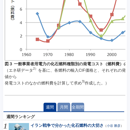
図３ 一般事業者用電力の化石燃料種類別の発電コスト（燃料費）の
2）
（エネ研データ
を基に、各燃料の輸入CIF価格と、それぞれの発
値から
3)
発電コストのなかの燃料費を計算して求め
作成した。）
週間
月間
全期間
週間ランキング
イラン戦争で分かった化石燃料の大切さ
（
小谷 勝彦
）