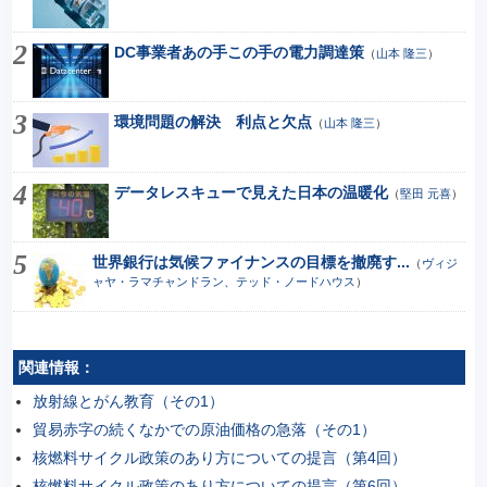
DC事業者あの手この手の電力調達策
（
山本 隆三
）
環境問題の解決 利点と欠点
（
山本 隆三
）
データレスキューで見えた日本の温暖化
（
堅田 元喜
）
世界銀行は気候ファイナンスの目標を撤廃す...
（
ヴィジ
ャヤ・ラマチャンドラン、テッド・ノードハウス
）
関連情報：
放射線とがん教育（その1）
貿易赤字の続くなかでの原油価格の急落（その1）
核燃料サイクル政策のあり方についての提言（第4回）
核燃料サイクル政策のあり方についての提言（第6回）