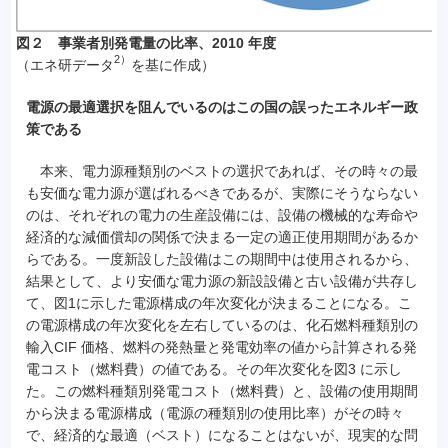
図２ 事業者別発電量の比率、2010 年度
2）
（エネ研データ
を基に作成）
電源の最適選択を阻んでいるのはこの国の誤ったエネルギー政
策である
本来、電力源種類別のベストの選択であれば、その時々の最
も安価な電力源が選ばれるべきであるが、実際にそうならない
のは、それぞれの電力の生産設備には、設備の機械的な寿命や
経済的な減価償却の関係で決まる一定の適正使用期間があるか
らである。一度新設した設備はこの期間中は使用されるから、
結果として、より安価な電力源の新設設備と古い設備が共存し
て、図1に示した電源構成の年次変化が決まることになる。こ
の電源構成の年次変化を左右しているのは、化石燃料種類別の
輸入CIF 価格、燃料の発熱量と発電効率の値から計算される発
電コスト（燃料費）の値である。その年次変化を図3 に示し
た。この燃料種類別発電コスト（燃料費）と、設備の使用期間
から決まる電源構成（電源の種類別の使用比率）がその時々
で、経済的な最適（ベスト）になることはないが、現実的な問