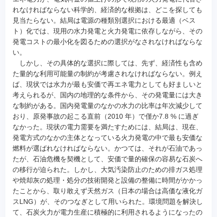
れなければならない科学的、経済的な根拠は、どこを探しても
見当たらない。結局は電源の種類別選択における最適（ベス
ト）化では、現用の水力発電と火力発電に依存しながら、その
発電コストの最小化を図るための選択がなされなければならな
い。
しかし、その具体的な選択に際しては、先ず、経済性も含め
た量的な利用可能量の制約が考慮されなければならない。例え
ば、現状では水力が最も安価で再エネ電力としても好ましいと
考えられるが、国内の地理的な条件から、その発電量には大き
な制約がある。国内発電量のなかの水力の比率は年次減少して
おり、原発事故の起こる直前（2010 年）で僅か7.8 % に過ぎ
なかった。現状の電力需要を満たすためには、結局は、現在、
発電方式のなかの主体となっている火力発電の中で最も安価な
燃料が選ばれなければならない。かつては、それが石油であっ
たが、石油危機を契機として、安価で量的確保の容易な石炭へ
の移行が迫られた。しかし、大気汚染防止のための排ガス処理
や焼却灰の処理・処分の技術開発と設備の整備に時間がかかっ
たことから、取り敢えず天然ガス（日本の場合は高価な液化ガ
スLNG）が、そのつなぎとして用いられた。環境問題を解決し
て、石炭火力が電力生産に積極的に利用されるようになったの