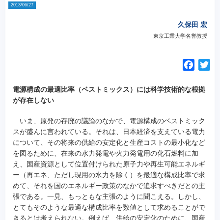
2013/06/27
久保田 宏
東京工業大学名誉教授
F
T
a
w
c
i
電源構成の最適比率（ベストミックス）には科学技術的な根拠
e
t
が存在しない
b
t
いま、原発の存廃の議論のなかで、電源構成のベストミック
o
e
スが盛んに言われている。それは、日本経済を支えている電力
o
r
について、その将来の供給の安定化と生産コストの最小化など
k
を図るために、在来の水力発電や火力発電用の化石燃料に加
え、国産資源として位置付けられた原子力や再生可能エネルギ
ー（再エネ、ただし現用の水力を除く）を最適な構成比率で求
めて、それを国のエネルギー政策のなかで追求すべきだとの主
張である。一見、もっともな主張のように聞こえる。
しかし、
とてもそのような最適な構成比率を数値として求めることがで
きるとは考えられない。例えば、供給の安定化のために、国産