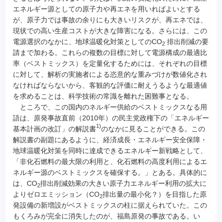
エネルギー源としての原子力や再エネを用いればよいとする
が、原子力では事故の余りにも大きいリスクが、再エネでは、
現状での高い生産コストが大きな障害になる。さらには、この
電源選択のなかに、地球温暖化対策としてのCO
排出削減の要
2
請まで加わる。これらの複数の目標に対して電源構成の最適比
率（ベストミックス）を定量化するためには、それぞれの目標
に対して、解析の実施者による恣意的な重みづけが数値化され
なければならないから、客観的な評価に耐えうるような最適値
を求めることは、科学技術の常識を離れた困難事となる。
ところで、この国内のネルギー供給のベストミックスなる用
語は、原発事故直前（2010年）の民主党政権下の「エネルギー
1)
基本計画の改訂」の解説書
のなかに見ることができる。この
解説書の副題にあるように、経済成長・エネルギー安全保障・
地球温暖化対策を同時に達成できるエネルギー新戦略として、
「非化石燃料の最大限の利用と、化石燃料の高度利用によるエ
ネルギー源のベストミックスを確保する。」とある。具体的に
は、CO
排出削減効果の大きい原子力エネルギー利用の拡大に
2
よりゼロエミッション（CO
排出量の最小化？）を目指した原
2
発設備の新増設がベストミックスの柱に据えられていた。この
もくろみが完全に消失したのが、福島原発の事故である。い