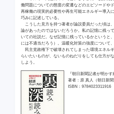
働問題についての態度の変遷などのエピソードや
再稼働の現実的必要性や再生可能エネルギー導入
巧みに記述している。
こうした見方を持つ著者が論説委員だった頃は、
論があったのではないだろうか。私の記憶に残っ
いての社説だ。なぜ記憶に残っているかというと
には不適当だろう）。温暖化対策の強度について
民主党政権下で破壊されてしまった環境エネルギ
らいたいものが、ないものねだりをしても仕方が
しよう。
『朝日新聞記者が明か
著者：原 真人（朝日新
ISBN：9784023311916