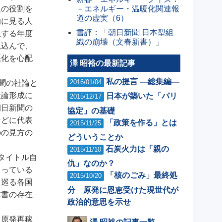
－エネルギー・温暖化関連報
人の役割を
道の虚実（6）
的に見る人
書評：「朝日新聞 日本型組
生する年度
織の崩壊（文春新書）」
見込んで、
悪化を心配
澤 昭裕の最新記事
。
私の提言 ―総集編―
2016/01/04
聞の社論と
社論形成に
日本が築いた「パリ
2015/12/17
朝日新聞の
協定」の基礎
などに代表
「政策を作る」とは
2015/11/25
のの見方の
どういうことか
石炭火力は「親の
2015/11/10
タイトル自
仇」なのか？
こっている
「核のごみ」最終処
2015/10/20
を巡る各国
分 原発に恩恵受けた現世代が
本書の存在
政治的意思を示せ
飯原発再稼