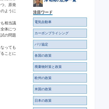
澤 昭裕の記事一覧
つつ、原発
しのように
注目ワード
電気自動車
でも相当議
策全体につ
カーボンプライシング
入試の問題
。
パリ協定
になっても
げることに
各国の政策
廃棄物対策と政策
欧州の政策
米国の政策
日本の政策