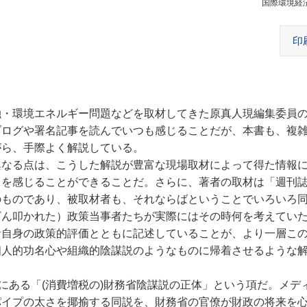
国際環境経
印
・環境エネルギー問題などを取材してきた原真人現編集委員
ブログや署名記事を読んでいつも感じることだが、本書も、複
がら、手際よく解説している。
なる点は、こうした解説が豊富な現場取材によって得た情報
力を感じることができることだ。
さらに、著者の取材は「週刊
のものであり、被取材者も、それならばということでいろいろ
ざん叩かれた）政策当事者たちが実際にはその時何を考えてい
者自身の政策的評価とともに記述していることが、より一層こ
個人的功名心や組織的陰謀説のようなものに帰着させるような
。
にある「(消費増税の)財務省陰謀説の正体」という項だ。メデ
パイプの太さを揶揄する同説を、財務省の官僚が財政の将来を