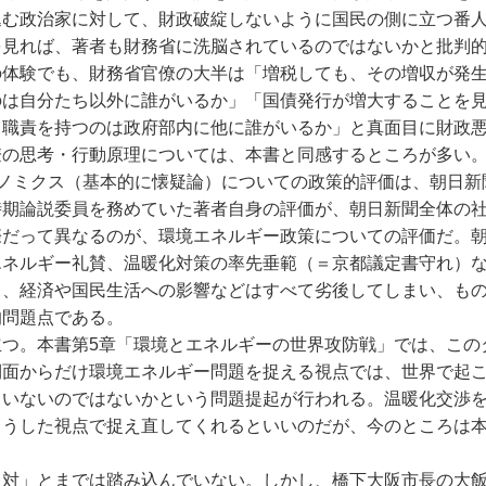
込む政治家に対して、財政破綻しないように国民の側に立つ番
を見れば、著者も財務省に洗脳されているのではないかと批判
の体験でも、財務省官僚の大半は「増税しても、その増収が発
のは自分たち以外に誰がいるか」「国債発行が増大することを
る職責を持つのは政府部内に他に誰がいるか」と真面目に財政
僚の思考・行動原理については、本書と同感するところが多い
ベノミクス（基本的に懐疑論）についての政策的評価は、朝日新
時期論説委員を務めていた著者自身の評価が、朝日新聞全体の
際だって異なるのが、環境エネルギー政策についての評価だ。
エネルギー礼賛、温暖化対策の率先垂範（＝京都議定書守れ）
と、経済や国民生活への影響などはすべて劣後してしまい、も
的問題点である。
つ。本書第5章「環境とエネルギーの世界攻防戦」では、この
側面からだけ環境エネルギー問題を捉える視点では、世界で起
ていないのではないかという問題提起が行われる。温暖化交渉
こうした視点で捉え直してくれるといいのだが、今のところは
対」とまでは踏み込んでいない。しかし、橋下大阪市長の大