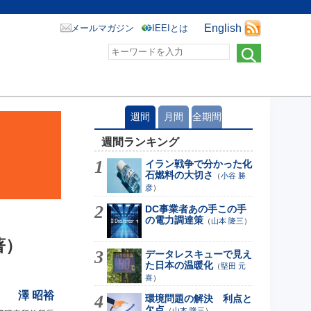
English
メールマガジン
IEEIとは
週間
月間
全期間
週間ランキング
イラン戦争で分かった化
石燃料の大切さ
（
小谷 勝
彦
）
DC事業者あの手この手
の電力調達策
（
山本 隆三
）
著）
データレスキューで見え
た日本の温暖化
（
堅田 元
喜
）
澤 昭裕
環境問題の解決 利点と
欠点
（
山本 隆三
）