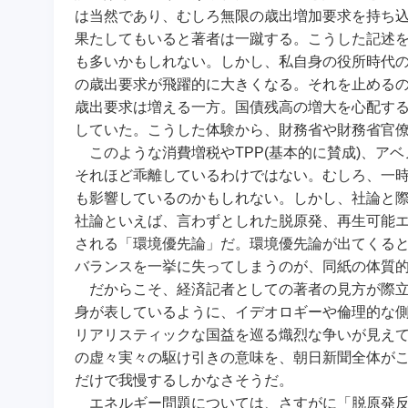
は当然であり、むしろ無限の歳出増加要求を持ち
果たしてもいると著者は一蹴する。こうした記述
も多いかもしれない。しかし、私自身の役所時代
の歳出要求が飛躍的に大きくなる。それを止める
歳出要求は増える一方。国債残高の増大を心配す
していた。こうした体験から、財務省や財務省官
このような消費増税やTPP(基本的に賛成)、ア
それほど乖離しているわけではない。むしろ、一
も影響しているのかもしれない。しかし、社論と
社論といえば、言わずとしれた脱原発、再生可能
される「環境優先論」だ。環境優先論が出てくる
バランスを一挙に失ってしまうのが、同紙の体質
だからこそ、経済記者としての著者の見方が際立
身が表しているように、イデオロギーや倫理的な
リアリスティックな国益を巡る熾烈な争いが見え
の虚々実々の駆け引きの意味を、朝日新聞全体が
だけで我慢するしかなさそうだ。
エネルギー問題については、さすがに「脱原発反