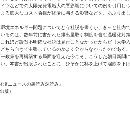
ドイツなどでの太陽光発電増大の悪影響についての例を引用し
による膨大なコスト負担が経済に与える影響などを、あぶり出
環境エネルギー問題についてどう社説を書くか、きっと社内
ているのは、数年前に書かれた排出量取引制度を含む温暖化対
、これほど論旨不明確な社説は見たことなかったからだ（大学
、どちら向きで主張しているのかよく分からなかったのである
ー政策を再構築する局面を迎えた今こそ、こうした朝日新聞
ない。本書が出版されたことに、ひそかに杯を上げて溜飲を下
す経済ニュースの裏読み深読み』
聞出版）