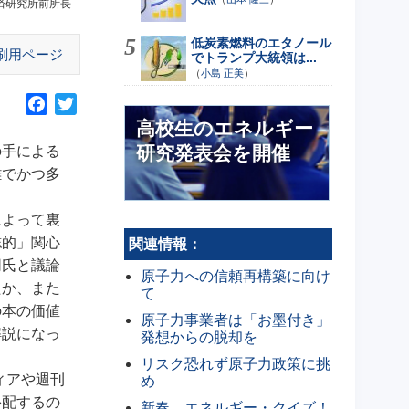
済研究所前所長
低炭素燃料のエタノール
刷用ページ
でトランプ大統領は...
（
小島 正美
）
F
T
a
w
高校生のエネルギー
c
i
研究発表会を開催
の手による
e
t
雑でかつ多
b
t
o
e
によって裏
o
r
誌的」関心
関連情報：
k
同氏と議論
原子力への信頼再構築に向け
たか、また
て
の本の価値
原子力事業者は「お墨付き」
解説になっ
発想からの脱却を
リスク恐れず原子力政策に挑
ィアや週刊
め
心配するの
新春 エネルギー・クイズ！