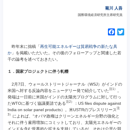
菊川 人吾
国際環境経済研究所主席研究員
F
T
a
w
c
i
昨年末に拙稿「
再生可能エネルギーは貿易戦争の新たな具
e
t
か
」を掲載いただいた。その後のフォローアップと関連した若
干の論考を述べておきたい。
b
t
o
e
１．国家プロジェクトに伴う軋轢
o
r
k
2月7日、ウォールストリートジャーナル（WSJ）がインドの
注1）
米国へ対する反論内容をニューデリー発で紹介していた
。
発端は一日前に米国がインドの太陽光プログラムに対して行っ
注2）
たWTOに基づく協議要請である
：US files dispute against
注
India on solar panel products）。米USTRのプレスリリース
3）
によれば、“オバマ政権はクリーンエネルギー分野の強化と
それに伴う雇用増加にコミットしており、太陽光エネルギーの
インドを含む世界的な拡大を支持しているが、それは公平な競