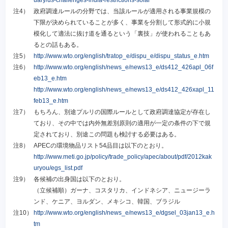
注4）
政府調達ルールの分野では、当該ルールが適用される事業規模の
下限が決められていることが多く、事業を分割して形式的に小規
模化して適法に抜け道を通るという「裏技」が使われることもあ
るとの話もある。
注5）
http://www.wto.org/english/tratop_e/dispu_e/dispu_status_e.htm
注6）
http://www.wto.org/english/news_e/news13_e/ds412_426apl_06f
eb13_e.htm
http://www.wto.org/english/news_e/news13_e/ds412_426xapl_11
feb13_e.htm
注7）
もちろん、別途プルリの国際ルールとして政府調達協定が存在し
ており、その中では内外無差別原則の適用が一定の条件の下で規
定されており、別途この問題も検討する必要はある。
注8）
APECの環境物品リスト54品目は以下のとおり。
http://www.meti.go.jp/policy/trade_policy/apec/about/pdf/2012kak
uryou/egs_list.pdf
注9）
各候補の出身国は以下のとおり。
（立候補順）ガーナ、コスタリカ、インドネシア、ニュージーラ
ンド、ケニア、ヨルダン、メキシコ、韓国、ブラジル
注10）
http://www.wto.org/english/news_e/news13_e/dgsel_03jan13_e.h
tm