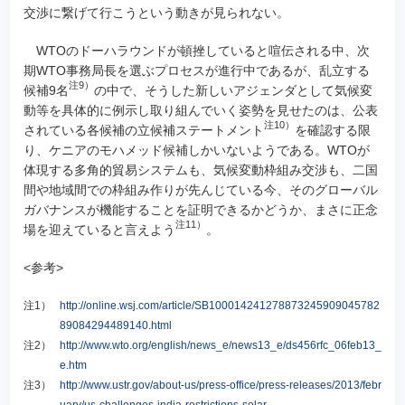
交渉に繋げて行こうという動きが見られない。
WTOのドーハラウンドが頓挫していると喧伝される中、次
期WTO事務局長を選ぶプロセスが進行中であるが、乱立する
注9）
候補9名
の中で、そうした新しいアジェンダとして気候変
動等を具体的に例示し取り組んでいく姿勢を見せたのは、公表
注10）
されている各候補の立候補ステートメント
を確認する限
り、ケニアのモハメッド候補しかいないようである。WTOが
体現する多角的貿易システムも、気候変動枠組み交渉も、二国
間や地域間での枠組み作りが先んじている今、そのグローバル
ガバナンスが機能することを証明できるかどうか、まさに正念
注11）
場を迎えていると言えよう
。
<参考>
注1）
http://online.wsj.com/article/SB100014241278873245909045782
89084294489140.html
注2）
http://www.wto.org/english/news_e/news13_e/ds456rfc_06feb13_
e.htm
注3）
http://www.ustr.gov/about-us/press-office/press-releases/2013/febr
uary/us-challenges-india-restrictions-solar