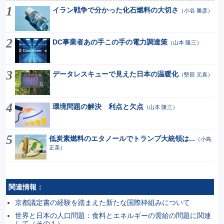
イラン戦争で分かった化石燃料の大切さ
（
小谷 勝彦
）
DC事業者あの手この手の電力調達策
（
山本 隆三
）
データレスキューで見えた日本の温暖化
（
堅田 元喜
）
環境問題の解決 利点と欠点
（
山本 隆三
）
低炭素燃料のエタノールでトランプ大統領は...
（
小島
正美
）
関連情報：
京都議定書の経験を踏まえた新たな国際枠組みについて
世界と日本の人口問題：食料とエネルギーの需給の問題に関連
して（その１）