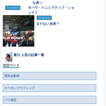
な具へ
オバマ・イニシアティブ・ショ
2013/08/30
ック？
2013/04/18
まだない未来？
菊川 人吾の記事一覧
注目ワード
電気自動車
カーボンプライシング
パリ協定