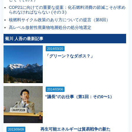
COP21に向けての重要な提案：化石燃料消費の節減こそが求め
られなければならない (その３)
核燃料サイクル政策のあり方についての提言（第8回）
高レベル放射性廃棄物地層処分の処分地選定
菊川 人吾の最新記事
2014/03/20
「グリーン？なダボス？」
2014/03/06
“議長”のお仕事（第1回：その0〜1）
再生可能エネルギーは貿易戦争の新た
2013/09/09