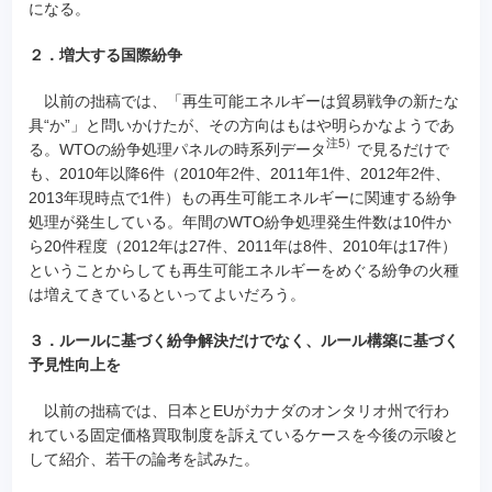
になる。
２．増大する国際紛争
以前の拙稿では、「再生可能エネルギーは貿易戦争の新たな
具“か”」と問いかけたが、その方向はもはや明らかなようであ
注5）
る。WTOの紛争処理パネルの時系列データ
で見るだけで
も、2010年以降6件（2010年2件、2011年1件、2012年2件、
2013年現時点で1件）もの再生可能エネルギーに関連する紛争
処理が発生している。年間のWTO紛争処理発生件数は10件か
ら20件程度（2012年は27件、2011年は8件、2010年は17件）
ということからしても再生可能エネルギーをめぐる紛争の火種
は増えてきているといってよいだろう。
３．ルールに基づく紛争解決だけでなく、ルール構築に基づく
予見性向上を
以前の拙稿では、日本とEUがカナダのオンタリオ州で行わ
れている固定価格買取制度を訴えているケースを今後の示唆と
して紹介、若干の論考を試みた。