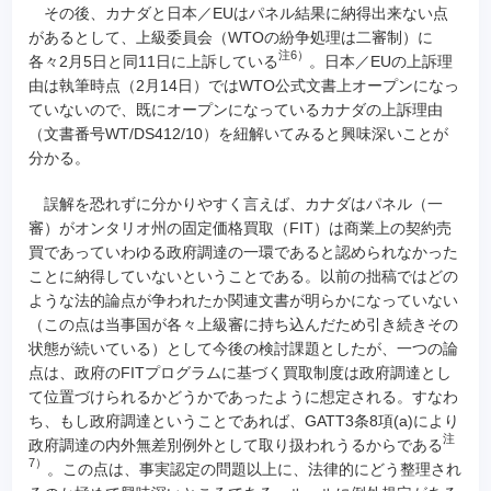
その後、カナダと日本／EUはパネル結果に納得出来ない点
があるとして、上級委員会（WTOの紛争処理は二審制）に
注6）
各々2月5日と同11日に上訴している
。日本／EUの上訴理
由は執筆時点（2月14日）ではWTO公式文書上オープンになっ
ていないので、既にオープンになっているカナダの上訴理由
（文書番号WT/DS412/10）を紐解いてみると興味深いことが
分かる。
誤解を恐れずに分かりやすく言えば、カナダはパネル（一
審）がオンタリオ州の固定価格買取（FIT）は商業上の契約売
買であっていわゆる政府調達の一環であると認められなかった
ことに納得していないということである。以前の拙稿ではどの
ような法的論点が争われたか関連文書が明らかになっていない
（この点は当事国が各々上級審に持ち込んだため引き続きその
状態が続いている）として今後の検討課題としたが、一つの論
点は、政府のFITプログラムに基づく買取制度は政府調達とし
て位置づけられるかどうかであったように想定される。すなわ
ち、もし政府調達ということであれば、GATT3条8項(a)により
注
政府調達の内外無差別例外として取り扱われうるからである
7）
。この点は、事実認定の問題以上に、法律的にどう整理され