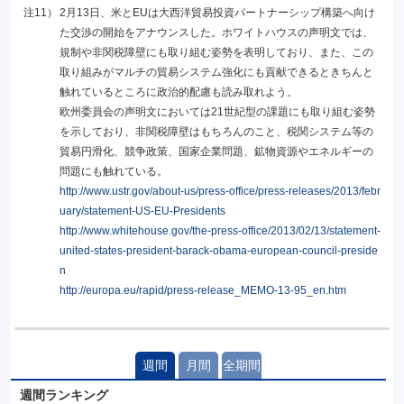
注11）
2月13日、米とEUは大西洋貿易投資パートナーシップ構築へ向け
た交渉の開始をアナウンスした。ホワイトハウスの声明文では、
規制や非関税障壁にも取り組む姿勢を表明しており、また、この
取り組みがマルチの貿易システム強化にも貢献できるときちんと
触れているところに政治的配慮も読み取れよう。
欧州委員会の声明文においては21世紀型の課題にも取り組む姿勢
を示しており、非関税障壁はもちろんのこと、税関システム等の
貿易円滑化、競争政策、国家企業問題、鉱物資源やエネルギーの
問題にも触れている。
http://www.ustr.gov/about-us/press-office/press-releases/2013/febr
uary/statement-US-EU-Presidents
http://www.whitehouse.gov/the-press-office/2013/02/13/statement-
united-states-president-barack-obama-european-council-preside
n
http://europa.eu/rapid/press-release_MEMO-13-95_en.htm
週間
月間
全期間
週間ランキング