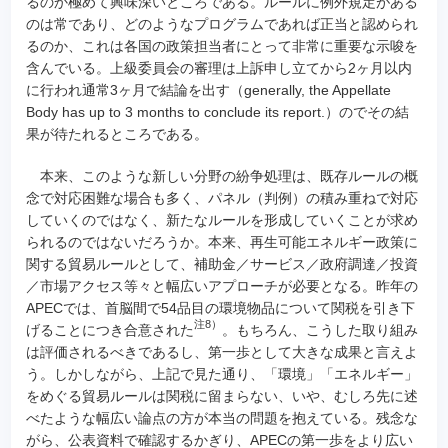
るのか極めて興味深いところである。ルールに例外規定がある
のは常であり、どのようなプログラムであれば正当と認められ
るのか、これは各国の政策担当者にとって非常に重要な示唆を
含んでいる。上級委員会の審理は上訴申し立てから2ヶ月以内
に行われ通常3ヶ月で結論を出す（generally, the Appellate
Body has up to 3 months to conclude its report.）のでその結
果が待たれるところである。
本来、このような新しい分野の紛争処理は、既存ルールの概
念で対応困難な場合も多く、パネル（判例）の積み重ねで対応
していくのではなく、新たなルールを形成していくことが求め
られるのではないだろうか。本来、再生可能エネルギー政策に
関する貿易ルールとして、補助金／サービス／政府調達／投資
／市場アクセス等々と幅広いアプローチが必要となる。昨年の
APECでは、首脳間で54品目の環境物品について関税を引き下
注8）
げることにつき合意された
。もちろん、こうした取り組み
は評価されるべきであるし、第一歩として大きな成果と言えよ
う。しかしながら、上記で見た通り、「環境」「エネルギー」
をめぐる貿易ルールは関税に留まらない、いや、むしろ先に述
べたような幅広い論点の方が本当の問題を抱えている。残念な
がら、公表資料で確認するかぎり、APECの第一歩をより広い