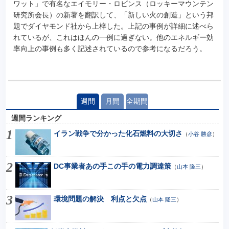
ワット」で有名なエイモリー・ロビンス（ロッキーマウンテン
研究所会長）の新著を翻訳して、「新しい火の創造」という邦
題でダイヤモンド社から上梓した。上記の事例が詳細に述べら
れているが、これはほんの一例に過ぎない。他のエネルギー効
率向上の事例も多く記述されているので参考になるだろう。
週間
月間
全期間
週間ランキング
イラン戦争で分かった化石燃料の大切さ
（
小谷 勝彦
）
DC事業者あの手この手の電力調達策
（
山本 隆三
）
環境問題の解決 利点と欠点
（
山本 隆三
）