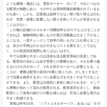
ような建物・施設には、電気モーター、ポンプ、それにつなが
る配管が無数にあり、その中には長時間連続稼働されているも
のも多い。しかも、設置後は故障でもない限り取り替えは行わ
れず、営業・操業に影響しない限り全体システムが見直される
ことは少ない。
この種の設備のエネルギー消費効率を10％でも上げることが
できれば、稼動時間が長いものの電力消費量は大きく下がるこ
とになる。一度チェックして効率の高いものに入れ替えること
は、多少の手間はかかるが大きなコストを要することではな
く、その投資回収期間も長くはないはずだ。
中でも効果が大きいのは流体を送る配管系統の見直しであ
る。配管内の流れには必ず管壁との摩擦があり、それを乗り越
えるだけの力がポンプ、それを回すモーターに必要となる。と
ころが、摩擦は配管の直径の5乗に効くため、少し太くするだ
けで流量を維持するポンプに必要な力を大きく引き下げること
ができる。また、配管は伝統的に直角に曲げられるが、そこで
も摩擦が加わって流れが阻害される。配管直径を太くし、曲線
配管にして直角の曲がりの数を減らせば、圧送に必要な電力は
大きく削減できる。
筆者は昨年10月、「ソフトエネルギーパス」あるいは「ネガ