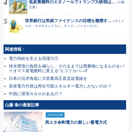
低炭素燃料のエタノールでトランプ大統領は...
（
小島
正美
）
世界銀行は気候ファイナンスの目標を撤廃す...
（
ヴィジ
ャヤ・ラマチャンドラン、テッド・ノードハウス
）
関連情報：
電力供給を支える現場力①
排水環境の負荷を減らし、そのままでは廃棄物になるものをバ
イオマス発電燃料に変える“エコリカバ―II”
日本の沿岸海底に大容量高圧直流送電線を
原発電力代替は再生可能エネルギー電力しかないのか？
中国に環境ＮＧＯがあるの？
山藤 泰の最新記事
2024/02/08
再エネ余剰電力の新しい蓄電方式