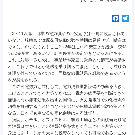
ＹＳエネルギー・リサーチ 代表
F
T
a
w
c
i
3・11以降、日本の電力供給の不安定さは一向に改善されて
e
t
いない。現時点では原発再稼働の数や時期は見通せず、断言は
できないが少なくともここ2～3年はこの不安定さが続き、突然
b
t
の広域停電、あるいは、計画停電が否定できない状況にある。
o
e
これに対応するために、事業所や家庭に緊急的な節電が要請さ
o
r
れ、これまで何とか危機を乗り切ってきた。
しかし、可成りの
k
無理が伴っているだけに、同様な節電効果が継続できるかどう
かが懸念される。
この節電努力と並行して、電力消費機器設備の効率を大きく
上げることができる方策があれば、電力の総需要を削減できて
無理のない節電効果を出すと同時に、火力発電所での化石燃料
消費を抑制することにつながるのだから地球温暖化対応策とも
なる。日本でも更なる効率化余地はあるはずだ。
病院、ホテル、オフィスビル、製造工場などの面積当たり電
力消費は大きい。この消費効率を大きく向上させる方策がごく
身近にあり、しかも大きな投資をしなくても可能である。この