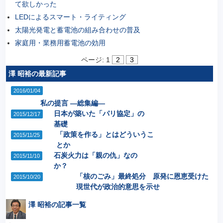
て欲しかった
LEDによるスマート・ライティング
太陽光発電と蓄電池の組み合わせの普及
家庭用・業務用蓄電池の効用
ページ:
1
2
3
澤 昭裕の最新記事
2016/01/04
私の提言 ―総集編―
日本が築いた「パリ協定」の
2015/12/17
基礎
「政策を作る」とはどういうこ
2015/11/25
とか
石炭火力は「親の仇」なの
2015/11/10
か？
「核のごみ」最終処分 原発に恩恵受けた
2015/10/20
現世代が政治的意思を示せ
澤 昭裕の記事一覧