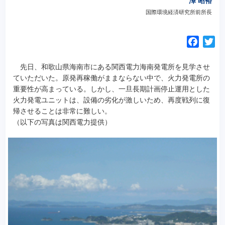
澤 昭裕
国際環境経済研究所前所長
F
T
a
w
c
i
先日、和歌山県海南市にある関西電力海南発電所を見学させ
e
t
ていただいた。原発再稼働がままならない中で、火力発電所の
重要性が高まっている。しかし、一旦長期計画停止運用とした
b
t
火力発電ユニットは、設備の劣化が激しいため、再度戦列に復
o
e
帰させることは非常に難しい。
o
r
（以下の写真は関西電力提供）
k