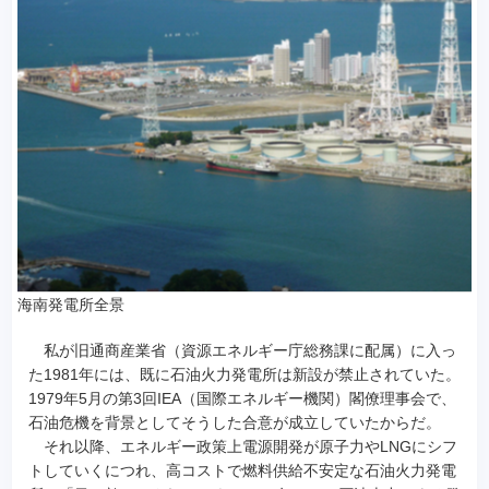
海南発電所全景
私が旧通商産業省（資源エネルギー庁総務課に配属）に入っ
た1981年には、既に石油火力発電所は新設が禁止されていた。
1979年5月の第3回IEA（国際エネルギー機関）閣僚理事会で、
石油危機を背景としてそうした合意が成立していたからだ。
それ以降、エネルギー政策上電源開発が原子力やLNGにシフ
トしていくにつれ、高コストで燃料供給不安定な石油火力発電