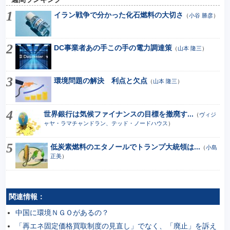
イラン戦争で分かった化石燃料の大切さ
（
小谷 勝彦
）
DC事業者あの手この手の電力調達策
（
山本 隆三
）
環境問題の解決 利点と欠点
（
山本 隆三
）
世界銀行は気候ファイナンスの目標を撤廃す...
（
ヴィジ
ャヤ・ラマチャンドラン、テッド・ノードハウス
）
低炭素燃料のエタノールでトランプ大統領は...
（
小島
正美
）
関連情報：
中国に環境ＮＧＯがあるの？
「再エネ固定価格買取制度の見直し」でなく、「廃止」を訴え