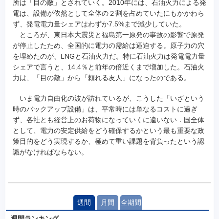
所は「目の敵」とされていく。2010年には、石油火力による発
電は、設備が依然として全体の２割を占めていたにもかかわら
ず、発電電力量シェアはわずか7.5%まで減少していた。
ところが、東日本大震災と福島第一原発の事故の影響で原発
が停止したため、全国的に電力の需給は逼迫する。原子力の穴
を埋めたのが、LNGと石油火力だ。特に石油火力は発電電力量
シェアで言うと、14.4％と前年の倍近くまで増加した。石油火
力は、「目の敵」から「頼れる友人」になったのである。
いま電力自由化の波が訪れているが、こうした「いざという
時のバックアップ設備」は、平常時には単なるコストに過ぎ
ず、各社とも経営上のお荷物になっていくに違いない．国全体
として、電力の安定供給をどう確保するかという最も重要な政
策目的をどう実現するか、極めて重い課題を背負ったという認
識がなければならない。
週間
月間
全期間
週間ランキング