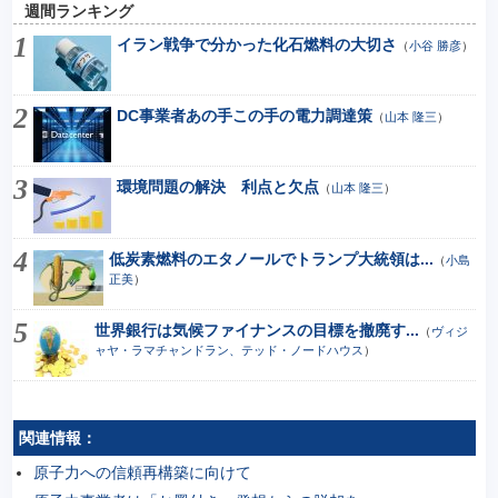
週間ランキング
イラン戦争で分かった化石燃料の大切さ
（
小谷 勝彦
）
DC事業者あの手この手の電力調達策
（
山本 隆三
）
環境問題の解決 利点と欠点
（
山本 隆三
）
低炭素燃料のエタノールでトランプ大統領は...
（
小島
正美
）
世界銀行は気候ファイナンスの目標を撤廃す...
（
ヴィジ
ャヤ・ラマチャンドラン、テッド・ノードハウス
）
関連情報：
原子力への信頼再構築に向けて