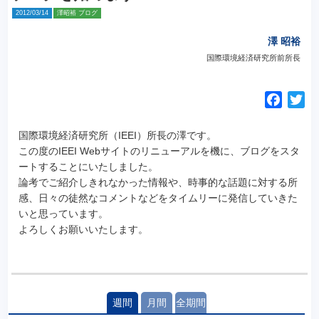
2012/03/14
澤昭裕 ブログ
澤 昭裕
国際環境経済研究所前所長
F
T
a
w
c
i
国際環境経済研究所（IEEI）所長の澤です。
e
t
この度のIEEI Webサイトのリニューアルを機に、ブログをスタ
ートすることにいたしました。
b
t
論考でご紹介しきれなかった情報や、時事的な話題に対する所
o
e
感、日々の徒然なコメントなどをタイムリーに発信していきた
o
r
いと思っています。
k
よろしくお願いいたします。
週間
月間
全期間