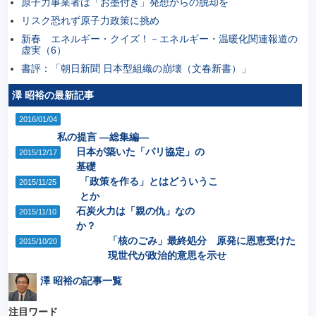
原子力事業者は「お墨付き」発想からの脱却を
リスク恐れず原子力政策に挑め
新春 エネルギー・クイズ！－エネルギー・温暖化関連報道の
虚実（6）
書評：「朝日新聞 日本型組織の崩壊（文春新書）」
澤 昭裕の最新記事
2016/01/04
私の提言 ―総集編―
日本が築いた「パリ協定」の
2015/12/17
基礎
「政策を作る」とはどういうこ
2015/11/25
とか
石炭火力は「親の仇」なの
2015/11/10
か？
「核のごみ」最終処分 原発に恩恵受けた
2015/10/20
現世代が政治的意思を示せ
澤 昭裕の記事一覧
注目ワード