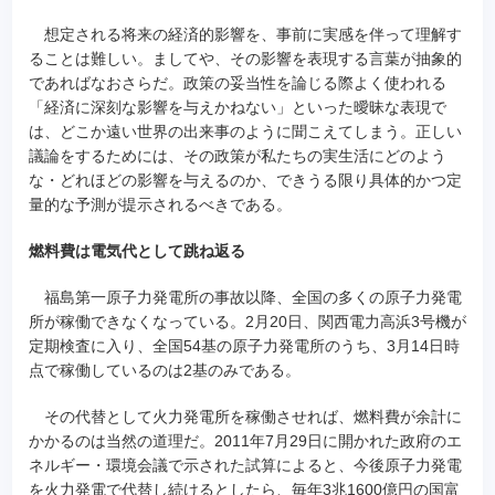
想定される将来の経済的影響を、事前に実感を伴って理解す
ることは難しい。ましてや、その影響を表現する言葉が抽象的
であればなおさらだ。政策の妥当性を論じる際よく使われる
「経済に深刻な影響を与えかねない」といった曖昧な表現で
は、どこか遠い世界の出来事のように聞こえてしまう。正しい
議論をするためには、その政策が私たちの実生活にどのよう
な・どれほどの影響を与えるのか、できうる限り具体的かつ定
量的な予測が提示されるべきである。
燃料費は電気代として跳ね返る
福島第一原子力発電所の事故以降、全国の多くの原子力発電
所が稼働できなくなっている。2月20日、関西電力高浜3号機が
定期検査に入り、全国54基の原子力発電所のうち、3月14日時
点で稼働しているのは2基のみである。
その代替として火力発電所を稼働させれば、燃料費が余計に
かかるのは当然の道理だ。2011年7月29日に開かれた政府のエ
ネルギー・環境会議で示された試算によると、今後原子力発電
を火力発電で代替し続けるとしたら、毎年3兆1600億円の国富