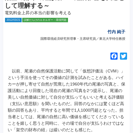
して理解する～
電気料金上昇の本当の影響を考える
2012/03/21
誤解だらけのエネルギー・環境問題
竹内 純子
国際環境経済研究所理事・主席研究員／東北大学特任教授
F
T
a
w
c
i
以前、尾瀬の自然保護活動に関して「仮想評価法（CVM）」
e
t
という手法を使ってその価値の計測を試みたことがある。ハイ
カーが押し寄せて自然が荒廃した1960年代の尾瀬の写真と、保
b
t
護活動により回復した現在の尾瀬の写真を2つ提示し、尾瀬の
o
e
美しい自然価値に対して自分が支払ってもいいと考える評価額
o
r
（支払い意思額）を聞いたものだ。
回答のなかには驚くほど高
k
額の回答もあり、平均すると年間で1人1000円超となった。担
当者としては、尾瀬の自然に高い価値を感じてくださっている
ことを嬉しく思うと同時に、その場で自分が支払うわけではな
い「架空の財布の紐」は緩いのだとも感じた。