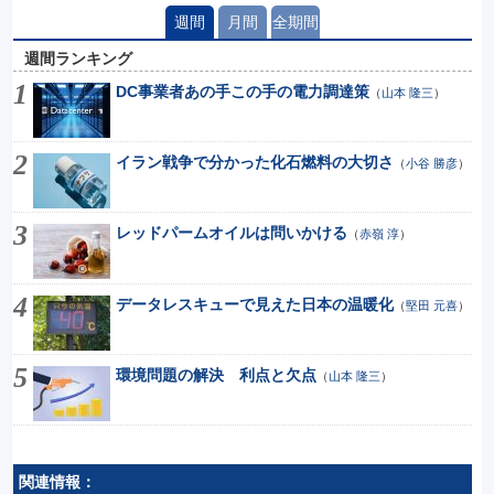
週間
月間
全期間
週間ランキング
DC事業者あの手この手の電力調達策
（
山本 隆三
）
イラン戦争で分かった化石燃料の大切さ
（
小谷 勝彦
）
レッドパームオイルは問いかける
（
赤嶺 淳
）
データレスキューで見えた日本の温暖化
（
堅田 元喜
）
環境問題の解決 利点と欠点
（
山本 隆三
）
関連情報：