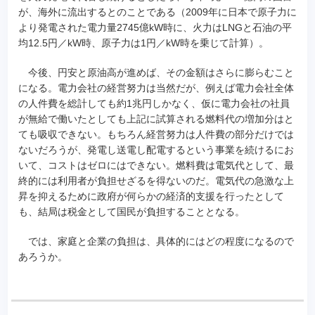
が、海外に流出するとのことである（2009年に日本で原子力に
より発電された電力量2745億kW時に、火力はLNGと石油の平
均12.5円／kW時、原子力は1円／kW時を乗じて計算）。
今後、円安と原油高が進めば、その金額はさらに膨らむこと
になる。電力会社の経営努力は当然だが、例えば電力会社全体
の人件費を総計しても約1兆円しかなく、仮に電力会社の社員
が無給で働いたとしても上記に試算される燃料代の増加分はと
ても吸収できない。もちろん経営努力は人件費の部分だけでは
ないだろうが、発電し送電し配電するという事業を続けるにお
いて、コストはゼロにはできない。燃料費は電気代として、最
終的には利用者が負担せざるを得ないのだ。電気代の急激な上
昇を抑えるために政府が何らかの経済的支援を行ったとして
も、結局は税金として国民が負担することとなる。
では、家庭と企業の負担は、具体的にはどの程度になるので
あろうか。