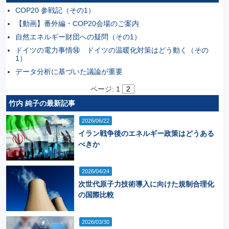
COP20 参戦記（その1）
【動画】番外編・COP20会場のご案内
自然エネルギー財団への疑問（その1）
ドイツの電力事情⑭ ドイツの温暖化対策はどう動く（その
1）
データ分析に基づいた議論が重要
ページ:
1
2
竹内 純子の最新記事
2026/06/22
イラン戦争後のエネルギー政策はどうある
べきか
2026/04/24
次世代原子力技術導入に向けた規制合理化
の国際比較
2026/03/30