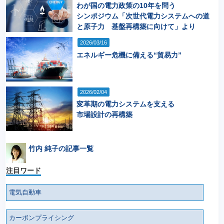
わが国の電力政策の10年を問う
シンポジウム「次世代電力システムへの道
と原子力 基盤再構築に向けて」より
2026/03/16
エネルギー危機に備える“貿易力”
2026/02/04
変革期の電力システムを支える
市場設計の再構築
竹内 純子の記事一覧
注目ワード
電気自動車
カーボンプライシング