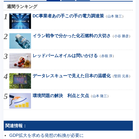
週間ランキング
DC事業者あの手この手の電力調達策
（
山本 隆三
）
イラン戦争で分かった化石燃料の大切さ
（
小谷 勝彦
）
レッドパームオイルは問いかける
（
赤嶺 淳
）
データレスキューで見えた日本の温暖化
（
堅田 元喜
）
環境問題の解決 利点と欠点
（
山本 隆三
）
関連情報：
GDP拡大を求める発想の転換が必要に