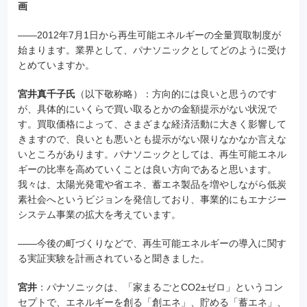
画
――2012年7月1日から再生可能エネルギーの全量買取制度が
始まります。業界として、パナソニックとしてどのように受け
とめていますか。
宮井真千子氏
（以下敬称略）：方向的には良いと思うのです
が、具体的にいくらで買い取るとかの金額提示がない状況で
す。買取価格によって、さまざまな経済活動に大きく影響して
きますので、良いとも悪いとも提示がない限りなかなか言えな
いところがあります。パナソニックとしては、再生可能エネル
ギーの比率を高めていくことは良い方向であると思います。
我々は、太陽光発電や省エネ、蓄エネ製品を増やしながら低炭
素社会へというビジョンを発信しており、事業的にもエナジー
システム事業の拡大を考えています。
――今後の町づくりなどで、再生可能エネルギーの導入に関す
る実証実験を計画されていると聞きました。
宮井
：パナソニックは、「家まるごとCO2±ゼロ」というコン
セプトで、エネルギーを創る「創エネ」、貯める「蓄エネ」、