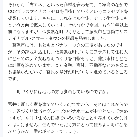
それから「省エネ」といった商材を合わせて、ご家庭のなかで
CO2プラスマイナス・ゼロを目指していくというコンセプトを
提案しています。さらに、これをビル全体、そして街全体にも
という方向で拡大しています。そのなかで今回、もう半年以上
前になりますが、低炭素な町づくりとして藤沢市と協働でサス
テイナブル･スマートタウンの構想を発表しました。
藤沢市には、もともとパナソニックの工場があったのです
が、その跡地を活用し、低炭素な町づくりにプラスして住む人
にとっての安全安心な町づくりを目指そうと、藤沢市様ととも
に計画を進めています。また金融、商社、不動産などの企業に
も協業いただいて、官民を挙げた町づくりを進めているところ
です。
――町づくりには地元の方も参画しているのですか。
宮井
：新しく家を建てていくわけですから、それはこれからで
す。家づくりは当社グループのパナホームが中心となって進め
ますが、やはり住民の目線でいろいろなことを考えていかなけ
ればいけません。住んでいただく方にとって住みよい町になる
かどうかが一番のポイントでしょう。