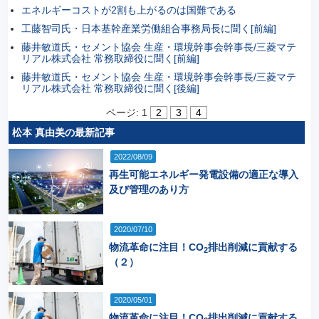
エネルギーコストが2割も上がるのは国難である
工藤智司氏・日本基幹産業労働組合事務局長に聞く[前編]
藤井敏道氏・セメント協会 生産・環境幹事会幹事長/三菱マテ
リアル株式会社 常務取締役に聞く[前編]
藤井敏道氏・セメント協会 生産・環境幹事会幹事長/三菱マテ
リアル株式会社 常務取締役に聞く[後編]
ページ:
1
2
3
4
松本 真由美の最新記事
2022/08/09
再生可能エネルギー発電設備の適正な導入
及び管理のあり方
2020/07/10
物流革命に注目！CO
排出削減に貢献する
2
（２）
2020/05/01
物流革命に注目！CO
排出削減に貢献する