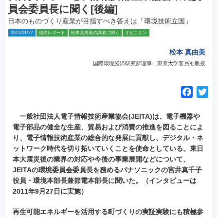
員会委員長に聞く[後編]
日本のものづくり産業が目指すべき答えは「環境技術立国」
2012/01/27
福島レポート
松本真由美の識者に聞く
オピニオン
松本 真由美
国際環境経済研究所理事、東京大学客員准教授
F
T
a
w
c
i
一般社団法人電子情報技術産業協会(JEITA)は、電子機器や
e
t
電子部品の健全な生産、貿易および消費の推進を図ることによ
り、電子情報技術産業の総合的な発展に貢献し、デジタル・ネ
b
t
ットワーク時代を切り拓いていくことを使命としている。東日
o
e
本大震災後の業界の対応や今後の事業展開などについて、
o
r
JEITAの環境委員会委員長を務めるパナソニックの宮井真千子
k
役員・環境本部長兼節電本部長に聞いた。（インタビューは
2011年9月27日に実施）
再生可能エネルギーを活用する町づくりの実証実験にも積極参