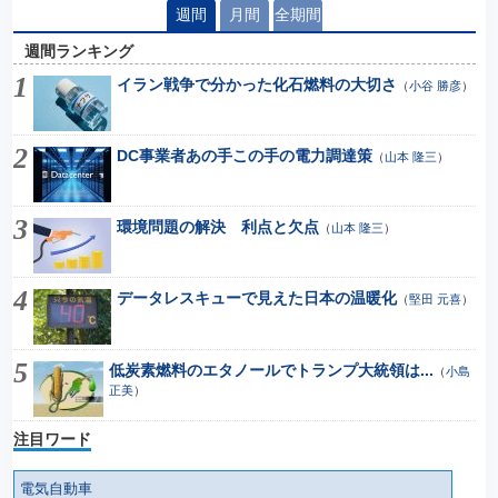
週間
月間
全期間
週間ランキング
イラン戦争で分かった化石燃料の大切さ
（
小谷 勝彦
）
DC事業者あの手この手の電力調達策
（
山本 隆三
）
環境問題の解決 利点と欠点
（
山本 隆三
）
データレスキューで見えた日本の温暖化
（
堅田 元喜
）
低炭素燃料のエタノールでトランプ大統領は...
（
小島
正美
）
注目ワード
電気自動車