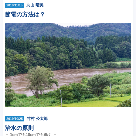
丸山 晴美
2019/11/15
節電の方法は？
竹村 公太郎
2019/10/25
治水の原則
－ 1cmでも10cmでも低く －