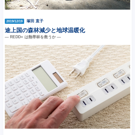
塚田 直子
2019/12/19
途上国の森林減少と地球温暖化
― REDD+ は熱帯林を救うか ―