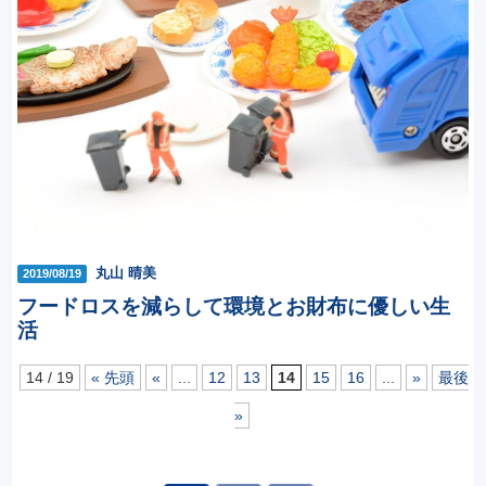
丸山 晴美
2019/08/19
フードロスを減らして環境とお財布に優しい生
活
14 / 19
« 先頭
«
...
12
13
14
15
16
...
»
最後
»