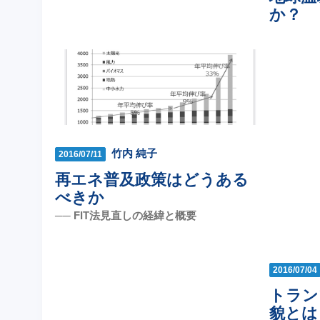
か？
竹内 純子
2016/07/11
再エネ普及政策はどうある
べきか
── FIT法見直しの経緯と概要
2016/07/04
トラン
貌とは