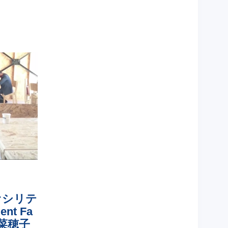
ァシリテ
ent Fa
 菜穂子