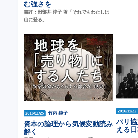
む強さを
書評：田部井 淳子 著「それでもわたしは
山に登る」
2016/11/22
竹内 純子
2016/11/25
パリ協
資本の論理から気候変動読み
える日
解く