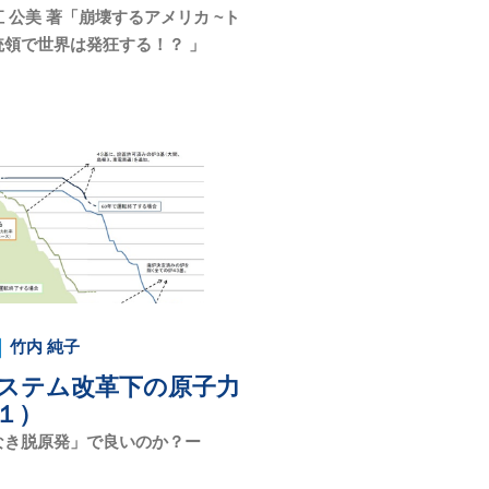
 公美 著「崩壊するアメリカ ~ト
統領で世界は発狂する！？ 」
竹内 純子
ステム改革下の原子力
１）
なき脱原発」で良いのか？ー