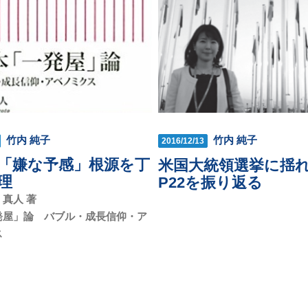
竹内 純子
竹内 純子
2016/12/13
「嫌な予感」根源を丁
米国大統領選挙に揺れ
理
P22を振り返る
真人 著
発屋」論 バブル・成長信仰・ア
ス