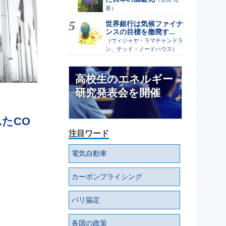
喜
）
世界銀行は気候ファイナ
ンスの目標を撤廃す...
（
ヴィジャヤ・ラマチャンドラ
ン、テッド・ノードハウス
）
高校生のエネルギー
研究発表会を開催
たCO
注目ワード
電気自動車
カーボンプライシング
パリ協定
各国の政策