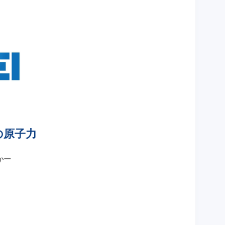
の原子力
かー