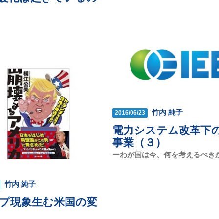
竹内 純子
2016/06/23
電力システム改革下
事業（３）
ーわが国は今、何を考えるべき
竹内 純子
プ現象生む米国の変