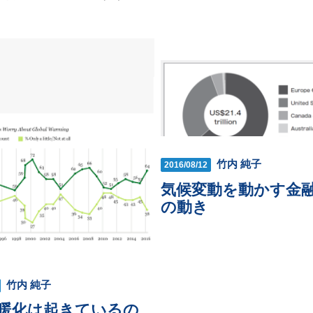
竹内 純子
2016/08/12
気候変動を動かす金
の動き
竹内 純子
暖化は起きているの