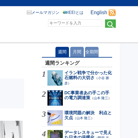
English
メールマガジン
IEEIとは
週間
月間
全期間
週間ランキング
イラン戦争で分かった化
石燃料の大切さ
（
小谷 勝
彦
）
DC事業者あの手この手
の電力調達策
（
山本 隆三
）
環境問題の解決 利点と
欠点
（
山本 隆三
）
データレスキューで見え
た日本の温暖化
（
堅田 元