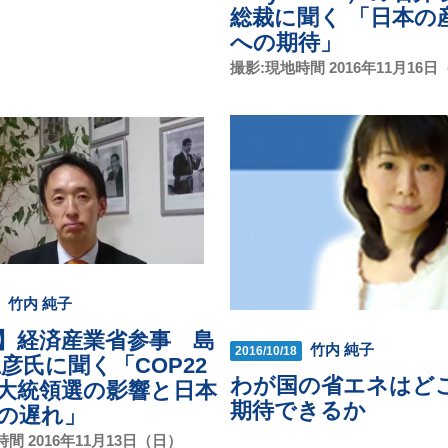
総裁に聞く 「日本の
への期待」
撮影:現地時間 2016年11月16
竹内 純子
】経済産業省参事 島
竹内 純子
2016/10/18
仁彦氏に聞く「COP22
わが国の省エネはど
大統領選の影響と日本
期待できるか
の遅れ」
間 2016年11月13日（日）