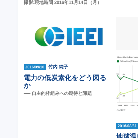
撮影:現地時間 2016年11月14日（月）
竹内 純子
2016/09/16
電力の低炭素化をどう図る
か
── 自主的枠組みへの期待と課題
2016/08/31
地球温