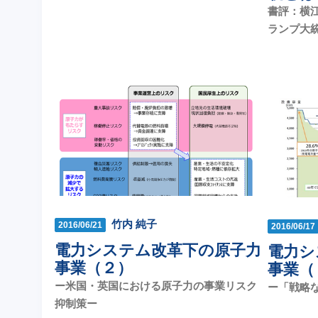
書評：横江
ランプ大
竹内 純子
2016/06/21
2016/06/17
電力システム改革下の原子力
電力シ
事業（２）
事業（
ー米国・英国における原子力の事業リスク
ー「戦略
抑制策ー