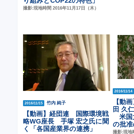
り組みとCOP22の特色」
撮影:現地時間 2016年11月17日（木）
2016/11/14
【動画
竹内 純子
2016/11/15
田 久
【動画】経団連 国際環境戦
米国
略WG座長 手塚 宏之氏に聞
の批准
く「各国産業界の連携」
撮影:現地時