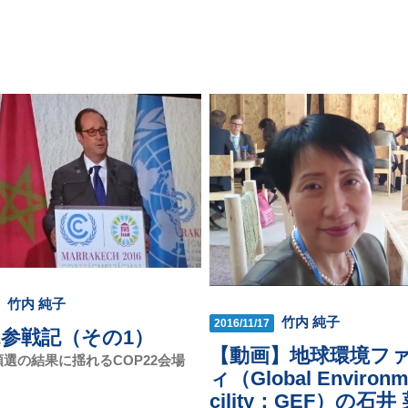
竹内 純子
竹内 純子
2016/11/17
22参戦記（その1）
【動画】地球環境フ
選の結果に揺れるCOP22会場
ィ（Global Environm
cility：GEF）の石井