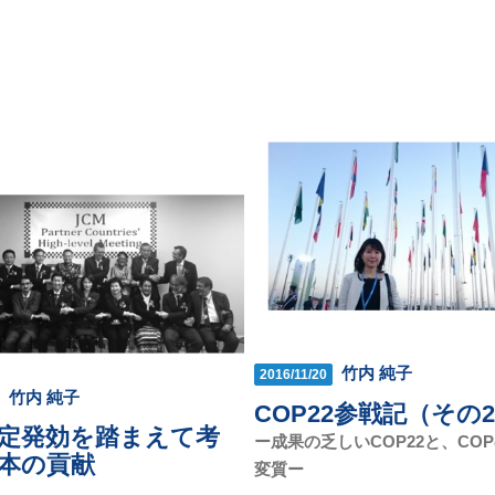
竹内 純子
2016/11/20
竹内 純子
COP22参戦記（その
定発効を踏まえて考
ー成果の乏しいCOP22と、CO
本の貢献
変質ー