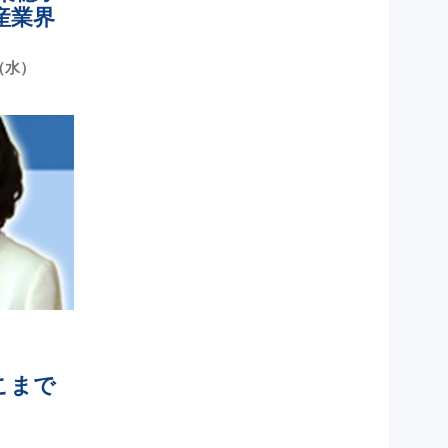
産業界
日（水）
こまで