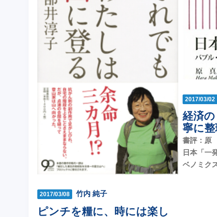
2017/03/02
経済の
寧に整
書評：原 
日本「一
ベノミク
竹内 純子
2017/03/08
ピンチを糧に、時には楽し