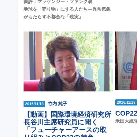
書評：マッケンジー・ファンク著
地球を「売り物」にする人たち―異常気象
がもたらす不都合な「現実」
2016/11/18
竹内 純子
2016/11/18
COP
【動画】国際環境経済研究所
米国大統領
長谷川主席研究員に聞く
「フューチャーアースの取