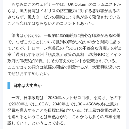
ちなみにこのウェビナーでは、UK Columnのコラムニストか
らは、風力発電はイギリスの防空能力に対する悪影響があるの
みならず、風力タービンの回転により鳥が多く殺傷されている
ことも忘れてはならないとのコメントもあった。
筆者はかねがね、一般的に動物愛護に熱心な印象がある欧州
で、なぜこのことについて批判の声が少ないのかと疑問に思っ
ていたが、川口マーン惠美氏の『SDGsの不都合な真実』の第2
章「過激化する欧州『脱炭素』政策の真相 環境NGOとドイツ
政府の‟親密な”関係」にその答えのヒントが記載されている。
ここではその紹介は紙幅の関係で割愛するが、大変興味深いの
でぜひおすすめしたい。
日本は大丈夫か
一方、日本政府は「2050年ネットゼロ目標」を掲げ、その下
で2030年までに10GW、2040年までに30～45GWの洋上風力
発電を導入することを目標に掲げている。洋上風力発電の導入
を進めるということは当然ながら、これからも多くの風車を建
設していく、ということである。