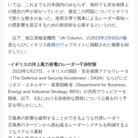
いては、これまでも日本国内のみならず、海外でも安全保障上
の懸念の声が挙がっていたが、最近この問題についてイギリス
で新たな動きがあった。政府主導で風車によるレーダー探知へ
の悪影響を是正するための新技術を公募するというのだ。
以下、独立系報道機関「UK Column」の
2023年2月6日の報
道
ならびに
イギリス政府のウェブサイト
に掲載された概要を紹
介したい。
･イギリスの洋上風力発電のレーダー干渉対策
2023年1月27日、イギリスの国防・安全保障アクセラレータ
（The Defence and Security Accelerator；DASA）ならびにビ
ジネス・エネルギー・産業戦略省（Department for Business,
Energy and Industrial Strategy; BEIS）が共同でウェビナーを
開催。以下、3点における技術的な開発について公募を行う予
定を明らかにした。
①風車の影響を緩和することができるような代替レーダー
②風車のタービンから跳ね返るレーダーシグナルを削減するよ
うなステルス素材