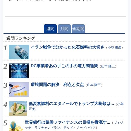
週間
月間
全期間
週間ランキング
イラン戦争で分かった化石燃料の大切さ
（
小谷 勝彦
）
DC事業者あの手この手の電力調達策
（
山本 隆三
）
環境問題の解決 利点と欠点
（
山本 隆三
）
低炭素燃料のエタノールでトランプ大統領は...
（
小島
正美
）
世界銀行は気候ファイナンスの目標を撤廃す...
（
ヴィジ
ャヤ・ラマチャンドラン、テッド・ノードハウス
）