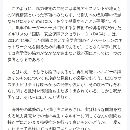
このように、風力発電の展開には環境アセスメントや地元と
の関係構築といった事項のみならず、防衛力への悪影響の低減
ならびにそのためのコストを全て勘案することが重要だ。今
回、風車のレーダー不干渉に関する新技術の公募を呼びかけた
イギリスの「国防・安全保障アクセラレータ（DASA）」は、
2016年に発足した国防において産学官間のイノベーションのネ
ットワーク化を図るための組織であるが、ことさら軍事に関し
ては産学官の協力がなかなか進まない我が国にとっては一つの
参考となるであろう。
とはいえ、そもそも論ではあるが、再生可能エネルギーの議
論そのものについても冷静な見直しが必要であろう。ESGやサ
ステナビリティは欧米からの発信が強いが、その欧米ではそれ
らに関する批判や懐疑論もまた多く出されている。しかし我が
国では、それらはほとんど皆無だ。
海外発の威勢のよい掛け声に踊らされ、実は様々な問題を抱
える風力発電やその他の再生エネルギーに関してなんの疑問も
持たずにこのまま積極推進を行って良いものかどうか、一度立
ち止まって再検討すべき時ではないだろうか。