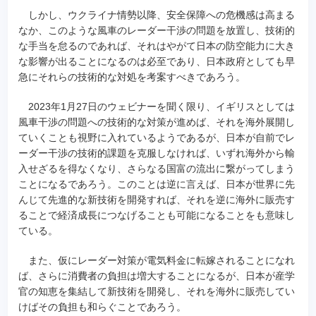
しかし、ウクライナ情勢以降、安全保障への危機感は高まる
なか、このような風車のレーダー干渉の問題を放置し、技術的
な手当を怠るのであれば、それはやがて日本の防空能力に大き
な影響が出ることになるのは必至であり、日本政府としても早
急にそれらの技術的な対処を考案すべきであろう。
2023年1月27日のウェビナーを聞く限り、イギリスとしては
風車干渉の問題への技術的な対策が進めば、それを海外展開し
ていくことも視野に入れているようであるが、日本が自前でレ
ーダー干渉の技術的課題を克服しなければ、いずれ海外から輸
入せざるを得なくなり、さらなる国富の流出に繋がってしまう
ことになるであろう。このことは逆に言えば、日本が世界に先
んじて先進的な新技術を開発すれば、それを逆に海外に販売す
ることで経済成長につなげることも可能になることをも意味し
ている。
また、仮にレーダー対策が電気料金に転嫁されることになれ
ば、さらに消費者の負担は増大することになるが、日本が産学
官の知恵を集結して新技術を開発し、それを海外に販売してい
けばその負担も和らぐことであろう。