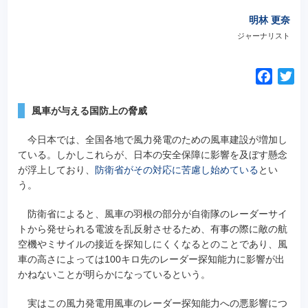
明林 更奈
ジャーナリスト
F
T
a
w
c
i
風車が与える国防上の脅威
e
t
今日本では、全国各地で風力発電のための風車建設が増加し
b
t
ている。しかしこれらが、日本の安全保障に影響を及ぼす懸念
o
e
が浮上しており、
防衛省がその対応に苦慮し始めている
とい
o
r
う。
k
防衛省によると、風車の羽根の部分が自衛隊のレーダーサイ
トから発せられる電波を乱反射させるため、有事の際に敵の航
空機やミサイルの接近を探知しにくくなるとのことであり、風
車の高さによっては100キロ先のレーダー探知能力に影響が出
かねないことが明らかになっているという。
実はこの風力発電用風車のレーダー探知能力への悪影響につ