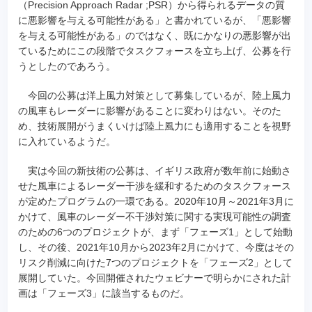
（Precision Approach Radar ;PSR）から得られるデータの質
に悪影響を与える可能性がある」と書かれているが、「悪影響
を与える可能性がある」のではなく、既にかなりの悪影響が出
ているためにこの段階でタスクフォースを立ち上げ、公募を行
うとしたのであろう。
今回の公募は洋上風力対策として募集しているが、陸上風力
の風車もレーダーに影響があることに変わりはない。そのた
め、技術展開がうまくいけば陸上風力にも適用することを視野
に入れているようだ。
実は今回の新技術の公募は、イギリス政府が数年前に始動さ
せた風車によるレーダー干渉を緩和するためのタスクフォース
が定めたプログラムの一環である。2020年10月～2021年3月に
かけて、風車のレーダー不干渉対策に関する実現可能性の調査
のための6つのプロジェクトが、まず「フェーズ1」として始動
し、その後、2021年10月から2023年2月にかけて、今度はその
リスク削減に向けた7つのプロジェクトを「フェーズ2」として
展開していた。今回開催されたウェビナーで明らかにされた計
画は「フェーズ3」に該当するものだ。