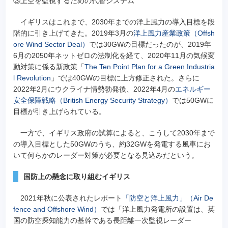
③上空を監視するための代替システム
イギリスはこれまで、2030年までの洋上風力の導入目標を段
階的に引き上げてきた。2019年3月の
洋上風力産業政策（Offsh
ore Wind Sector Deal）
では30GWの目標だったのが、2019年
6月の2050年ネットゼロの法制化を経て、2020年11月の気候変
動対策に係る新政策「
The Ten Point Plan for a Green Industria
l Revolution
」では40GWの目標に上方修正された。さらに
2022年2月にウクライナ情勢勃発後、2022年4月の
エネルギー
安全保障戦略（British Energy Security Strategy）
では50GWに
目標が引き上げられている。
一方で、イギリス政府の試算によると、こうして2030年まで
の導入目標とした50GWのうち、約32GWを発電する風車にお
いて何らかのレーダー対策が必要となる見込みだという。
国防上の懸念に取り組むイギリス
2021年秋に公表されたレポート
「防空と洋上風力」（Air De
fence and Offshore Wind）
では「洋上風力発電所の設置は、英
国の防空探知能力の基幹である長距離一次監視レーダー