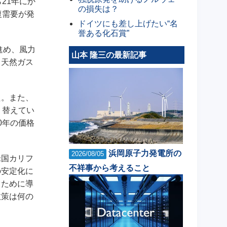
21年にか
の損失は？
復需要が発
ドイツにも差し上げたい“名
誉ある化石賞”
進め、風力
山本 隆三の最新記事
、天然ガス
た。また、
り替えてい
0年の価格
浜岡原子力発電所の
2026/08/05
米国カリフ
不祥事から考えること
の安定化に
ぐために導
政策は何の