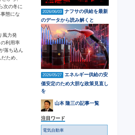
ら次の冬に
ナフサの供給を最新
2026/06/03
い事態にな
のデータから読み解くと
り風力発
力の利用率
が落ち込ん
んだため、
エネルギー供給の安
2026/05/27
価安定のため大胆な政策見直し
を
山本 隆三の記事一覧
注目ワード
電気自動車