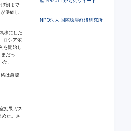
@ieei2011 からのツイート
は9割まで
アが供給し
NPO法人 国際環境経済研究所
気味にした
。ロシア依
入を開始し
ままだっ
いた。
価格は急騰
室効果ガス
進めた。さ