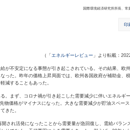
国際環境経済研究所所長、常
印
（「
エネルギーレビュー
」より転載：202
給が不安定になる事態が引き起こされている。その結果、欧
になった。昨年の価格上昇局面では、欧州各国政府が補助金、
を軽減することもあった。
る。まず、コロナ禍が引き起こした需要減少に伴いエネルギ
油の先物価格がマイナスになった。大きな需要減少が貯油スペー
出てきた。
再開され活発になったことから需要量が急回復し、需給バラン