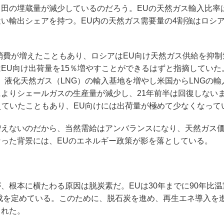
田の埋蔵量が減少しているのだろう。EUの天然ガス輸入比率
い輸出シェアを持つ。EU内の天然ガス需要量の4割強はロシ
消費が増えたこともあり、ロシアはEU向け天然ガス供給を抑制
EU向け出荷量を15％増やすことができるはずと指摘していた
、液化天然ガス（LNG）の輸入基地を増やし米国からLNGの輸
よりシェールガスの生産量が減少し、21年前半は回復しない
えていたこともあり、EU向けには出荷量が極めて少なくなって
えないのだから、当然需給はアンバランスになり、天然ガス
った背景には、EUのエネルギー政策が影を落としている。
根本に横たわる原因は脱炭素だ。EUは30年までに90年比温
達成を定めている。このために、脱石炭を進め、再生エネ導入を
られた。