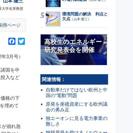
山本 隆三
葉大学名誉教授
環境問題の解決 利点と
欠点
（
山本 隆三
）
刷用ページ
高校生のエネルギー
F
T
a
w
研究発表会を開催
c
i
2年3月号）
e
t
b
t
州諸国を中
o
e
税投入など
関連情報：
o
r
自動車だけではない欧州と中
k
国の“電動”問題
ー価格の下
原発を座礁資産にする欧州議
スを埋めて
会の勇み足
独エーオンに見る電力事業の
難しさ
スが崩れ急
独脱原発を助けるノルウェー