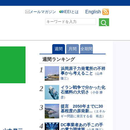
English
メールマガジン
IEEIとは
週間
月間
全期間
週間ランキング
浜岡原子力発電所の不祥
事から考えること
（
山本
隆三
）
イラン戦争で分かった化
石燃料の大切さ
（
小谷 勝
彦
）
提言 2050年までに30
基程度の原発新...
（
エネル
ギー問題に発言する会 有志
）
DC事業者あの手この手
の電力調達策
（
山本 隆三
）