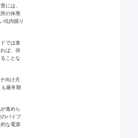
背景には、
電所の休廃
い坑内掘り
ードでは進
あれば、供
することな
イナ向け天
とも厳冬期
化が進めら
接のパイプ
定的な電源