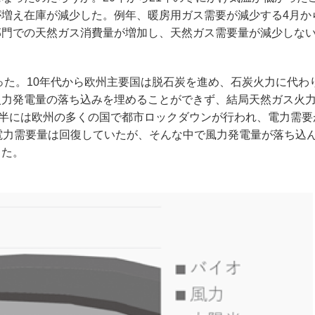
増え在庫が減少した。例年、暖房用ガス需要が減少する4月か
部門での天然ガス消費量が増加し、天然ガス需要量が減少しな
った。10年代から欧州主要国は脱石炭を進め、石炭火力に代わ
火力発電量の落ち込みを埋めることができず、結局天然ガス火
前半には欧州の多くの国で都市ロックダウンが行われ、電力需要
電力需要量は回復していたが、そんな中で風力発電量が落ち込
った。