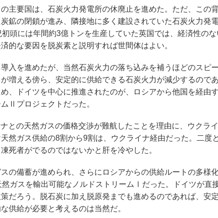
の主要国は、石炭火力発電所の休廃止を進めた。ただ、この
た炭鉱の閉鎖が進み、隣接地に多く建設されていた石炭火力発
紀初頭には年間約3億トンを生産していた英国では、経済性のな
経済的な要因を脱炭素と説明すれば世間体はよい。
導入を進めたが、当然石炭火力の落ち込みを補うほどのスピ
ネが増える傍ら、安定的に供給できる石炭火力が減少するので
ため、ドイツを中心に推進されたのが、ロシアから他国を経由
ームⅡプロジェクトだった。
ライナとの天然ガスの価格交渉が難航したことを理由に、ウクラ
天然ガス供給の8割から9割は、ウクライナ経由だった。二度
り凍死者がでるのではないかと肝を冷やした。
スの備蓄が進められ、さらにロシアからの供給ルートの多様
天然ガスを輸出可能なノルドストリームⅠだった。ドイツが直
政策だろう。脱石炭に加え脱原発までも進めるのであれば、安
的な供給が必要と考えるのは当然だ。