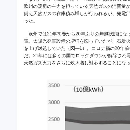
欧州の暖房の主力を担っている天然ガスの消費量が
備え天然ガスの在庫積み増しが行われるが、発電
った。
欧州では21年初春から20年ぶりの無風状態にな
電、太陽光発電設備の増強を図っていたが、石炭
を上げ対処していた（
図―1
）。コロナ禍の20年
だ。21年には多くの国でロックダウンが解除され
天然ガス火力をさらに炊き増し対応することにな