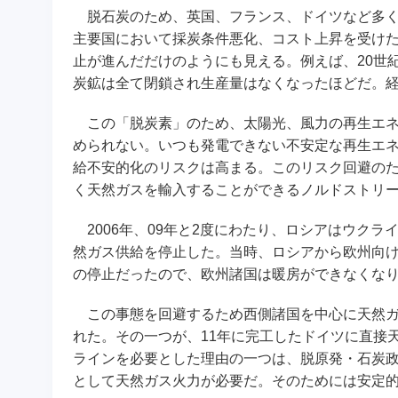
脱石炭のため、英国、フランス、ドイツなど多く
主要国において採炭条件悪化、コスト上昇を受け
止が進んだだけのようにも見える。例えば、20世
炭鉱は全て閉鎖され生産量はなくなったほどだ。
この「脱炭素」のため、太陽光、風力の再生エネ
められない。いつも発電できない不安定な再生エ
給不安的化のリスクは高まる。このリスク回避の
く天然ガスを輸入することができるノルドストリ
2006年、09年と2度にわたり、ロシアはウク
然ガス供給を停止した。当時、ロシアから欧州向け
の停止だったので、欧州諸国は暖房ができなくな
この事態を回避するため西側諸国を中心に天然ガ
れた。その一つが、11年に完工したドイツに直接
ラインを必要とした理由の一つは、脱原発・石炭
として天然ガス火力が必要だ。そのためには安定