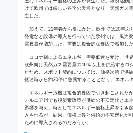
激なエネルギー価格の上昇が発生した。経済活動ば
けて欧州では厳しい冬季の天候となり、天然ガス需
生した。
加えて、21年春から夏にかけ、欧州では20年ぶ
発電など設備の導入を行っていた欧州では、風力
需要量が増加した。需要は複合的な要因で増加し
コロナ禍によるエネルギー需要低迷を受け、世界
欧州向け天然ガス需要量の40％以上を供給するロ
たため、スポット契約については、価格次第で供給
低迷時から約20倍に急騰することとなり、エネル
エネルギー危機は複合的要因で引き起こされたが
ォルニア州でも脱炭素政策が供給の不安定化とエ
影響を与え、時としてエネルギー価格上昇を引き
入されるが、結果、価格上昇と供給の不安定化が
ために導入されるのだろうか。