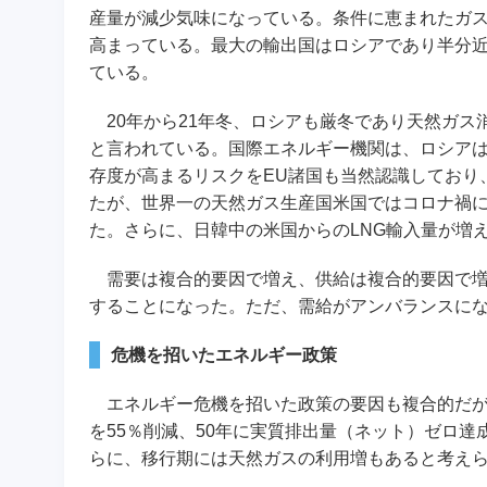
産量が減少気味になっている。条件に恵まれたガス
高まっている。最大の輸出国はロシアであり半分近
ている。
20年から21年冬、ロシアも厳冬であり天然ガス
と言われている。国際エネルギー機関は、ロシアは
存度が高まるリスクをEU諸国も当然認識しており
たが、世界一の天然ガス生産国米国ではコロナ禍に
た。さらに、日韓中の米国からのLNG輸入量が増
需要は複合的要因で増え、供給は複合的要因で増
することになった。ただ、需給がアンバランスにな
危機を招いたエネルギー政策
エネルギー危機を招いた政策の要因も複合的だが、
を55％削減、50年に実質排出量（ネット）ゼロ
らに、移行期には天然ガスの利用増もあると考え