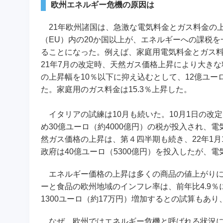
欧州エネルギー危機の原因は
21年欧州諸国は、急激な電気料金とガス料金の
（EU）内の20か国以上が、エネルギーへの課税
ることになった。例えば、家庭用電気料金とガス
21年7月の改定時、天然ガス価格上昇により大き
の上昇幅を10％以下に抑え込むとして、12億ユーロ
た。家庭用のガス料金は15.3％上昇した。
イタリアの試練は10月も続いた。10月1日の改定
め30億ユーロ（約4000億円）の税が投入され、電
然ガス価格の上昇は、第４四半期も続き、22年1
政府は40億ユーロ（5300億円）を投入したが、電
エネルギー価格の上昇は多くの商品の値上がりにつ
ーと食品の欧州地域のインフレ率は、前年比4.9
1300ユーロ（約17万円）増加するとの試算もあ
なぜ、欧州ではエネルギー危機と呼ばれる状況にな