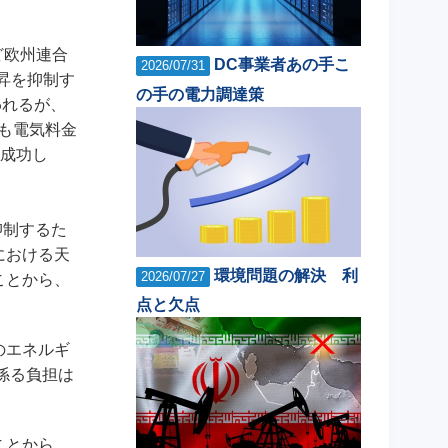
ど欧州連合
DC事業者あの手こ
2026/07/31
昇を抑制す
の手の電力調達策
われるが、
も電気料金
に成功し
抑制するた
における天
環境問題の解決 利
2026/07/27
ことから、
点と欠点
のエネルギ
係る負担は
ことから、