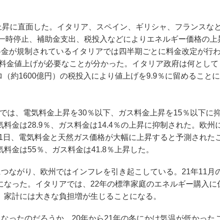
上昇に直面した。イタリア、スペイン、ギリシャ、フランスな
を一時停止、補助金支出、税投入などによりエネルギー価格の上
料金が規制されているイタリアでは四半期ごとに料金改定が行
な料金値上げが必要なことが分かった。イタリア政府は何として
（約1600億円）の税投入により値上げを9.9％に留めること
では、電気料金上昇を30％以下、ガス料金上昇を15％以下に
気料金は28.9％、ガス料金は14.4％の上昇に抑制された。欧州
月1日、電気料金と天然ガス価格が大幅に上昇すると予測された
気料金は55％、ガス料金は41.8％上昇した。
ながり、欧州ではインフレを引き起こしている。21年11月
％になった。イタリアでは、22年の標準家庭のエネルギー購入に
り、家計には大きな負担増が生じることになる。
ったのだろうか。20年から21年の冬にかけ気温が低かった