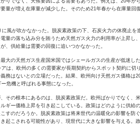
かりでなく、天候要因による需要もあった。例えば、20年から
要量が増え在庫量が減少した。そのため21年春から在庫量回
りに風が吹かなかった。脱炭素政策の下、石炭火力の休廃止を
発電量の落ち込み分を賄うため天然ガス火力の利用率が上昇し
たが、供給量は需要の回復に追いつかなかった。
最大の天然ガス生産国米国ではシェールガスの生産が低迷し
シアは、欧州の多くの需要家が長期契約からスポット契約に切
義務はないとの立場だった。結果、欧州向け天然ガス価格は2
ギー危機と呼ばれる事態になった。
、その根本にあるのは、脱炭素政策だ。欧州ばかりでなく、
ネルギー価格上昇を引き起こしている。政策はどのように供給
起こすのだろうか。脱炭素政策は将来世代の温暖化の影響を防
引き起こされる可能性があり、現世代に大きな影響を与える。