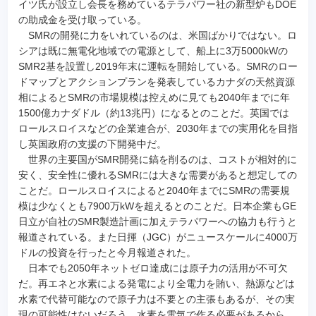
イツ氏が設立し会長を務めているテラパワー社の新型炉もDOE
の助成金を受け取っている。
SMRの開発に力をいれているのは、米国ばかりではない。ロ
シアは既に無電化地域での電源として、船上に3万5000kWの
SMR2基を設置し2019年末に運転を開始している。SMRのロー
ドマップとアクションプランを発表しているカナダの天然資源
相によるとSMRの市場規模は控えめに見ても2040年までに年
1500億カナダドル（約13兆円）になるとのことだ。英国では
ロールスロイスなどの企業連合が、2030年までの実用化を目指
し英国政府の支援の下開発中だ。
世界の主要国がSMR開発に鎬を削るのは、コストが相対的に
安く、安全性に優れるSMRには大きな需要があると想定しての
ことだ。ロールスロイスによると2040年までにSMRの需要規
模は少なくとも7900万kWを超えるとのことだ。日本企業もGE
日立が自社のSMR製造計画に加えテラパワーへの協力も行うと
報道されている。また日揮（JGC）がニュースケールに4000万
ドルの投資を行ったと今月報道された。
日本でも2050年ネットゼロ達成には原子力の活用が不可欠
だ。再エネと水素による発電により全電力を賄い、熱源などは
水素で代替可能なので原子力は不要との主張もあるが、その実
現の可能性はないだろう。水素を電気で作る必要があるから