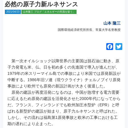
必然の原子力新ルネサンス
2021/04/23
山本隆三 ブログ「エネルギーの常識を疑う」
山本 隆三
国際環境経済研究所所長、常葉大学名誉教授
F
T
a
w
c
i
第一次オイルショック以降世界の主要国は脱石油に動き、原
e
t
子力発電も米、仏、日を初め多くの先進国で導入が進んだが、
1979年の米スリーマイル島での事故により米国では原発新設が
b
t
中断する。
1986年旧ソ連（現ウクライナ）チェルノブイリ原発
o
e
事故により欧州でも原発の新設計画が大きく後退した。
o
r
原発の建設が再度活発になるのは、中国が急増する電力需要
k
に応えるため原発の建設を活発化させた2000年代になってから
だ。フランス、フィンランドでも欧州加圧水型炉（EPR）と呼
ばれる新型炉の建設が始まり、原子力ルネサンスと呼ばれた。
しかし、その流れは福島第1原発事故と欧米の工事における工
期の遅れにより止まった。