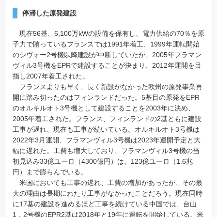
停滞した原発建設
現在56基、6,100万kWの設備を保有し、電力供給の70％を原
子力で賄っているフランスでは1991年着工、1999年運転開始
のシヴォー2号機以降建設が中断していたが、2005年フラマン
ヴィル3号機をEPRで建設することが決まり、2012年運開を目
指し2007年着工された。
フランスよりも早く、長く新設がなかった欧州の原発事業再
開に踏み切ったのはフィンランドだった。5基目の原発をEPR
のオルキルオト3号機として建設することを2003年に決め、
2005年着工された。フランス、フィンランドの2基ともに建設
工事が遅れ、現在も工事が続いている。オルキルオト3号機は
2022年3月運開、フラマンヴィル3号機は2023年運開予定と大
幅に遅れた。工費も増大しており、フラマンヴィル3号機の当
初見込み33億ユーロ（4300億円）は、123億ユーロ（1.6兆
円）まで膨らんでいる。
米国においても工事の遅れ、工費の増加があったが、その最
大の理由は長期にわたり工事がなかったことだろう。現在同時
に17基の建設を進めるほど工事を続けている中国では、台山
1，2号機のEPR2基は2018年と19年に運転を開始している。米