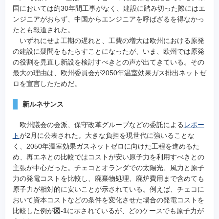
国においては約30年間工事がなく、建設に踏み切った際にはエ
ンジニアがおらず、中国からエンジニアを呼ばざるを得なかっ
たとも報道された。
いずれにせよ工期の遅れと、工費の増大は欧州における原発
の建設に疑問をもたらすことになったが、いま、欧州では原発
の役割を見直し新設を検討すべきとの声が出てきている。その
最大の理由は、欧州委員会が2050年温室効果ガス排出ネットゼ
ロを宣言したためだ。
新ルネサンス
欧州議会の会派、保守改革グループなどの委託による
レポー
ト
が2月に公表された。大きな負担を現世代に強いることな
く、2050年温室効果ガスネットゼロに向けた工程を進めるた
め、再エネとの比較ではコストが安い原子力を利用すべきとの
主張が中心だった。チェコとオランダでの太陽光、風力と原子
力の発電コストを比較し、廃棄物処理、廃炉費用まで含めても
原子力が相対的に安いことが示されている。例えば、チェコに
おいて資本コストなどの条件を変化させた場合の発電コストを
比較した例が
図-1
に示されているが、どのケースでも原子力が