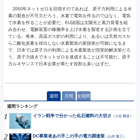
2050年ネットゼロを目指すのであれば、原子力利用による水
素の製造が不可欠だろう。水素で電気を作るのではなく、電気
で水素を作ることが必要だ。EU諸国は太陽光と風力発電を組
み合わせ、電解装置の稼働率を上げ水素を製造する計画を立て
ている。将来、高温ガス炉の利用により、あるいは天然ガスか
ら二酸化炭素を排出しない水素製造の新技術が可能になるま
で、日本では原子力の利用による水素製造が現実的解決策だろ
う。原子力抜きでネットゼロを達成することは不可能だ。原子
力ルネサンスで日本企業が果たす役割も多いはずだ。
週間
月間
全期間
週間ランキング
イラン戦争で分かった化石燃料の大切さ
（
小谷 勝彦
）
DC事業者あの手この手の電力調達策
（
山本 隆三
）