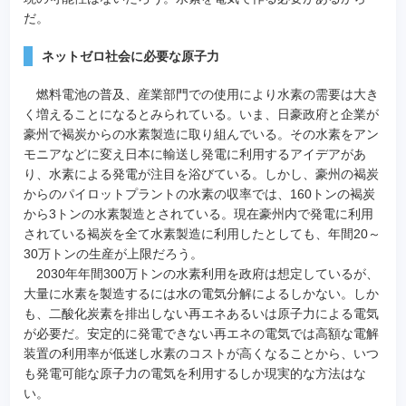
だ。
ネットゼロ社会に必要な原子力
燃料電池の普及、産業部門での使用により水素の需要は大き
く増えることになるとみられている。いま、日豪政府と企業が
豪州で褐炭からの水素製造に取り組んでいる。その水素をアン
モニアなどに変え日本に輸送し発電に利用するアイデアがあ
り、水素による発電が注目を浴びている。しかし、豪州の褐炭
からのパイロットプラントの水素の収率では、160トンの褐炭
から3トンの水素製造とされている。現在豪州内で発電に利用
されている褐炭を全て水素製造に利用したとしても、年間20～
30万トンの生産が上限だろう。
2030年年間300万トンの水素利用を政府は想定しているが、
大量に水素を製造するには水の電気分解によるしかない。しか
も、二酸化炭素を排出しない再エネあるいは原子力による電気
が必要だ。安定的に発電できない再エネの電気では高額な電解
装置の利用率が低迷し水素のコストが高くなることから、いつ
も発電可能な原子力の電気を利用するしか現実的な方法はな
い。