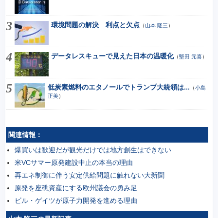
環境問題の解決 利点と欠点
（
山本 隆三
）
データレスキューで見えた日本の温暖化
（
堅田 元喜
）
低炭素燃料のエタノールでトランプ大統領は...
（
小島
正美
）
関連情報：
爆買いは歓迎だが観光だけでは地方創生はできない
米VCサマー原発建設中止の本当の理由
再エネ制御に伴う安定供給問題に触れない大新聞
原発を座礁資産にする欧州議会の勇み足
ビル・ゲイツが原子力開発を進める理由