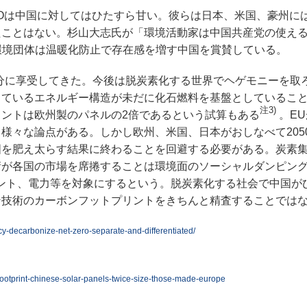
Oは中国に対してはひたすら甘い。彼らは日本、米国、豪州に
たことはない。杉山大志氏が「環境活動家は中国共産党の使え
環境団体は温暖化防止で存在感を増す中国を賞賛している。
分に享受してきた。今後は脱炭素化する世界でヘゲモニーを取
っているエネルギー構造が未だに化石燃料を基盤としているこ
注3)
ントは欧州製のパネルの2倍であるという試算もある
。E
様々な論点がある。しかし欧州、米国、日本がおしなべて205
国を肥え太らす結果に終わることを回避する必要がある。炭素
術が各国の市場を席捲することは環境面のソーシャルダンピン
ント、電力等を対象にするという。脱炭素化する社会で中国が
ン技術のカーボンフットプリントをきちんと精査することでは
cy-decarbonize-net-zero-separate-and-differentiated/
ootprint-chinese-solar-panels-twice-size-those-made-europe