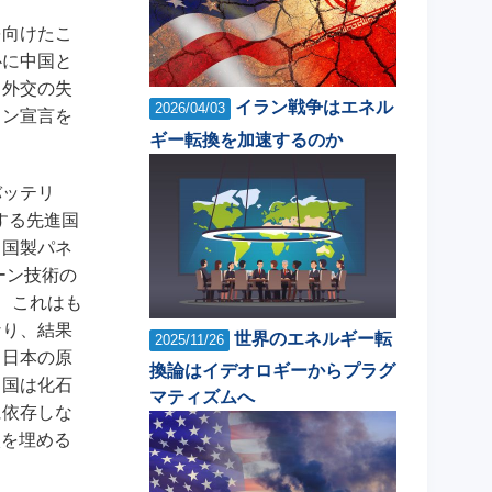
を向けたこ
心に中国と
ク外交の失
イラン戦争はエネル
2026/04/03
ョン宣言を
ギー転換を加速するのか
バッテリ
する先進国
中国製パネ
ーン技術の
、これはも
なり、結果
世界のエネルギー転
2025/11/26
。日本の原
換論はイデオロギーからプラグ
中国は化石
マティズムへ
に依存しな
穴を埋める