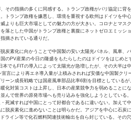
、その指摘の多くに同感する。トランプ政権がパリ協定に背
た。トランプ政権を嫌悪し、環境を重視する欧州はドイツを中
脅威よりも巨大市場としての魅力の方が大きい。コロナとマス
ジを落とした中国がトランプ政権と裏腹にネットゼロエミッシ
も指摘されている通りだ。
脱炭素化に向かうことで中国製の安い太陽光パネル、風車、
国のPV産業の今日の隆盛をもたらしたのはドイツをはじめと
日本でもFITの導入によって太陽光が急増したが、その大半は
ョン宣言により再エネ導入量が上積みされれば安価な中国製クリ
リーン成長戦略では国産風車部品比率6割を目標としているが
温暖化対策コストは上昇し、日本の産業競争力を弱めることに
と並んで世界の原発市場へも売り込みを強化しようとしている
退・死滅すれば中国にとって好都合であるに違いない。加えて
気に脱炭素化に進めないことは明らかだ。アジアを中心に石炭
イドライン等で化石燃料関連技術輸出を自ら封じている。その