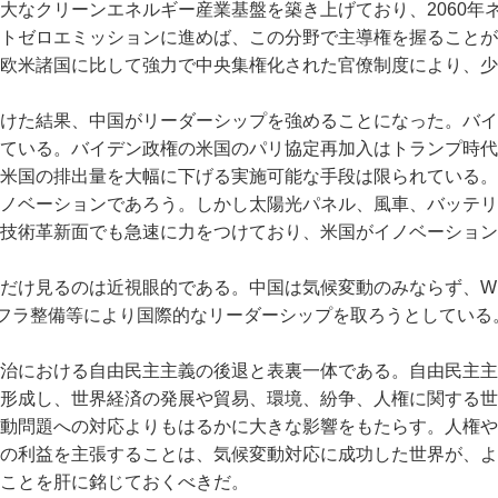
大なクリーンエネルギー産業基盤を築き上げており、2060年
トゼロエミッションに進めば、この分野で主導権を握ることが
欧米諸国に比して強力で中央集権化された官僚制度により、少
けた結果、中国がリーダーシップを強めることになった。バイ
ている。バイデン政権の米国のパリ協定再加入はトランプ時代
米国の排出量を大幅に下げる実施可能な手段は限られている。
ノベーションであろう。しかし太陽光パネル、風車、バッテリ
技術革新面でも急速に力をつけており、米国がイノベーション
だけ見るのは近視眼的である。中国は気候変動のみならず、W
ンフラ整備等により国際的なリーダーシップを取ろうとしている
治における自由民主主義の後退と表裏一体である。自由民主主
形成し、世界経済の発展や貿易、環境、紛争、人権に関する世
動問題への対応よりもはるかに大きな影響をもたらす。人権や
の利益を主張することは、気候変動対応に成功した世界が、よ
ことを肝に銘じておくべきだ。