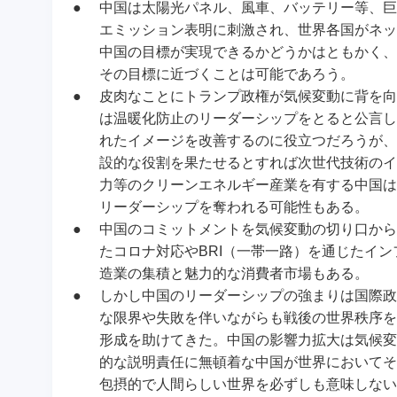
●
中国は太陽光パネル、風車、バッテリー等、巨
エミッション表明に刺激され、世界各国がネッ
中国の目標が実現できるかどうかはともかく、
その目標に近づくことは可能であろう。
●
皮肉なことにトランプ政権が気候変動に背を向
は温暖化防止のリーダーシップをとると公言し
れたイメージを改善するのに役立つだろうが、
設的な役割を果たせるとすれば次世代技術のイ
力等のクリーンエネルギー産業を有する中国は
リーダーシップを奪われる可能性もある。
●
中国のコミットメントを気候変動の切り口から
たコロナ対応やBRI（一帯一路）を通じたイ
造業の集積と魅力的な消費者市場もある。
●
しかし中国のリーダーシップの強まりは国際政
な限界や失敗を伴いながらも戦後の世界秩序を
形成を助けてきた。中国の影響力拡大は気候変
的な説明責任に無頓着な中国が世界においてそ
包摂的で人間らしい世界を必ずしも意味しない