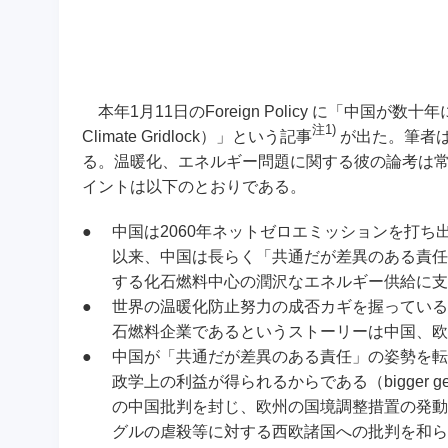
本年1月11日のForeign Policy に「中国が数十年
注1)
Climate Gridlock）」という記事
が出た。
筆者は米
る。温暖化、エネルギー問題に関する彼の論考は
イントは以下のとおりである。
●
中国は2060年ネットゼロエミッションを打ち
以来、中国は長らく「共通だが差異のある責任
する化石燃料中心の潤沢なエネルギー供給に支
●
世界の温暖化防止努力の成否カギを握っている
石燃料企業であるというストーリーは中国、欧
●
中国が「共通だが差異のある責任」の姿勢を転
政学上の利益が得られるからである（bigger geop
の中国批判を封じ、欧州の国境調整措置の発動
グルの虐殺等に対する西欧諸国への批判を和ら