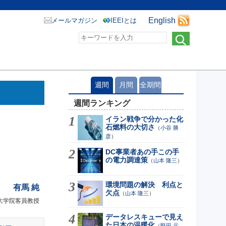
English
メールマガジン
IEEIとは
週間
月間
全期間
週間ランキング
イラン戦争で分かった化
石燃料の大切さ
（
小谷 勝
彦
）
DC事業者あの手この手
の電力調達策
（
山本 隆三
）
環境問題の解決 利点と
有馬 純
欠点
（
山本 隆三
）
大学院客員教授
データレスキューで見え
た日本の温暖化
（
堅田 元