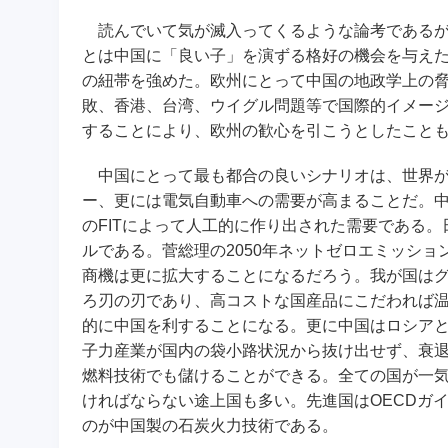
読んでいて気が滅入ってくるような論考であるが
とは中国に「良い子」を演ずる格好の機会を与え
の紐帯を強めた。欧州にとって中国の地政学上の
敗、香港、台湾、ウイグル問題等で国際的イメー
することにより、欧州の歓心を引こうとしたこと
中国にとって最も都合の良いシナリオは、世界が
ー、更には電気自動車への需要が高まることだ。中
のFITによって人工的に作り出された需要である。
ルである。菅総理の2050年ネットゼロエミッシ
商機は更に拡大することになるだろう。我が国はグ
ろ刃の刃であり、高コストな国産品にこだわれば
的に中国を利することになる。更に中国はロシア
子力産業が国内の袋小路状況から抜け出せず、衰
燃料技術でも儲けることができる。全ての国が一
ければならない途上国も多い。先進国はOECDガ
のが中国製の石炭火力技術である。