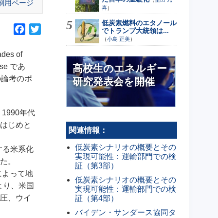
刷用ページ
喜
）
低炭素燃料のエタノール
F
T
でトランプ大統領は...
（
小島 正美
）
a
w
c
i
s of
e
t
use であ
高校生のエネルギー
b
t
の論考のポ
研究発表会を開催
o
e
o
r
k
990年代
はじめと
関連情報：
低炭素シナリオの概要とその
する米系化
実現可能性：運輸部門での検
た。
証（第3部）
によって地
低炭素シナリオの概要とその
により、米国
実現可能性：運輸部門での検
圧、ウイ
証（第4部）
バイデン・サンダース協同タ