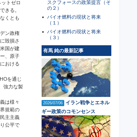
スクフォースの政策提言（そ
ネットゼロ
の２）
できる。
バイオ燃料の現状と将来
なくとも
（１）
バイオ燃料の現状と将来
デン政権
（３）
に毀損さ
米国が建
有馬 純の最新記事
ー、原子
における
HOを通じ
。強力な製
義は様々
イラン戦争とエネル
2026/07/06
界規範の
ギー政策のコモンセンス
民主主義
り公平で