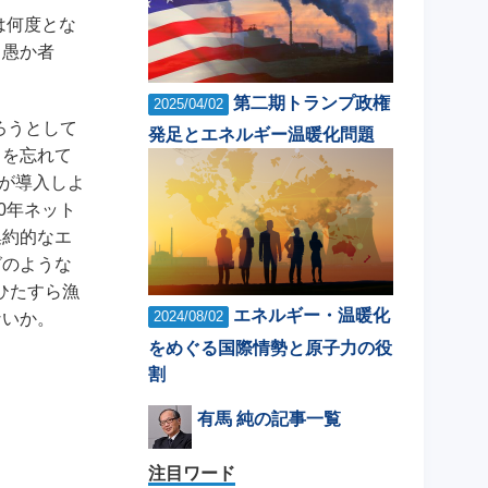
は何度とな
る愚か者
第二期トランプ政権
2025/04/02
ろうとして
発足とエネルギー温暖化問題
とを忘れて
Uが導入しよ
0年ネット
集約的なエ
グのような
ひたすら漁
エネルギー・温暖化
2024/08/02
ないか。
をめぐる国際情勢と原子力の役
割
有馬 純の記事一覧
注目ワード