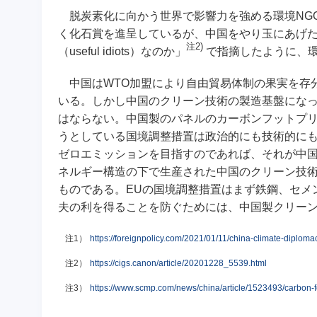
脱炭素化に向かう世界で影響力を強める環境NG
く化石賞を進呈しているが、中国をやり玉にあげ
注2)
（useful idiots）なのか」
で指摘したように、
中国はWTO加盟により自由貿易体制の果実を存
いる。しかし中国のクリーン技術の製造基盤にな
はならない。中国製のパネルのカーボンフットプリ
うとしている国境調整措置は政治的にも技術的にも
ゼロエミッションを目指すのであれば、それが中
ネルギー構造の下で生産された中国のクリーン技
ものである。EUの国境調整措置はまず鉄鋼、セメ
夫の利を得ることを防ぐためには、中国製クリー
注1）
https://foreignpolicy.com/2021/01/11/china-climate-diploma
注2）
https://cigs.canon/article/20201228_5539.html
注3）
https://www.scmp.com/news/china/article/1523493/carbon-f