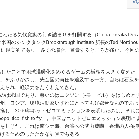
印
にわたる気候変動の行き詰まりを打開する（China Breaks Decade
国のシンクタンクBreakthrough Institute 所長のTed Nordho
常に現実的であり、多くの場合、首肯するところが多い。今回
出したことで地球温暖化をめぐるゲームの様相を大きく変えた。1
」をふりかざし、先進国の責任を追及する一方、自らは石炭を
えられ、経済力をたくわえてきた。
のは米国であり、悪いのはエクソン（‐モービル）をはじめと
州、ロシア、環境活動家いずれにとっても好都合なものであっ
換し、2060年ネットゼロエミッションを表明したのは、それ
olitical fish to fry）。中国はネットゼロエミッション表明
を封じた。これは南シナ海、台湾への武力威嚇、香港の人権抑
げるためのしたたかな計算でもある。