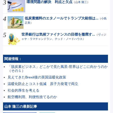
環境問題の解決 利点と欠点
（
山本 隆三
）
低炭素燃料のエタノールでトランプ大統領は...
（
小島
正美
）
世界銀行は気候ファイナンスの目標を撤廃す...
（
ヴィジ
ャヤ・ラマチャンドラン、テッド・ノードハウス
）
関連情報：
「脱炭素ビジネス」どこかで見た風景-世界はどこに向かうのか
（その１）
見えてきたBrexit後の英国温暖化政策
温暖化防止とコスト低減 原子力発電で両立
社会的厚生を考える
航空機利用、利便性捨てるのか
山本 隆三の最新記事