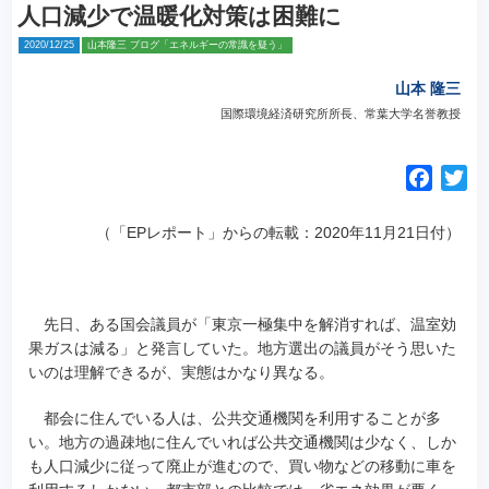
人口減少で温暖化対策は困難に
2020/12/25
山本隆三 ブログ「エネルギーの常識を疑う」
山本 隆三
国際環境経済研究所所長、常葉大学名誉教授
F
T
a
w
c
i
（「EPレポート」からの転載：2020年11月21日付）
e
t
b
t
o
e
先日、ある国会議員が「東京一極集中を解消すれば、温室効
o
r
果ガスは減る」と発言していた。
地方選出の議員がそう思いた
k
いのは理解できるが、実態はかなり異なる。
都会に住んでいる人は、公共交通機関を利用することが多
い。地方の過疎地に住んでいれば公共交通機関は少なく、しか
も人口減少に従って廃止が進むので、買い物などの移動に車を