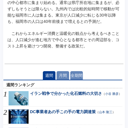
の中心都市に集まり始める。通常は県庁所在地に集まるが、必
ずしもそうとは限らない。九州内では比較的短時間で移動が可
能な福岡市に人は集まる。東京が人口減少に転じる30年以降
も、福岡市の人口は40年前後まで増えるとの予測だ。
これからエネルギー消費と温暖化の観点から考えるべきこと
は、人口減少が進む地方で中心となる都市とその周辺部を、コ
スト上昇を避けつつ開発、整備する政策だ。
週間
月間
全期間
週間ランキング
イラン戦争で分かった化石燃料の大切さ
（
小谷 勝彦
）
DC事業者あの手この手の電力調達策
（
山本 隆三
）