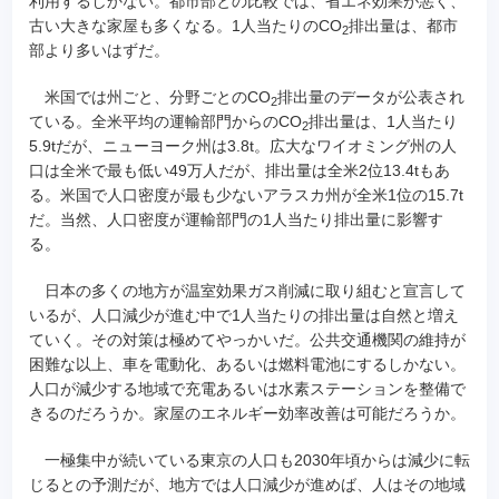
利用するしかない。都市部との比較では、省エネ効果が悪く、
古い大きな家屋も多くなる。1人当たりのCO
排出量は、都市
2
部より多いはずだ。
米国では州ごと、分野ごとのCO
排出量のデータが公表され
2
ている。全米平均の運輸部門からのCO
排出量は、1人当たり
2
5.9tだが、ニューヨーク州は3.8t。広大なワイオミング州の人
口は全米で最も低い49万人だが、排出量は全米2位13.4tもあ
る。米国で人口密度が最も少ないアラスカ州が全米1位の15.7t
だ。当然、人口密度が運輸部門の1人当たり排出量に影響す
る。
日本の多くの地方が温室効果ガス削減に取り組むと宣言して
いるが、人口減少が進む中で1人当たりの排出量は自然と増え
ていく。その対策は極めてやっかいだ。公共交通機関の維持が
困難な以上、車を電動化、あるいは燃料電池にするしかない。
人口が減少する地域で充電あるいは水素ステーションを整備で
きるのだろうか。家屋のエネルギー効率改善は可能だろうか。
一極集中が続いている東京の人口も2030年頃からは減少に転
じるとの予測だが、地方では人口減少が進めば、人はその地域