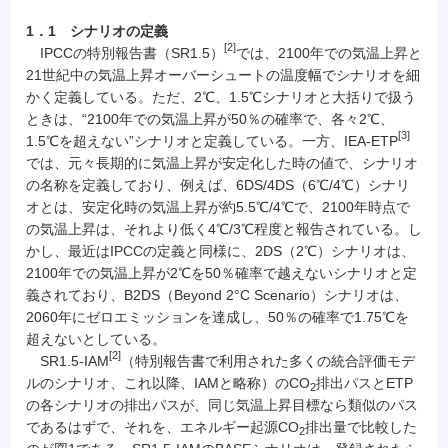
1．1 シナリオの定義
[2]
IPCCの特別報告書（SR1.5）
では、2100年での気温上昇と
21世紀中の気温上昇オーバーシュートの温度幅でシナリオを細
かく定義している。ただ、2℃、1.5℃シナリオと大括りで扱う
ときは、“2100年での気温上昇が50％の確率で、各々2℃、
[3]
1.5℃を超えない”シナリオと定義している。一方、IEA-ETP
では、元々長期的に気温上昇が安定化した時の値で、シナリオ
の名称を定義しており、例えば、6DS/4DS（6℃/4℃）シナリ
オとは、安定化時の気温上昇が約5.5℃/4℃で、2100年時点で
の気温上昇は、それより低く4℃/3℃程度と報告されている。し
かし、最近はIPCCの定義と同様に、2DS（2℃）シナリオは、
2100年での気温上昇が2℃を50％確率で越えないシナリオと定
義されており、B2DS（Beyond 2°C Scenario）シナリオは、
2060年にゼロエミッションを達成し、50％の確率で1.75℃を
超えないとしている。
[2]
SR1.5-IAM
（特別報告書で利用された多くの統合評価モデ
ルのシナリオ、これ以降、IAMと略称）のCO
排出パスとETP
2
の各シナリオの排出パスが、同じ気温上昇目標なら類似のパス
であるはずで、それを、エネルギー起源CO
排出量で比較した
2