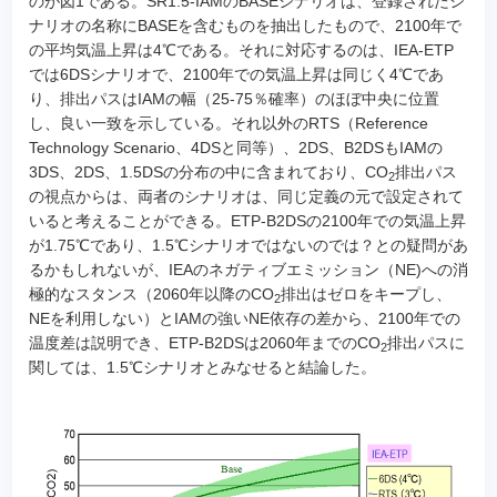
のが図1である。SR1.5-IAMのBASEシナリオは、登録されたシ
ナリオの名称にBASEを含むものを抽出したもので、2100年で
の平均気温上昇は4℃である。それに対応するのは、IEA-ETP
では6DSシナリオで、2100年での気温上昇は同じく4℃であ
り、排出パスはIAMの幅（25-75％確率）のほぼ中央に位置
し、良い一致を示している。それ以外のRTS（Reference
Technology Scenario、4DSと同等）、2DS、B2DSもIAMの
3DS、2DS、1.5DSの分布の中に含まれており、CO
排出パス
2
の視点からは、両者のシナリオは、同じ定義の元で設定されて
いると考えることができる。ETP-B2DSの2100年での気温上昇
が1.75℃であり、1.5℃シナリオではないのでは？との疑問があ
るかもしれないが、IEAのネガティブエミッション（NE)への消
極的なスタンス（2060年以降のCO
排出はゼロをキープし、
2
NEを利用しない）とIAMの強いNE依存の差から、2100年での
温度差は説明でき、ETP-B2DSは2060年までのCO
排出パスに
2
関しては、1.5℃シナリオとみなせると結論した。