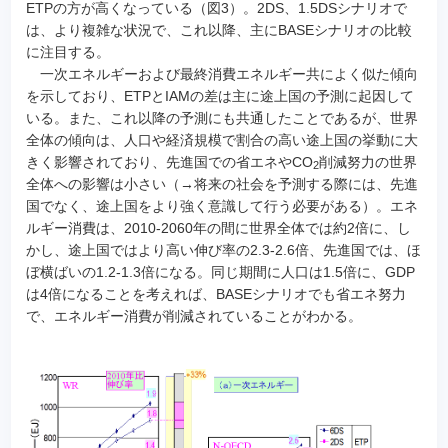
ETPの方が高くなっている（図3）。2DS、1.5DSシナリオで
は、より複雑な状況で、これ以降、主にBASEシナリオの比較
に注目する。
一次エネルギーおよび最終消費エネルギー共によく似た傾向
を示しており、ETPとIAMの差は主に途上国の予測に起因して
いる。また、これ以降の予測にも共通したことであるが、世界
全体の傾向は、人口や経済規模で割合の高い途上国の挙動に大
きく影響されており、先進国での省エネやCO
削減努力の世界
2
全体への影響は小さい（→将来の社会を予測する際には、先進
国でなく、途上国をより強く意識して行う必要がある）。エネ
ルギー消費は、2010-2060年の間に世界全体では約2倍に、し
かし、途上国ではより高い伸び率の2.3-2.6倍、先進国では、ほ
ぼ横ばいの1.2-1.3倍になる。同じ期間に人口は1.5倍に、GDP
は4倍になることを考えれば、BASEシナリオでも省エネ努力
で、エネルギー消費が削減されていることがわかる。