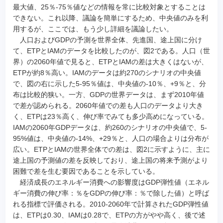
最大値、25％-75％値などの情報を常に比較対象とすることは
できない。これ以降、議論を簡単にするため、中央値のみを利
用するが、ここでは、もう少し詳細を議論したい。
人口およびGDPの予測を世界全体、先進国、途上国に分け
て、ETPとIAMのデータを比較したのが、図2である。人口（世
界）の2060年値で見ると、ETPとIAMの差は大きくはないが、
ETPが約8％高い。IAMのデータは約270のシナリオの中央値
で、図の右に示した5-95％値は、中央値の-10％、+9％と、分
布は比較的狭い。一方、GDPの世界データは、まず2010年値
で差が認められる。2060年値での差も人口のデータより大き
く、ETPは23％高く、伸び率でみても多少高めになっている。
IAMの2060年GDPデータは、約260のシナリオの中央値で、5-
95%値は、中央値の-14%、+29％と、人口の場合よりは分布が
広い。ETPとIAMの世界全体での差は、図2に示すように、主に
途上国の予測値の差を反映しており、途上国の将来予測がより
困難で差を生む要因であることを示している。
経済成長のエネルギー消費への影響度はGDP弾性値（エネル
ギー消費の伸び率：％をGDPの伸び率：％で除した値）と呼ば
れる指標で評価される。2010-2060年で計算されたGDP弾性値
は、ETPは0.30、IAMは0.28で、ETPの方がやや高く、後で述