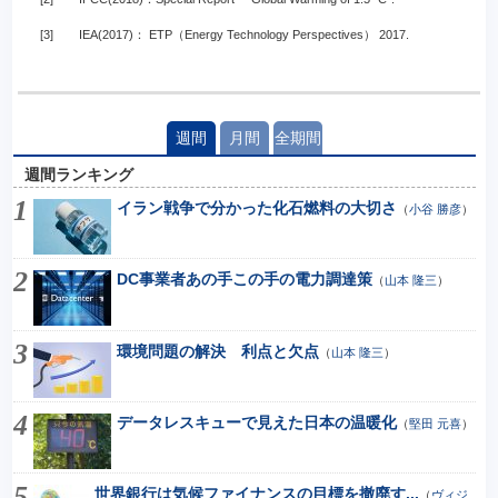
[3]
IEA(2017)： ETP（Energy Technology Perspectives） 2017.
週間
月間
全期間
週間ランキング
イラン戦争で分かった化石燃料の大切さ
（
小谷 勝彦
）
DC事業者あの手この手の電力調達策
（
山本 隆三
）
環境問題の解決 利点と欠点
（
山本 隆三
）
データレスキューで見えた日本の温暖化
（
堅田 元喜
）
世界銀行は気候ファイナンスの目標を撤廃す...
（
ヴィジ