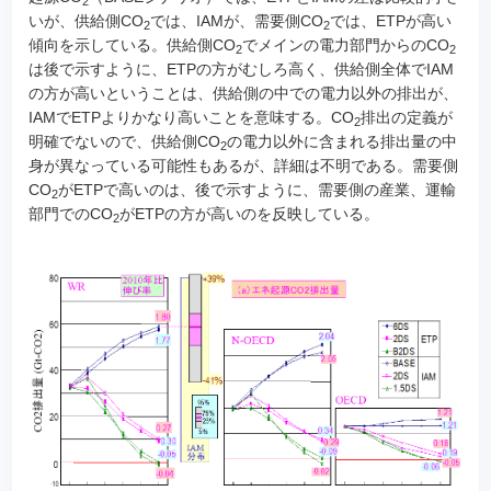
2
いが、供給側CO
では、IAMが、需要側CO
では、ETPが高い
2
2
傾向を示している。供給側CO
でメインの電力部門からのCO
2
2
は後で示すように、ETPの方がむしろ高く、供給側全体でIAM
の方が高いということは、供給側の中での電力以外の排出が、
IAMでETPよりかなり高いことを意味する。CO
排出の定義が
2
明確でないので、供給側CO
の電力以外に含まれる排出量の中
2
身が異なっている可能性もあるが、詳細は不明である。需要側
CO
がETPで高いのは、後で示すように、需要側の産業、運輸
2
部門でのCO
がETPの方が高いのを反映している。
2