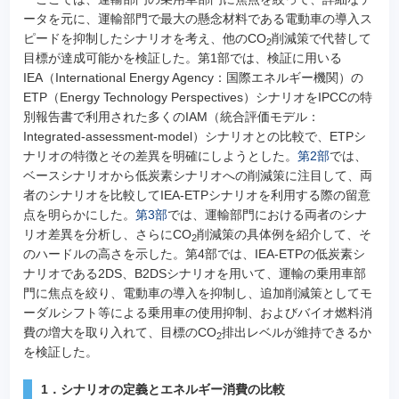
ータを元に、運輸部門で最大の懸念材料である電動車の導入ス
ピードを抑制したシナリオを考え、他のCO
削減策で代替して
2
目標が達成可能かを検証した。第1部では、検証に用いる
IEA（International Energy Agency：国際エネルギー機関）の
ETP（Energy Technology Perspectives）シナリオをIPCCの特
別報告書で利用された多くのIAM（統合評価モデル：
Integrated-assessment-model）シナリオとの比較で、ETPシ
ナリオの特徴とその差異を明確にしようとした。
第2部
では、
ベースシナリオから低炭素シナリオへの削減策に注目して、両
者のシナリオを比較してIEA-ETPシナリオを利用する際の留意
点を明らかにした。
第3部
では、運輸部門における両者のシナ
リオ差異を分析し、さらにCO
削減策の具体例を紹介して、そ
2
のハードルの高さを示した。第4部では、IEA-ETPの低炭素シ
ナリオである2DS、B2DSシナリオを用いて、運輸の乗用車部
門に焦点を絞り、電動車の導入を抑制し、追加削減策としてモ
ーダルシフト等による乗用車の使用抑制、およびバイオ燃料消
費の増大を取り入れて、目標のCO
排出レベルが維持できるか
2
を検証した。
1．シナリオの定義とエネルギー消費の比較