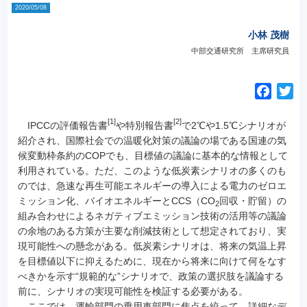
2020/05/08
小林 茂樹
中部交通研究所 主席研究員
F
T
a
w
[1]
[2]
c
i
IPCCの評価報告書
や特別報告書
で2℃や1.5℃シナリオが
e
t
紹介され、国際社会での温暖化対策の議論の場である国連の気
候変動枠条約のCOPでも、目標値の議論に基本的な情報として
b
t
利用されている。
ただ、このような低炭素シナリオの多くのも
o
e
のでは、急速な再生可能エネルギーの導入による電力のゼロエ
o
r
ミッション化、バイオエネルギーとCCS（CO
回収・貯留）の
2
k
組み合わせによるネガティブエミッション技術の活用等の議論
の余地のある方策が主要な削減技術として想定されており、実
現可能性への懸念がある。低炭素シナリオは、将来の気温上昇
を目標値以下に抑えるために、現在から将来に向けて何をなす
べきかを示す“規範的な”シナリオで、政策の選択肢を議論する
前に、シナリオの実現可能性を検証する必要がある。
ここでは、運輸部門の乗用車部門に焦点を絞って、詳細なデ