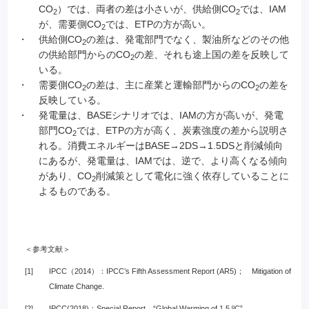
CO
）では、両者の差は小さいが、供給側CO
では、IAM
2
2
が、需要側CO
では、ETPの方が高い。
2
・
供給側CO
の差は、発電部門でなく、製油所などのその他
2
の供給部門からのCO
の差、それも途上国の差を反映して
2
いる。
・
需要側CO
の差は、主に産業と運輸部門からのCO
の差を
2
2
反映している。
・
発電量は、BASEシナリオでは、IAMの方が高いが、発電
部門CO
では、ETPの方が高く、炭素強度の差から説明さ
2
れる。消費エネルギーはBASE→2DS→1.5DSと削減傾向
にあるが、発電量は、IAMでは、逆で、より高くなる傾向
があり、CO
削減策として電化に強く依存していることに
2
よるものである。
＜参考文献＞
[1]
IPCC（2014）：IPCC’s Fifth Assessment Report (AR5)； Mitigation of
Climate Change.
[2]
IPCC(2018)：Special Report “Global Warming of 1.5 ºC”.