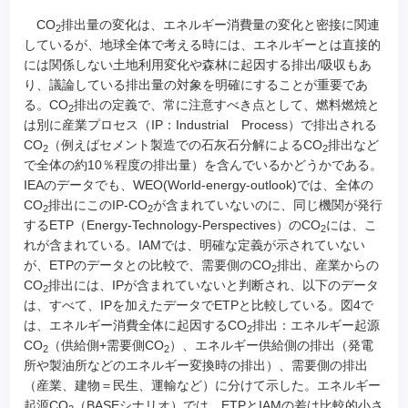
CO
排出量の変化は、エネルギー消費量の変化と密接に関連
2
しているが、地球全体で考える時には、エネルギーとは直接的
には関係しない土地利用変化や森林に起因する排出/吸収もあ
り、議論している排出量の対象を明確にすることが重要であ
る。CO
排出の定義で、常に注意すべき点として、燃料燃焼と
2
は別に産業プロセス（IP：Industrial Process）で排出される
CO
（例えばセメント製造での石灰石分解によるCO
排出など
2
2
で全体の約10％程度の排出量）を含んでいるかどうかである。
IEAのデータでも、WEO(World-energy-outlook)では、全体の
CO
排出にこのIP-CO
が含まれていないのに、同じ機関が発行
2
2
するETP（Energy-Technology-Perspectives）のCO
には、こ
2
れが含まれている。IAMでは、明確な定義が示されていない
が、ETPのデータとの比較で、需要側のCO
排出、産業からの
2
CO
排出には、IPが含まれていないと判断され、以下のデータ
2
は、すべて、IPを加えたデータでETPと比較している。図4で
は、エネルギー消費全体に起因するCO
排出：エネルギー起源
2
CO
（供給側+需要側CO
）、エネルギー供給側の排出（発電
2
2
所や製油所などのエネルギー変換時の排出）、需要側の排出
（産業、建物＝民生、運輸など）に分けて示した。エネルギー
起源CO
（BASEシナリオ）では、ETPとIAMの差は比較的小さ