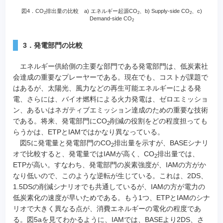
図4．CO
排出量の比較 a) エネルギー起源CO
、b) Supply-side CO
、c)
2
2
2
Demand-side CO
2
3．発電部門の比較
エネルギー供給側の主要な部門である発電部門は、低炭素社
会達成の重要なプレーヤーである。現在でも、コストが課題で
はあるが、太陽光、風力などの再生可能エネルギーによる発
電、さらには、バイオ燃料による火力発電は、ゼロエミッショ
ン、あるいはネガティブエミッション達成のための重要な技術
である。将来、発電部門にCO
削減の役割をどの程度担っても
2
らうかは、ETPとIAMではかなり異なっている。
図5に発電量と発電部門のCO
排出量を示すが、BASEシナリ
2
オで比較すると、発電量ではIAMが高く、CO
排出量では、
2
ETPが高い。すなわち、発電部門の炭素強度が、IAMの方がか
なり低いので、このような逆転が生じている。これは、2DS、
1.5DSの削減シナリオでも共通しているが、IAMの方が電力の
低炭素化の速度が早いためである。もう1つ、ETPとIAMのシナ
リオで大きく異なる点が、消費エネルギーの電化の程度であ
る。図5aを見てわかるように、IAMでは、BASEより2DS、さ