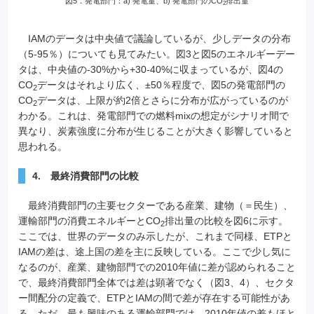
図5．発電部門：a) 発電量、b) 発電部門のCO
排出量
2
IAMのデータは中央値で議論しているが、少しデータの分布
（5-95％）についても見てみたい。図3と図5のエネルギーデー
タは、中央値の-30%から+30-40%に収まっているが、図4の
CO
データはそれより広く、±50％程度で、図5の発電部門の
2
CO
データは、上限が約2倍とさらに分布が広がっているのが
2
わかる。これは、発電部門での燃料mixの想定がシナリオ間で
異なり、炭素強度に分布が生じることが大きく影響していると
思われる。
4. 最終消費部門の比較
最終消費部門の主要セクターである産業、建物（＝民生）、
運輸部門の消費エネルギーとCO
排出量の比較を図6に示す。
2
ここでは、世界のデータのみ示したが、これまで同様、ETPと
IAMの差は、途上国の差を主に反映している。ここで少し気に
なるのが、産業、建物部門での2010年値に差が認められること
で、最終消費部門全体では差は顕著でなく（図3、4）、セクタ
ー間配分の定義で、ETPとIAMの間で差が存在する可能性があ
る。ただ、最も興味のある運輸部門では、2010年値の差もほと