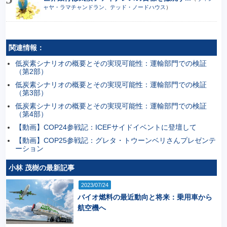
ャヤ・ラマチャンドラン、テッド・ノードハウス
）
関連情報：
低炭素シナリオの概要とその実現可能性：運輸部門での検証
（第2部）
低炭素シナリオの概要とその実現可能性：運輸部門での検証
（第3部）
低炭素シナリオの概要とその実現可能性：運輸部門での検証
（第4部）
【動画】COP24参戦記：ICEFサイドイベントに登壇して
【動画】COP25参戦記：グレタ・トウーンベリさんプレゼンテ
ーション
小林 茂樹の最新記事
2023/07/24
バイオ燃料の最近動向と将来：乗用車から
航空機へ