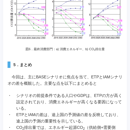
図6．最終消費部門：a) 消費エネルギー、b) CO
排出量
2
5．まとめ
今回は、主にBASEシナリオに焦点を当て、ETPとIAMシナリ
オの差を概観した。主要な点を以下にまとめると
・
シナリオの前提条件である人口やGDPは、ETPの方が高く
設定されており、消費エネルギーが高くなる要因になって
いる。
・
ETPとIAMの差は、途上国の予測値の差を反映しており、
途上国の予測の重要性を示している。
・
CO
排出量では、エネルギー起源CO
（供給側+需要側
2
2