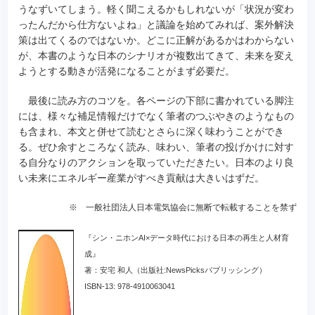
うなずいてしまう。軽く聞こえるかもしれないが「状況が変わ
ったんだから仕方ないよね」と議論を始めてみれば、案外解決
策は出てくるのではないか。どこに正解があるかはわからない
が、本書のような日本のシナリオが複数出てきて、未来を変え
ようとする動きが活発になることがまず必要だ。
最後に読み方のコツを。各ページの下部に書かれている脚注
には、様々な補足情報だけでなく筆者のつぶやきのようなもの
も含まれ、本文と併せて読むとさらに深く味わうことができ
る。ぜひ余すところなく読み、味わい、筆者の投げかけに対す
る自分なりのアクションを取っていただきたい。日本のより良
い未来にエネルギー産業がすべき貢献は大きいはずだ。
※ 一般社団法人日本電気協会に無断で転載することを禁ず
『シン・ニホンAI×データ時代における日本の再生と人材育
成』
著：安宅 和人（出版社:NewsPicksパブリッシング）
ISBN-13: 978-4910063041