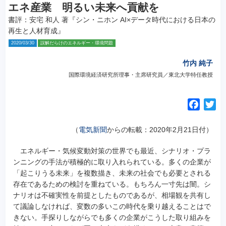
エネ産業 明るい未来へ貢献を
書評：安宅 和人 著『シン・ニホン AI×データ時代における日本の
再生と人材育成』
2020/03/30
誤解だらけのエネルギー・環境問題
竹内 純子
国際環境経済研究所理事・主席研究員／東北大学特任教授
F
T
a
w
c
i
（
電気新聞
からの転載：2020年2月21日付）
e
t
エネルギー・気候変動対策の世界でも最近、シナリオ・プラ
b
t
ンニングの手法が積極的に取り入れられている。
多くの企業が
o
e
「起こりうる未来」を複数描き、未来の社会でも必要とされる
o
r
存在であるための検討を重ねている。もちろん一寸先は闇。シ
k
ナリオは不確実性を前提としたものであるが、相場観を共有し
て議論しなければ、変数の多いこの時代を乗り越えることはで
きない。手探りしながらでも多くの企業がこうした取り組みを