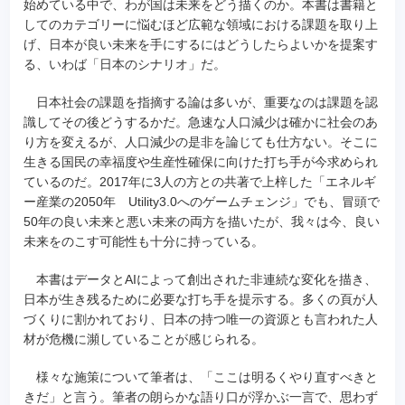
始めている中で、わが国は未来をどう描くのか。本書は書籍と
してのカテゴリーに悩むほど広範な領域における課題を取り上
げ、日本が良い未来を手にするにはどうしたらよいかを提案す
る、いわば「日本のシナリオ」だ。
日本社会の課題を指摘する論は多いが、重要なのは課題を認
識してその後どうするかだ。急速な人口減少は確かに社会のあ
り方を変えるが、人口減少の是非を論じても仕方ない。そこに
生きる国民の幸福度や生産性確保に向けた打ち手が今求められ
ているのだ。2017年に3人の方との共著で上梓した「エネルギ
ー産業の2050年 Utility3.0へのゲームチェンジ」でも、冒頭で
50年の良い未来と悪い未来の両方を描いたが、我々は今、良い
未来をのこす可能性も十分に持っている。
本書はデータとAIによって創出された非連続な変化を描き、
日本が生き残るために必要な打ち手を提示する。多くの頁が人
づくりに割かれており、日本の持つ唯一の資源とも言われた人
材が危機に瀕していることが感じられる。
様々な施策について筆者は、「ここは明るくやり直すべきと
きだ」と言う。筆者の朗らかな語り口が浮かぶ一言で、思わず