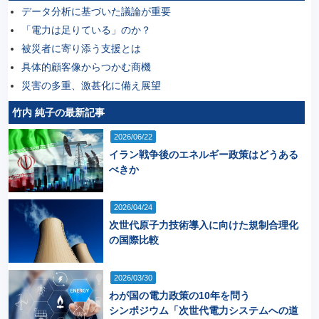
データ分析に基づいた議論が重要
「電力は足りている」のか？
被災者に寄り添う支援とは
具体的顧客像からつかむ商機
災害の多重、激甚化に備え展望
竹内 純子の最新記事
2026/06/22
イラン戦争後のエネルギー政策はどうある
べきか
2026/04/24
次世代原子力技術導入に向けた規制合理化
の国際比較
2026/03/30
わが国の電力政策の10年を問う
シンポジウム「次世代電力システムへの道