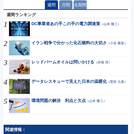
週間
月間
全期間
週間ランキング
DC事業者あの手この手の電力調達策
（
山本 隆三
）
イラン戦争で分かった化石燃料の大切さ
（
小谷 勝彦
）
レッドパームオイルは問いかける
（
赤嶺 淳
）
データレスキューで見えた日本の温暖化
（
堅田 元喜
）
環境問題の解決 利点と欠点
（
山本 隆三
）
関連情報：