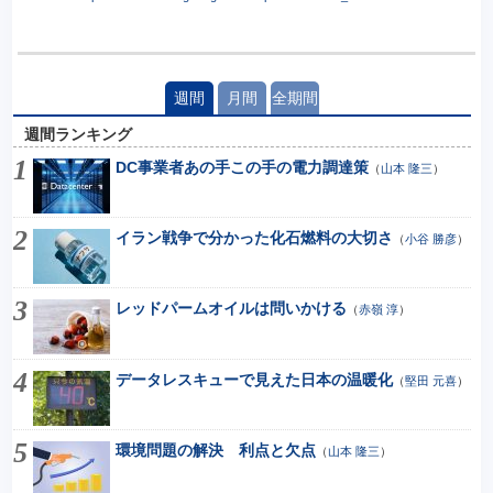
週間
月間
全期間
週間ランキング
DC事業者あの手この手の電力調達策
（
山本 隆三
）
イラン戦争で分かった化石燃料の大切さ
（
小谷 勝彦
）
レッドパームオイルは問いかける
（
赤嶺 淳
）
データレスキューで見えた日本の温暖化
（
堅田 元喜
）
環境問題の解決 利点と欠点
（
山本 隆三
）