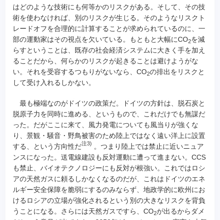
はどのような技術にも何等かのリスクがある。そして、その技
術を使わなければ、別のリスクが生じる。そのようなリスクト
レードオフを合理的に計算することが求められているのに、一
部の運動家はその視点を欠いている。もともと大幅にCO
を減
2
らすということは、既存の社会経済システムに大きく手を加え
ることだから、何らかのリスクが起きることは避けようがな
い。それを受容するつもりがないなら、CO
の排出をリスクと
2
して受け入れるしかない。
最も極端なのがドイツの政策だ。ドイツの方針は、脱石炭と
脱原子力を同時に進める、というもので、これだけでも無謀だ
った。だがここに来て、風力発電についても風当りが強くな
り、景観・騒音・野鳥被害のため陸上ではなく遠い洋上に設置
注3)
する、という方向性だ
。つまり陸上では禁止に近いニュア
ンスになった。送電線建設も反対運動に遭って進まない。CCS
も禁止、バイオテクノロジーにも反対が根強い。これではロシ
アの天然ガスに頼るしかなくなるのだが、これはドイツのエネ
ルギー安全保障を脆弱にするのみならず、地政学的に欧州にお
けるロシアの立場が強化されるという別の大きなリスクを背負
うことになる。さらには天然ガスですら、CO
が出るからダメ
2