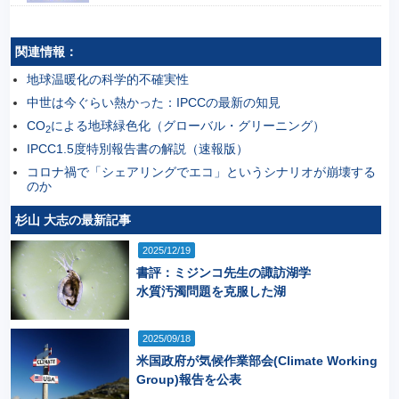
関連情報：
地球温暖化の科学的不確実性
中世は今ぐらい熱かった：IPCCの最新の知見
CO
による地球緑色化（グローバル・グリーニング）
2
IPCC1.5度特別報告書の解説（速報版）
コロナ禍で「シェアリングでエコ」というシナリオが崩壊する
のか
杉山 大志の最新記事
2025/12/19
書評：ミジンコ先生の諏訪湖学
水質汚濁問題を克服した湖
2025/09/18
米国政府が気候作業部会(Climate Working
Group)報告を公表