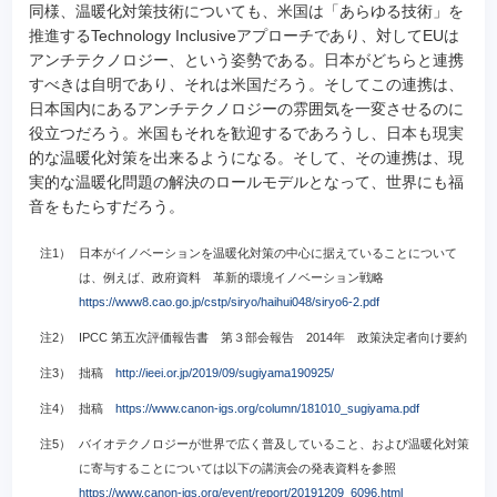
同様、温暖化対策技術についても、米国は「あらゆる技術」を
推進するTechnology Inclusiveアプローチであり、対してEUは
アンチテクノロジー、という姿勢である。日本がどちらと連携
すべきは自明であり、それは米国だろう。そしてこの連携は、
日本国内にあるアンチテクノロジーの雰囲気を一変させるのに
役立つだろう。米国もそれを歓迎するであろうし、日本も現実
的な温暖化対策を出来るようになる。そして、その連携は、現
実的な温暖化問題の解決のロールモデルとなって、世界にも福
音をもたらすだろう。
注1）
日本がイノベーションを温暖化対策の中心に据えていることについて
は、例えば、政府資料 革新的環境イノベーション戦略
https://www8.cao.go.jp/cstp/siryo/haihui048/siryo6-2.pdf
注2）
IPCC 第五次評価報告書 第３部会報告 2014年 政策決定者向け要約
注3）
拙稿
http://ieei.or.jp/2019/09/sugiyama190925/
注4）
拙稿
https://www.canon-igs.org/column/181010_sugiyama.pdf
注5）
バイオテクノロジーが世界で広く普及していること、および温暖化対策
に寄与することについては以下の講演会の発表資料を参照
https://www.canon-igs.org/event/report/20191209_6096.html