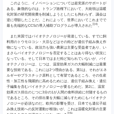
このように、イノベーションについては超党派のサポートが
ある。象徴的なのは、トランプ政権下において、大統領は温暖
化対策の研究開発費を削減しようとしたにも拘わらず、議会は
逆に増額したことだ。これによって、世界においてこれまでで
注4)
最も先端的なCCSの導入補助プログラムが導入された
。
また米国ではバイオテクノロジーが発達している。すでに飼
料用のトウモロコシ・大豆などはその殆どが遺伝子組み換え作
物になっている。政治力も強い農家は主要な受益者であり、い
まさらバイオテクノロジーを否定することはあり得ない状況に
なっている。そして日本ではまだ殆ど知られていないが、バイ
オテクノロジーは、じつは、温室効果ガスの大幅削減には最重
要な技術である。これには2つ理由がある。第1は、それがエネ
ルギーやプラスチック原料として有望であるところ、その生産
性・加工性を飛躍的に高めるためには、遺伝子組み換え・遺伝
子編集を含むバイオテクノロジーが要るためだ。第2に、温室
効果ガス排出のじつに3分の1が人間の食料供給に付随するもの
であるところ、その排出量を大幅に減らすためにもバイオテク
ノロジーが必須なのだ。欧州の影響を受け、日本でも遺伝子組
み換え技術への反対運動が根強いが、これは温暖化対策の主要
注5)