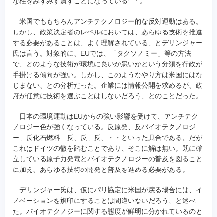
な柱をみすみす潰すことになっている
。
米国でももちろんアンチテクノロジー的な反対運動はある。
しかし、政策決定者のレベルにおいては、あらゆる技術を推進
する必要があることは、よく理解されている、とデリンジャー
氏は言う。対象的に、EUでは、「タクソノミー」等の方法
で、どのような技術が環境に良いか悪いかという分類を行政が
手掛ける傾向が強い。しかし、このようなやり方は米国にはな
じまない、との分析だった。企業には情報公開を求めるが、政
府が任意に技術を選ぶことはしないだろう、とのことだった。
日本の環境運動はEUからの強い影響を受けて、アンチテク
ノロジー色が強くなっている。反原発、反バイオテクノロジ
ー、反化石燃料、反、反、反、・・といった具合である。だが
これはドイツの轍を踏むことであり、そこに解は無い。既に確
立している原子力発電とバイオテクノロジーの普及を図ること
に加え、あらゆる技術の開発と普及を進める必要がある。
デリンジャー氏は、仮にパリ協定に米国が戻る場合には、イ
ノベーションを旗印にすることは間違いないだろう、と述べ
た。バイオテクノジーに関する態度が鮮明に分かれているのと