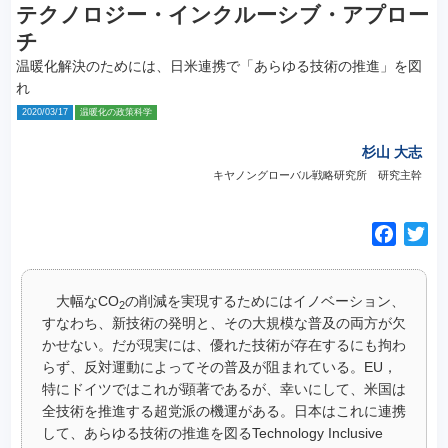
テクノロジー・インクルーシブ・アプロー
チ
温暖化解決のためには、日米連携で「あらゆる技術の推進」を図
れ
2020/03/17
温暖化の政策科学
杉山 大志
キヤノングローバル戦略研究所 研究主幹
F
T
a
w
c
i
大幅なCO
の削減を実現するためにはイノベーション、
e
t
2
すなわち、新技術の発明と、その大規模な普及の両方が欠
b
t
かせない。
だが現実には、優れた技術が存在するにも拘わ
o
e
らず、反対運動によってその普及が阻まれている。EU，
o
r
特にドイツではこれが顕著であるが、幸いにして、米国は
k
全技術を推進する超党派の機運がある。日本はこれに連携
して、あらゆる技術の推進を図るTechnology Inclusive