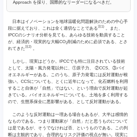
Approach を採り、国際的なリーダーになるべきだ。
日本はイノベーションを地球温暖化問題解決のための中心手
注1)
段に据えており、これは全く適切なことである
。また、
IPCCのシナリオ分析を見ても、あらゆる技術を動員すること
が、経済的・現実的な大幅CO
削減のために必須である、とさ
2
注2)
れてきた
。
しかし、現実はどうか。IPCCでも特に注目されている技術
として、太陽・風力発電以外に、①原子力、 ②CCS、③バイ
オエネルギーがある。このうち、原子力発電には反対運動が根
強い。CCSについても、とくに近年になって、化石燃料を利用
すること自体が「自然」ではない、という理由で反対運動が起
きている。バイオエネルギーについても、土地を多く利用する
ので、生態系保全に悪影響がある、として反対運動がある。
このような反対運動は一理ある場合もあるが、大半は感情的
なものである。つまり運動家が「自然」だと思うものについて
は是であるが、そうでなければ否、というものである。この判
断は主観的であり、合理的なリスク評価の視点が無い。現実に