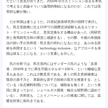
だという意見が出てきた。2050年ゼロエミッション宣言を本気
で考えると勿論そういう論理的帰結になるのだが、これでは現
実的な解が無い。
だが米国は違うようだ。21世紀政策研究所の招聘で来日し
た、民主党政権に仕えCOPでの国際交渉経験もあるエリオッ
ト・デリンジャー氏と、意見交換をする機会があった（同研究
所と有馬研究主幹の厚意に感謝する）。その際、今後の米国政
治の担い手が共和党・民主党の何れになるにせよ、あらゆる技
術を利用するという「technology inclusive」なアプローチを米
国は採ることになる、という見通しを示した。
氏の分析では、民主党内にはサンダース氏のような「反原
発・2030年までに再生可能エネルギー100％」という極端な意
見もあるが、これは少数意見である。多くの民主党候補者は、
既存の原子力と、革新的な原子力技術の双方を推進する、とし
ている（化石燃料利用については、補助金を無くす、という表
現に留まっており、シェールガス開発・輸出も暗黙裡に認めて
いる）。共和党も、ことイノベーションの推進に関しては、温
暖化対策に前向きである。