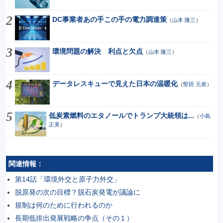
DC事業者あの手この手の電力調達策
（
山本 隆三
）
環境問題の解決 利点と欠点
（
山本 隆三
）
データレスキューで見えた日本の温暖化
（
堅田 元喜
）
低炭素燃料のエタノールでトランプ大統領は...
（
小島
正美
）
関連情報：
第14話「環境外交と原子力外交」
脱原発の次の目標？脱石炭発電が議論に
規制は何のために行われるのか
長期低排出発展戦略の争点（その１）