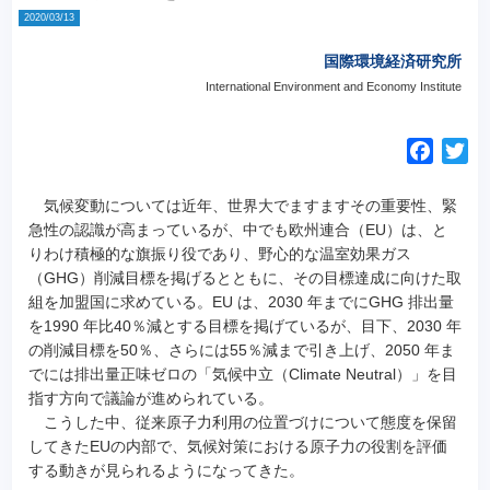
2020/03/13
国際環境経済研究所
International Environment and Economy Institute
F
T
a
w
c
i
気候変動については近年、世界大でますますその重要性、緊
e
t
急性の認識が高まっているが、
中でも欧州連合（EU）は、と
りわけ積極的な旗振り役であり、野心的な温室効果ガス
b
t
（GHG）削減目標を掲げるとともに、その目標達成に向けた取
o
e
組を加盟国に求めている。EU は、2030 年までにGHG 排出量
o
r
を1990 年比40％減とする目標を掲げているが、目下、2030 年
k
の削減目標を50％、さらには55％減まで引き上げ、2050 年ま
でには排出量正味ゼロの「気候中立（Climate Neutral）」を目
指す方向で議論が進められている。
こうした中、従来原子力利用の位置づけについて態度を保留
してきたEUの内部で、気候対策における原子力の役割を評価
する動きが見られるようになってきた。