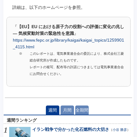
詳細は、以下のホームページを参照。
『
【EU】EU における原子力の役割への評価に変化の兆し
— 気候変動対策の緊急性を意識
』
https://www.fepc.or.jp/library/kaigai/kaigai_topics/1259901
_4115.html
※
このレポートは、電気事業連合会の委託により、株式会社三菱
総合研究所が作成したものです。
レポートの複写、配布等の許諾につきましては電気事業連合会
にお問合せください。
週間
月間
全期間
週間ランキング
イラン戦争で分かった化石燃料の大切さ
（
小谷 勝彦
）