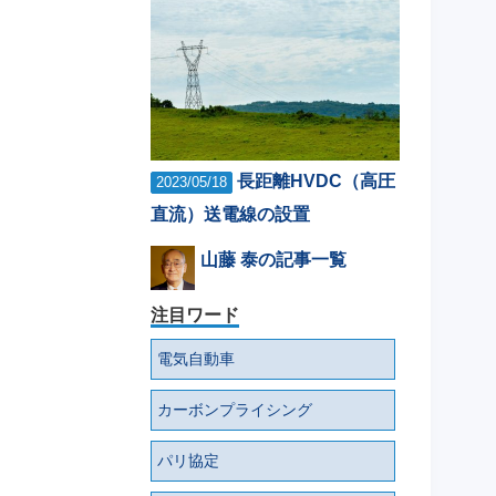
長距離HVDC（高圧
2023/05/18
直流）送電線の設置
山藤 泰の記事一覧
注目ワード
電気自動車
カーボンプライシング
パリ協定