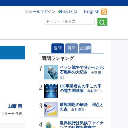
English
メールマガジン
IEEIとは
週間
月間
全期間
週間ランキング
イラン戦争で分かった化
石燃料の大切さ
（
小谷 勝
彦
）
DC事業者あの手この手
の電力調達策
（
山本 隆三
）
環境問題の解決 利点と
山藤 泰
欠点
（
山本 隆三
）
リサーチ 代表
世界銀行は気候ファイナ
ンスの目標を撤廃す...