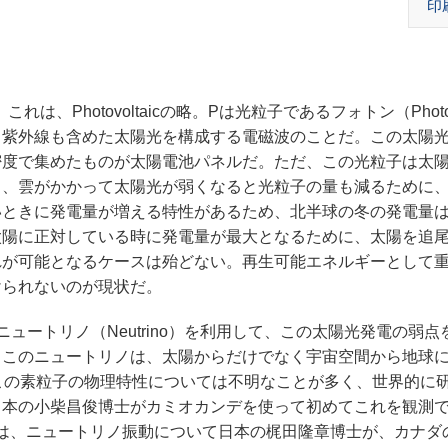
印
、Photovoltaicの略。Pは光粒子であるフォトン（Phot
、紫外線も含めた太陽光を構成する電磁波のことだ。
この太陽
密度で集めたものが太陽電池パネルだ。ただ、この光粒子は太
し、雲がかかって太陽光が弱くなると光粒子の量も減るために
いときに発電量が増える特性があるため、北半球の冬の発電量
太陽に正対している時に発電量が最大となるために、太陽を追
れが可能となるケースは殆どない。再生可能エネルギーとして
けられないのが現状だ。
ートリノ（Neutrino）を利用して、この太陽光発電の弱点
。このニュートリノは、太陽からだけでなく宇宙空間から地球
この素粒子の物理特性については不明なことが多く、世界的に
日本の小柴昌俊博士がカミオカンデを使って初めてこれを観測
年には、ニュートリノ振動について日本の梶田隆章博士が、カナダ