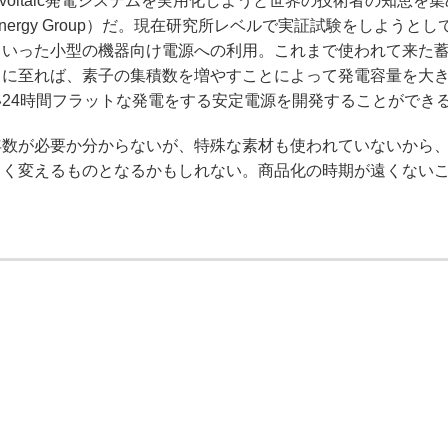
ovoltaic発電システムを実用化しようと世界の技術者の知恵を
Energy Group）だ。現在研究所レベルで実証試験をしようと
といった小型の機器向け電源への利用。これまで使われて来た
るに至れば、素子の集積数を増やすことによって発電容量を大
24時間フラットな発電をする安定電源を開発することができ
数が必要か分からないが、特殊な素材も使われていないから
きく変えるものとなるかもしれない。商品化の時期が遠くない