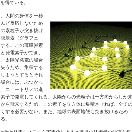
賞を得ている。
、人間の身体を一秒
とんど反応しないため
この素粒子が突き抜け
薄膜炭素（グラフェ
生する。この薄膜炭素
ると発電素子ができ、
る。太陽光発電の場合
を失うため、集積する
くしようとするとそれ
の場合には、ぶつかっ
め、ニュートリノの進
の素子で発電してくれる。太陽からの光粒子は一方向からしか
方から飛来するため、この素子を立方体に集積させれば、全て
きくする必要がない。また、地球の表面地殻も突き抜けるため
来る。