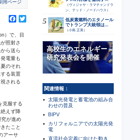
刷用ページ
（
ヴィジャヤ・ラマチャンドラ
ン、テッド・ノードハウス
）
F
T
低炭素燃料のエタノール
でトランプ大統領は...
a
w
（
小島 正美
）
c
i
on）で、目
e
t
光が照射さ
高校生のエネルギー
b
t
陽から送ら
o
e
研究発表会を開催
、発電量も
o
r
は夏のそれ
k
尾する装置
重視される
関連情報：
太陽光発電と蓄電池の組み合
を克服する
わせの普及
に絶えず降
BIPV
研究が進め
カリフォルニアでの太陽光発
できたこと
電
のアーサ
直流社会定着に向けた動き