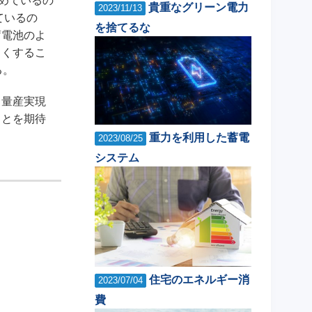
集めているの
貴重なグリーン電力
2023/11/13
しているの
を捨てるな
蓄電池のよ
きくするこ
る。
、量産実現
ことを期待
重力を利用した蓄電
2023/08/25
システム
住宅のエネルギー消
2023/07/04
費