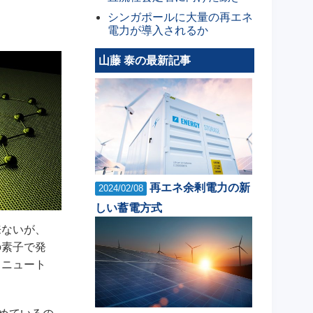
シンガポールに大量の再エネ
電力が導入されるか
山藤 泰の最新記事
再エネ余剰電力の新
2024/02/08
しい蓄電方式
来ないが、
の素子で発
、ニュート