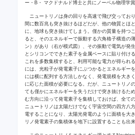
ー・B・ マクドナルド博士と共にノーベル物理学
ニュートリノは身の回りを高速で飛び交っており
間に数百兆も突き抜けるほどだが、他の物質とほ
に、地球も突き抜けてしまう。僅かの質量を持つ
ると、そのエネルギーで振動する六角格子構造の
ン）があり（右が模式図）、その振動で電気が発
とシリコンでできた素子を金属ベースに貼り付け
これを多数集積すると、利用可能な電力が得られ
には、光粒子が発電素子にぶつかるとエネルギー
には横に配列する方法しかなく、発電規模を大き
に応じた面積が必要になる。だが、ニュートリノ
ても僅かにエネルギーを失うだけで突き抜けるた
む方向に沿って発電素子を集積しておけば、全て
ニュートリノは太陽だけでなく宇宙空間の四方八
電することになり、太陽光発電のように面積を大
リノ発電素子の集積体を地下に設置することも出