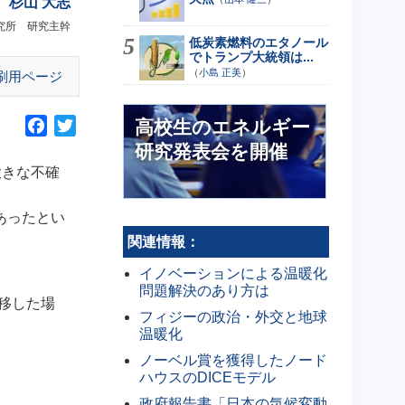
杉山 大志
究所 研究主幹
低炭素燃料のエタノール
でトランプ大統領は...
（
小島 正美
）
刷用ページ
高校生のエネルギー
F
T
a
w
研究発表会を開催
c
i
大きな不確
e
t
b
t
あったとい
o
e
関連情報：
o
r
イノベーションによる温暖化
k
問題解決のあり方は
移した場
フィジーの政治・外交と地球
温暖化
ノーベル賞を獲得したノード
ハウスのDICEモデル
政府報告書「日本の気候変動