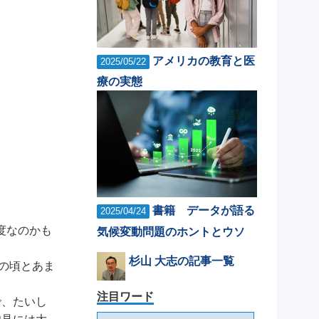
アメリカの教育と医
2025/05/22
療の実態
書籍 データが語る
2025/04/24
度なのかも
気候変動問題のホントとウソ
杉山 大志の記事一覧
年の頃とあま
注目ワード
で、たいし