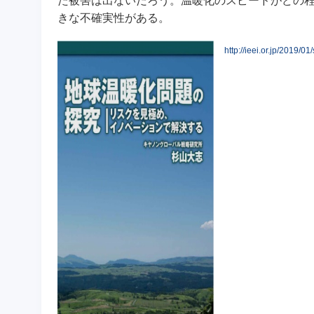
た被害は出ないだろう。温暖化のスピードがどの
きな不確実性がある。
http://ieei.or.jp/2019/