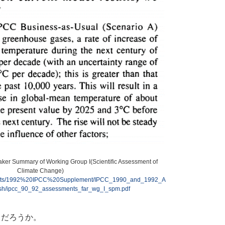
r Summary of Working Group I(Scientific Assessment of
Climate Change)
creports/1992%20IPCC%20Supplement/IPCC_1990_and_1992_A
sh/ipcc_90_92_assessments_far_wg_I_spm.pdf
だろうか。