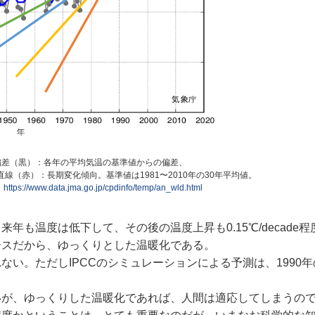
偏差（黒）：各年の平均気温の基準値からの偏差、
線（赤）：長期変化傾向。基準値は1981〜2010年の30年平均値。
庁
https://www.data.jma.go.jp/cpdinfo/temp/an_wld.html
も温度は低下して、その後の温度上昇も0.15℃/decade程
ペースだから、ゆっくりとした温暖化である。
い。ただしIPCCのシミュレーションによる予測は、1990
が、ゆっくりした温暖化であれば、人間は適応してしまうの