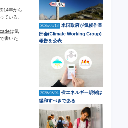
014年から
がっている。
米国政府が気候作業
2025/09/18
cade
は気
部会(Climate Working Group)
で書いた
報告を公表
省エネルギー規制は
2025/08/04
緩和すべきである