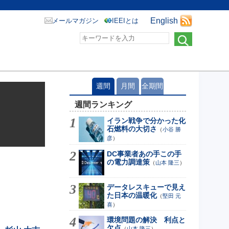
English
メールマガジン
IEEIとは
週間
月間
全期間
週間ランキング
イラン戦争で分かった化
石燃料の大切さ
（
小谷 勝
彦
）
DC事業者あの手この手
の電力調達策
（
山本 隆三
）
データレスキューで見え
た日本の温暖化
（
堅田 元
喜
）
環境問題の解決 利点と
欠点
（
山本 隆三
）