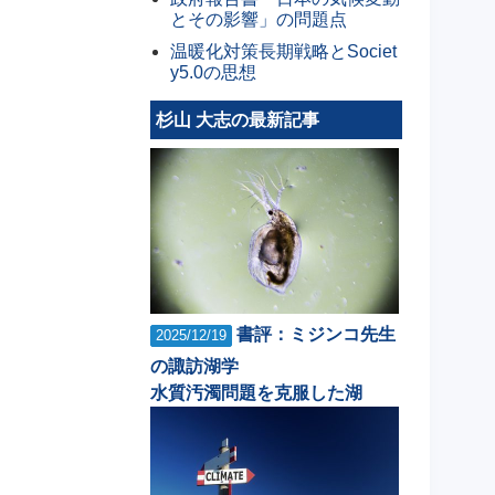
とその影響」の問題点
温暖化対策長期戦略とSociet
y5.0の思想
杉山 大志の最新記事
書評：ミジンコ先生
2025/12/19
の諏訪湖学
水質汚濁問題を克服した湖