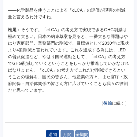
――化学製品を使うことによる「cLCA」の評価が現実の削減
量と言えるわけですね。
松尾：
そうです。「cLCA」の考え方で実現できるGHG削減は
極めて大きい。日本の約束草案を見ると、一番大きな課題はや
はり家庭部門、業務部門の削減で、目標値として2030年に現状
より4割削減と言われています。これを達成する為には、LED
の普及促進など、やはり国民運動として、「cLCA」の考え方
でGHG削減していくということをしっかり推進していかなけれ
ばなりません。「cLCA」の考え方でこれだけ削減できるとい
うことの理解を、国民の皆さん、他産業の方々、また官庁・政
府関係・自治体関係の皆さん方に広げていくことも我々の役割
だと思っています。
（
後編
に続く）
週間
月間
全期間