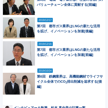
バリューチェーン全体に貢献する[前編]
2019/12/17
第7回 都市ガス業界はLNGの新たな活用
を拡げ、イノベーションを加速[後編]
2019/12/16
第7回 都市ガス業界はLNGの新たな活用
を拡げ、イノベーションを加速[前編]
2019/10/24
第6回 鉄鋼業界は、高機能鋼材でライフサ
イクル全体でのCO
排出削減を追求する[後
2
編]
インタビュアー＆執筆 松本 真由美の記事一覧