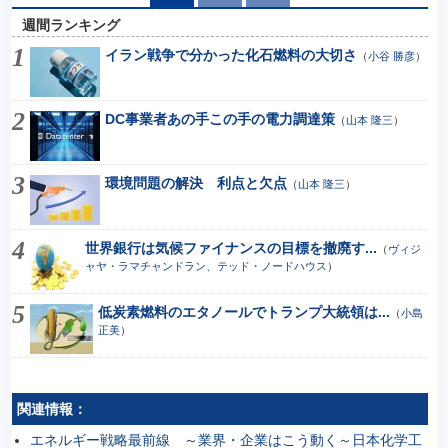
週間ランキング
イラン戦争で分かった化石燃料の大切さ
（
小谷 勝彦
）
DC事業者あの手この手の電力調達策
（
山本 隆三
）
環境問題の解決 利点と欠点
（
山本 隆三
）
世界銀行は気候ファイナンスの目標を撤廃す...
（
ヴィジ
ャヤ・ラマチャンドラン、テッド・ノードハウス
）
低炭素燃料のエタノールでトランプ大統領は...
（
小島
正美
）
関連情報：
エネルギー戦略最前線 ～業界・企業はこう動く～日本化学工