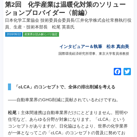
第2回 化学産業は温暖化対策のソリュー
ションプロバイダー〈前編〉
日本化学工業協会 技術委員会委員長/三井化学株式会社常務執行役
員、生産・技術本部長 松尾 英喜氏
2016/06/22
産業界が読み解くパリ協定
インタビュアー＆執筆 松本 真由美
国際環境経済研究所理事、東京大学客員准教授
F
T
a
w
c
i
「cLCA」のコンセプトで、全体の排出削減を考える
e
t
――自動車業界のGHG削減に貢献されているわけですね。
b
t
o
e
松尾：
主体間連携は自動車業界だけにとどまりません。照明や
o
r
住宅など、あらゆる分野が対象になります。「cLCA」という
k
コンセプトがありますが、日化協はもとより、世界の化学業界
が一体となってこの「cLCA」のコンセプトの普及に努めてお