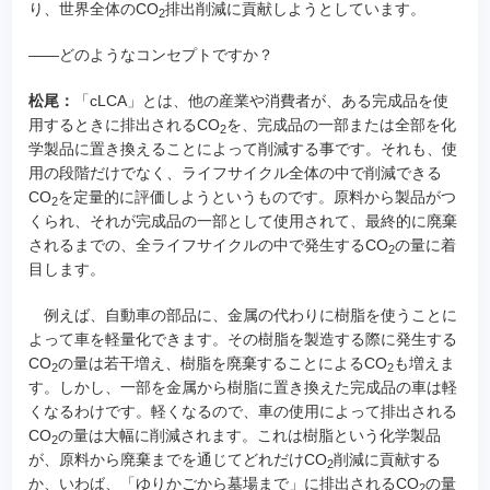
り、世界全体のCO
排出削減に貢献しようとしています。
2
――どのようなコンセプトですか？
松尾：
「cLCA」とは、他の産業や消費者が、ある完成品を使
用するときに排出されるCO
を、完成品の一部または全部を化
2
学製品に置き換えることによって削減する事です。それも、使
用の段階だけでなく、ライフサイクル全体の中で削減できる
CO
を定量的に評価しようというものです。原料から製品がつ
2
くられ、それが完成品の一部として使用されて、最終的に廃棄
されるまでの、全ライフサイクルの中で発生するCO
の量に着
2
目します。
例えば、自動車の部品に、金属の代わりに樹脂を使うことに
よって車を軽量化できます。その樹脂を製造する際に発生する
CO
の量は若干増え、樹脂を廃棄することによるCO
も増えま
2
2
す。しかし、一部を金属から樹脂に置き換えた完成品の車は軽
くなるわけです。軽くなるので、車の使用によって排出される
CO
の量は大幅に削減されます。これは樹脂という化学製品
2
が、原料から廃棄までを通じてどれだけCO
削減に貢献する
2
か、いわば、「ゆりかごから墓場まで」に排出されるCO
の量
2