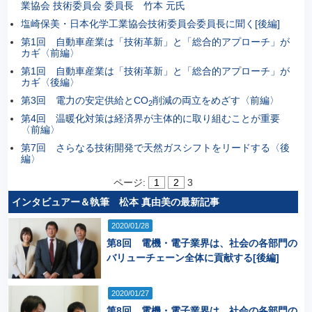
業協会 技術委員会 委員長 竹本 元氏
塩崎保美・日本化学工業協会技術委員会委員長に聞く[後編]
第1回 自動車産業は「技術革新」と「総合的アプローチ」が
カギ〈前編〉
第1回 自動車産業は「技術革新」と「総合的アプローチ」が
カギ〈後編〉
第3回 電力の安定供給とCO
削減の両立をめざす〈前編〉
2
第4回 温暖化対策は経済界が主体的に取り組むことが重要
〈前編〉
第7回 さらなる技術開発で天然ガスシフトをリードする〈後
編〉
ページ:
1
2
3
インタビュアー＆執筆 松本 真由美の最新記事
2020/01/28
第8回 電機・電子業界は、社会の各部門の
バリューチェーン全体に貢献する[後編]
2020/01/27
第8回 電機・電子業界は、社会の各部門の